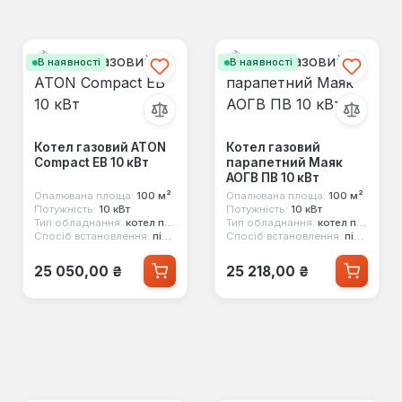
В наявності
В наявності
Котел газовий ATON
Котел газовий
Compact ЕВ 10 кВт
парапетний Маяк
АОГВ ПВ 10 кВт
Опалювана площа:
100 м²
Опалювана площа:
100 м²
Потужність:
10 кВт
Потужність:
10 кВт
Тип обладнання:
котел парапетний
Тип обладнання:
котел парапетний
Спосіб встановлення:
підлоговий
Спосіб встановлення:
підлоговий
Звичайна ціна:
Звичайна ціна:
25 050,00 ₴
25 218,00 ₴