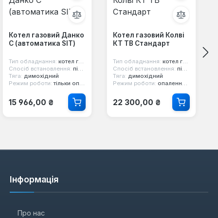
Котел газовий Данко
Котел газовий Колві
С (автоматика SIT)
КТ TB Стандарт
Тип обладнання:
котел газовий
Тип обладнання:
котел газовий
Спосіб встановлення:
підлоговий
Спосіб встановлення:
підлоговий
Тяга:
димохідний
Тяга:
димохідний
Режим роботи:
тільки опалення
Режим роботи:
опалення та гаряча вода
Звичайна ціна:
Звичайна ціна:
15 966,00 ₴
22 300,00 ₴
Інформація
Про нас