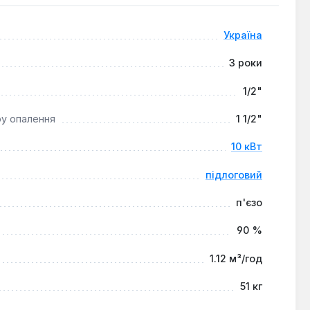
ісів площею до 100 м², особливо там, де немає
ої води, забезпечуючи комфорт та економію ресурсів.
Україна
3 роки
1/2"
ру опалення
1 1/2"
10 кВт
підлоговий
п'єзо
90 %
1.12 м³/год
51 кг