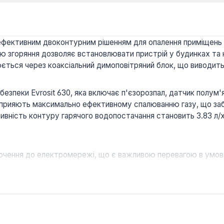
ефективним двоконтурним рішенням для опалення приміщень 
 згоряння дозволяє встановлювати пристрій у будинках та к
нюється через коаксіальний димоповітряний блок, що виводить
зпеки Evrosit 630, яка включає п'єзорозпал, датчик полум'я
прияють максимально ефективному спалюванню газу, що забе
ктивність контуру гарячого водопостачання становить 3.83 л/х
ючення до електромережі, що є важливою перевагою в умов
ія для монтажу електричного ТЕНа, що дозволяє використо
ткову потужність.
трукція теплообмінника та проходження семи видів випробув