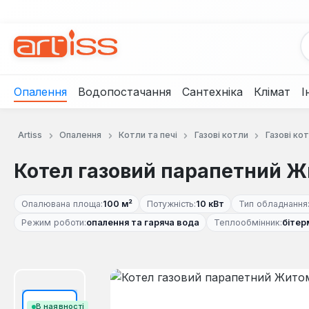
рейти до основного вмісту
Перейти до пошуку
Перейти до основної навігації
Опалення
Водопостачання
Сантехніка
Клімат
І
Artiss
Опалення
Котли та печі
Газові котли
Газові к
Котел газовий парапетний Ж
Опалювана площа:
100 м²
Потужність:
10 кВт
Тип обладнання
Режим роботи:
опалення та гаряча вода
Теплообмінник:
бітер
Пропустити галерею зображень
В наявності