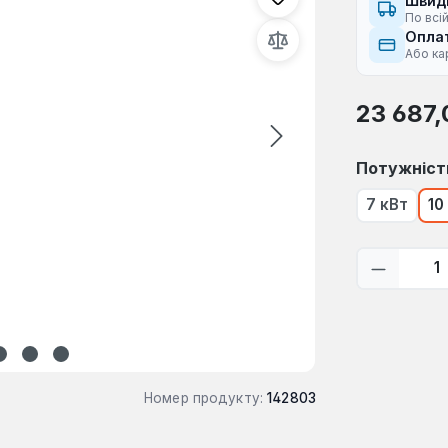
Швид
По всій
Оплат
Або ка
Звичайна ці
23 687,
Виберіть
Потужніст
7 кВт
10
Кількіс
Номер продукту:
142803