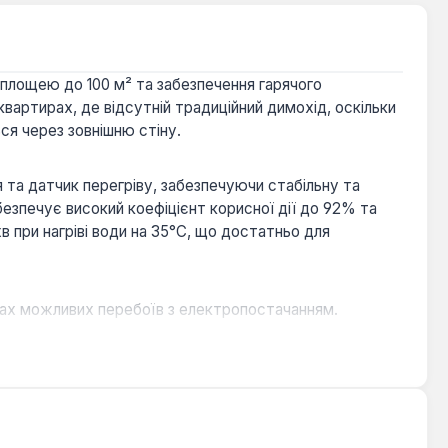
площею до 100 м² та забезпечення гарячого
вартирах, де відсутній традиційний димохід, оскільки
ся через зовнішню стіну.
 та датчик перегріву, забезпечуючи стабільну та
зпечує високий коефіцієнт корисної дії до 92% та
в при нагріві води на 35°C, що достатньо для
ах можливих перебоїв з електропостачанням.
вувати котел як електричний або комбінований
ань на заводі-виробнику гарантують тривалий термін