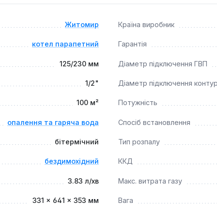
м для опалення житлових приміщень, дачних будинків або оф
ходить для використання як основне джерело тепла та гаряч
Житомир
Країна виробник
котел парапетний
Гарантія
125/230 мм
Діаметр підключення ГВП
1/2"
Діаметр підключення конту
100 м²
Потужність
опалення та гаряча вода
Спосіб встановлення
бітермічний
Тип розпалу
бездимохідний
ККД
3.83 л/хв
Макс. витрата газу
331 × 641 × 353 мм
Вага