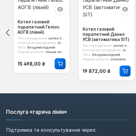
Котел газовий
парапетний Геліос
Котел газовий
АОГВ (лівий)
парапетний Данко
Тип обладнання:
котел парапетний
УСВ (автоматика SIT)
Спосіб встановлення:
підлоговий
Тип обладнання:
котел парапетний
Тяга:
бездимохідний
Спосіб встановлення:
підлоговий
Режим роботи:
тільки опалення
Тяга:
бездимохідний
Режим роботи:
опалення та гаряча вода
Звичайна ціна:
15 498,00 ₴
Звичайна ціна:
19 872,00 ₴
Послуга «гаряча лінія»
Підтримка та консультування через: