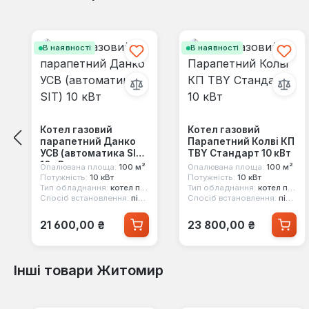
Пропустити галерею продуктів
В наявності
В наявності
Котел газовий
Котел газовий
парапетний Данко
Парапетний Колві КП
УСВ (автоматика SIT)
TBY Стандарт 10 кВт
10 кВт
Опалювана площа:
100 м²
Опалювана площа:
100 м²
Потужність:
10 кВт
Потужність:
10 кВт
Тип обладнання:
котел парапетний
Тип обладнання:
котел парапетний
Спосіб встановлення:
підлоговий
Спосіб встановлення:
підлоговий
Звичайна ціна:
Звичайна ціна:
21 600,00 ₴
23 800,00 ₴
Інші товари Житомир
Пропустити галерею продуктів