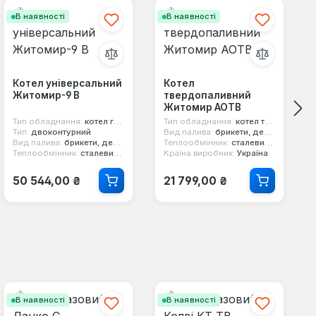
В наявності
В наявності
Котел універсальний
Котел
Житомир-9 В
твердопаливний
Житомир АОТВ
Тип обладнання:
котел газо-твердопаливний
Тип обладнання:
котел твердопаливний
Тип:
двоконтурний
Вид палива:
брикети, дерево, вугілля, кокс
Вид палива:
брикети, дерево, природний газ, вугілля
Теплообмінник:
сталевий 3 мм
Теплообмінник:
сталевий 3 мм
Країна виробник:
Україна
Звичайна ціна:
Звичайна ціна:
50 544,00 ₴
21 799,00 ₴
В наявності
В наявності