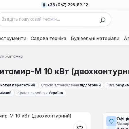
+38 (067) 295-89-12
нструменти
Садова техніка
Будівельні матеріали
А
отли Житомир
итомир-М 10 кВт (двохконтурн
:
котел парапетний
Спосіб встановлення:
підлоговий
Тяга:
бездим
мічний
Країна виробник:
Україна
Офіці
Від ви