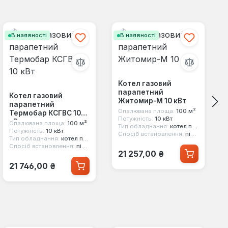
В наявності
В наявності
Котел газовий
парапетний
Котел газовий
Житомир-М 10 кВт
парапетний
Опалювана площа:
100 м²
Термобар КСГВС 10
Потужність:
10 кВт
кВт
Опалювана площа:
100 м²
Тип обладнання:
котел парапетний
Потужність:
10 кВт
Спосіб встановлення:
підлоговий
Тип обладнання:
котел парапетний
Спосіб встановлення:
підлоговий
Звичайна ціна:
21 257,00 ₴
Звичайна ціна:
21 746,00 ₴