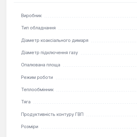
Цей двоконтурний газовий котел є оптимальним виборо
можливості облаштувати традиційний димохід. Він під
Виробник
Тип обладнання
Діаметр коаксіального димаря
Діаметр підключення газу
Опалювана площа
Режим роботи
Теплообмінник
Тяга
Продуктивність контуру ГВП
Розміри