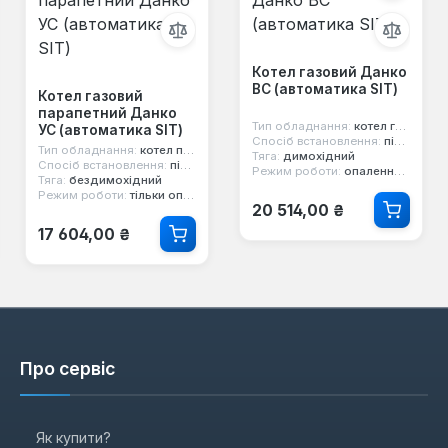
Котел газовий Данко
ВС (автоматика SIT)
Котел газовий
парапетний Данко
Тип обладнання:
котел газовий
УС (автоматика SIT)
Спосіб встановлення:
підлоговий
Тип обладнання:
котел парапетний
Тяга:
димохідний
Спосіб встановлення:
підлоговий
Режим роботи:
опалення та гаряча вода
Тяга:
бездимохідний
Режим роботи:
тільки опалення
Звичайна ціна:
20 514,00 ₴
Звичайна ціна:
17 604,00 ₴
Про сервіс
Як купити?