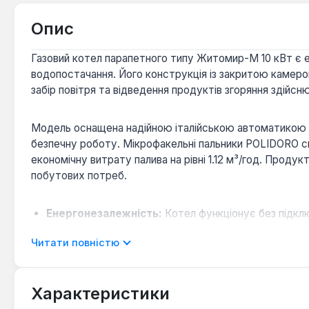
Опис
Газовий котел парапетного типу Житомир-М 10 кВт є 
водопостачання. Його конструкція із закритою камерою
забір повітря та відведення продуктів згоряння здійс
Модель оснащена надійною італійською автоматикою бе
безпечну роботу. Мікрофакельні пальники POLIDORO с
економічну витрату палива на рівні 1.12 м³/год. Проду
побутових потреб.
Енергонезалежність:
Котел функціонує без підкл
Можливість встановлення ТЕНа:
Передбачена опц
Читати повністю
прилад, забезпечуючи резервне опалення або дода
Довговічність та надійність:
Суцільнозварна конс
служби та стабільну роботу пристрою.
Характеристики