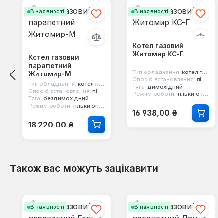
В наявності
В наявності
Котел газовий
Житомир КС-Г
Котел газовий
парапетний
Тип обладнання:
котел газовий
Житомир-М
Спосіб встановлення:
підлоговий
Тип обладнання:
котел парапетний
Тяга:
димохідний
Спосіб встановлення:
підлоговий
Режим роботи:
тільки опалення
Тяга:
бездимохідний
Режим роботи:
тільки опалення
Звичайна ціна:
16 938,00 ₴
Звичайна ціна:
18 220,00 ₴
Також вас можуть зацікавити
Пропустити галерею продуктів
В наявності
В наявності