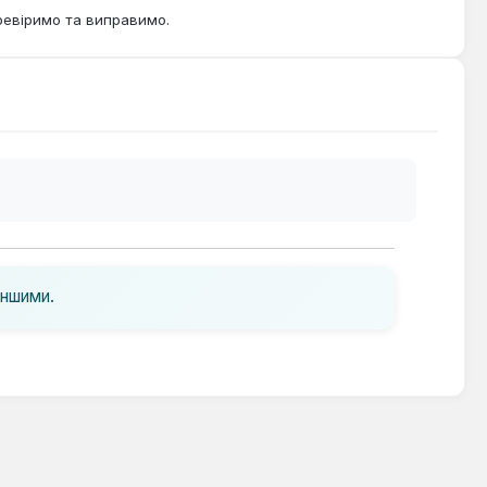
ревіримо та виправимо.
іншими.