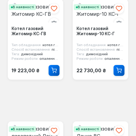
В наявності
В наявності
Котел газовий
Котел газовий
Житомир КС-ГВ
Житомир-10 КС-Г
Тип обладнання:
котел газовий
Тип обладнання:
котел газовий
Спосіб встановлення:
підлоговий
Спосіб встановлення:
підлоговий
Тяга:
димохідний
Тяга:
димохідний
Режим роботи:
опалення та гаряча вода
Режим роботи:
опалення та гаряча вода
Звичайна ціна:
Звичайна ціна:
19 223,00 ₴
22 730,00 ₴
В наявності
В наявності