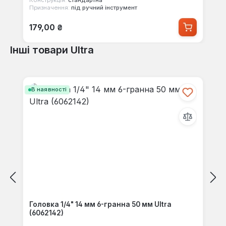
Призначення:
під ручний інструмент
Звичайна ціна:
179,00 ₴
Інші товари Ultra
Пропустити галерею продуктів
В наявності
Головка 1/4" 14 мм 6-гранна 50 мм Ultra
(6062142)