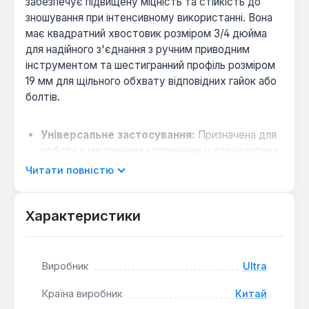
забезпечує підвищену міцність та стійкість до
зношування при інтенсивному використанні. Вона
має квадратний хвостовик розміром 3/4 дюйма
для надійного з'єднання з ручним приводним
інструментом та шестигранний профіль розміром
19 мм для щільного обхвату відповідних гайок або
болтів.
Універсальне застосування:
Призначена для
роботи з метричним кріпленням у стандартних
умовах, підходить для монтажних, ремонтних
Читати повністю
та сервісних робіт.
Зручна конструкція:
Довжина корпусу 50 мм
Характеристики
забезпечує достатній важіль для обертання та
дозволяє працювати в обмежених просторах.
Надійне з'єднання:
Стандартна конструкція
Виробник
Ultra
та точні розміри гарантують щільне
посадження на кріплення та мінімізують ризик
Країна виробник
Китай
зскакування та пошкодження граней.