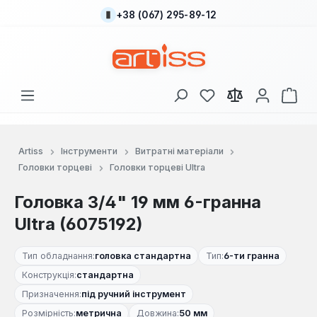
+38 (067) 295-89-12
Перейти до основного вмісту
У вас є 0 у списку
Кош
Artiss
Інструменти
Витратні матеріали
Головки торцеві
Головки торцеві Ultra
Головка 3/4" 19 мм 6-гранна
Ultra (6075192)
Тип обладнання:
головка стандартна
Тип:
6-ти гранна
Конструкція:
стандартна
Призначення:
під ручний інструмент
Розмірність:
метрична
Довжина:
50 мм