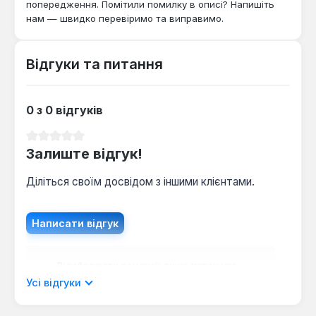
попередження. Помітили помилку в описі? Напишіть
нам — швидко перевіримо та виправимо.
Відгуки та питання
0 з 0 відгуків
Середня оцінка 0 з 5 зірок
Залиште відгук!
Діліться своїм досвідом з іншими клієнтами.
Написати відгук
Відображати рецензії лише поточною
мовою.
Усі відгуки