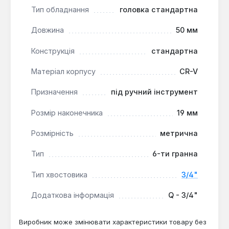
Тип обладнання
головка стандартна
Ця стандартна головка є основним витратним
Довжина
50 мм
елементом для комплектації наборів інструменту
або окремого використання з воротком, гайковим
Конструкція
стандартна
ключем або трещоткою. Вона підходить для
професійних майстрів та для виконання побутових
Матеріал корпусу
CR-V
завдань, де потрібна надійність та відповідність
стандартним розмірам кріплень.
Призначення
під ручний інструмент
Розмір наконечника
19 мм
Розмірність
метрична
Тип
6-ти гранна
Тип хвостовика
3/4"
Додаткова інформація
Q - 3/4"
Виробник може змінювати характеристики товару без