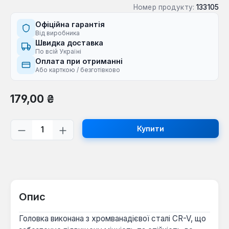
Номер продукту:
133105
Офіційна гарантія
Від виробника
Швидка доставка
По всій Україні
Оплата при отриманні
Або карткою / безготівково
Звичайна ціна:
179,00 ₴
Кількість товару: Введіть потрібну кі
Купити
Опис
Головка виконана з хромванадієвої сталі CR-V, що