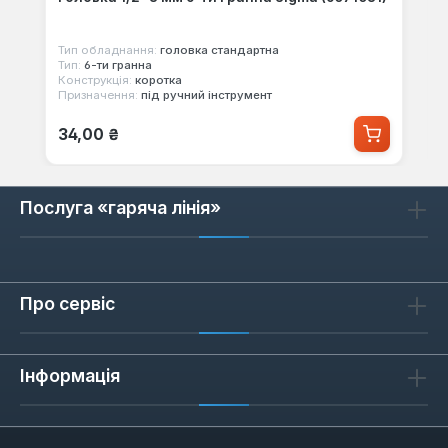
Тип обладнання:
головка стандартна
Тип:
6-ти гранна
Конструкція:
коротка
Призначення:
під ручний інструмент
Звичайна ціна:
34,00 ₴
Послуга «гаряча лінія»
Про сервіс
Інформація