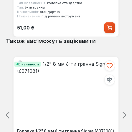
Тип обладнання:
головка стандартна
Тип:
6-ти гранна
Конструкція:
стандартна
Призначення:
під ручний інструмент
Звичайна ціна:
51,00 ₴
Також вас можуть зацікавити
Пропустити галерею продуктів
В наявності
Головка 1/2" 8 мм 6-ти гранна Sigma (6071081)