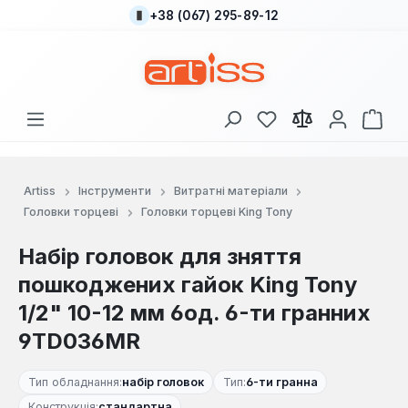
+38 (067) 295-89-12
Перейти до основного вмісту
У вас є 0 у списку
Кош
Artiss
Інструменти
Витратні матеріали
Головки торцеві
Головки торцеві King Tony
Набір головок для зняття
пошкоджених гайок King Tony
1/2" 10-12 мм 6од. 6-ти гранних
9TD036MR
Тип обладнання:
набір головок
Тип:
6-ти гранна
Конструкція:
стандартна