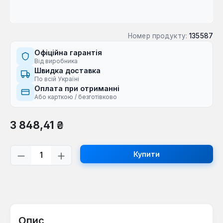
Номер продукту:
135587
Офіційна гарантія
Від виробника
Швидка доставка
По всій Україні
Оплата при отриманні
Або карткою / безготівково
Звичайна ціна:
3 848,41 ₴
Кількість товару: Введіть потрібну кі
Купити
Опис