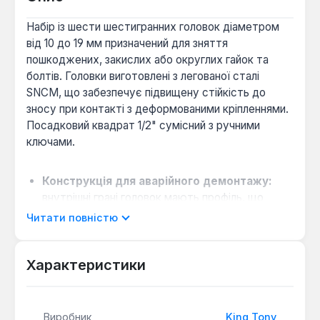
Набір із шести шестигранних головок діаметром
від 10 до 19 мм призначений для зняття
пошкоджених, закислих або округлих гайок та
болтів. Головки виготовлені з легованої сталі
SNCM, що забезпечує підвищену стійкість до
зносу при контакті з деформованими кріпленнями.
Посадковий квадрат 1/2" сумісний з ручними
ключами.
Конструкція для аварійного демонтажу:
внутрішні грані головок мають профіль, що
дозволяє зачіпляти та обертати кріплення зі
Читати повністю
збитими гранями, уникаючи необхідності
використання екстракторів.
Характеристики
Обмеження за застосуванням:
інструмент
призначений виключно для ручного
використання, заборонено застосовувати з
ударними гайковертами через ризик
Виробник
King Tony