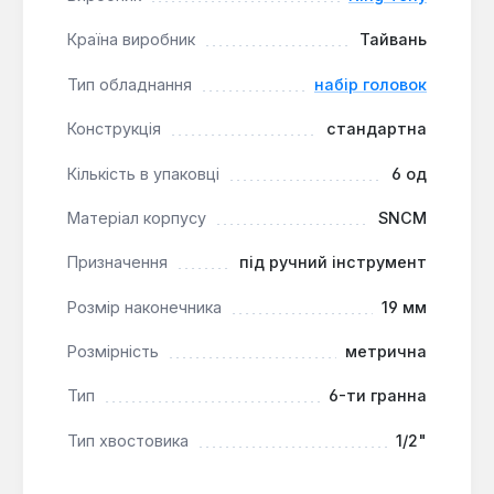
руйнування.
Країна виробник
Тайвань
Набір King Tony використовується в
Тип обладнання
набір головок
авторемонтних майстернях, на виробництві та в
комунальному господарстві для демонтажу
Конструкція
стандартна
старих або пошкоджених кріплень. Він є
Кількість в упаковці
6 од
спеціалізованим рішенням для ситуацій, коли
стандартні ключі не справляються.
Матеріал корпусу
SNCM
Призначення
під ручний інструмент
Розмір наконечника
19 мм
Розмірність
метрична
Тип
6-ти гранна
Тип хвостовика
1/2"