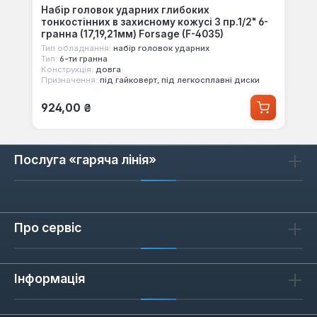
Набір головок ударних глибоких
тонкостінних в захисному кожусі 3 пр.1/2" 6-
гранна (17,19,21мм) Forsage (F-4035)
Тип обладнання:
набір головок ударних
Тип:
6-ти гранна
Конструкція:
довга
Призначення:
під гайковерт, під легкосплавні диски
Звичайна ціна:
924,00 ₴
Послуга «гаряча лінія»
Про сервіс
Інформація