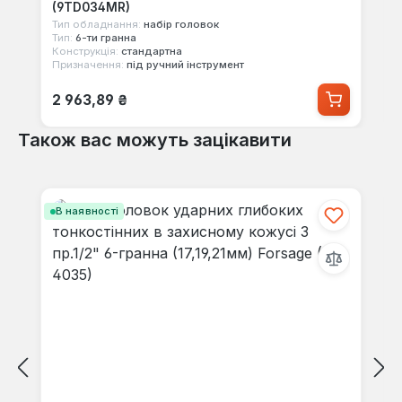
(9TD034MR)
Тип обладнання:
набір головок
Тип:
6-ти гранна
Конструкція:
стандартна
Призначення:
під ручний інструмент
Звичайна ціна:
2 963,89 ₴
Також вас можуть зацікавити
Пропустити галерею продуктів
В наявності