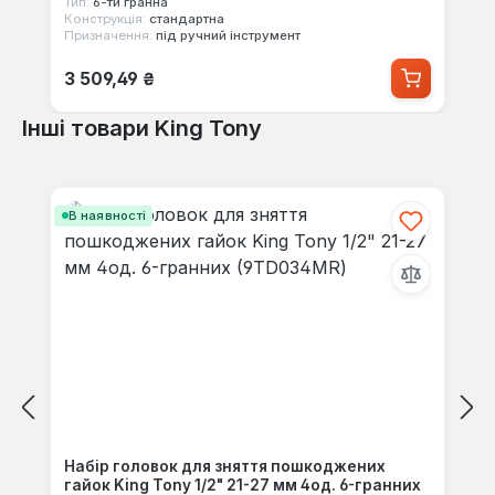
Тип:
6-ти гранна
Конструкція:
стандартна
Призначення:
під ручний інструмент
Звичайна ціна:
3 509,49 ₴
Інші товари King Tony
Пропустити галерею продуктів
В наявності
Набір головок для зняття пошкоджених
гайок King Tony 1/2" 21-27 мм 4од. 6-гранних