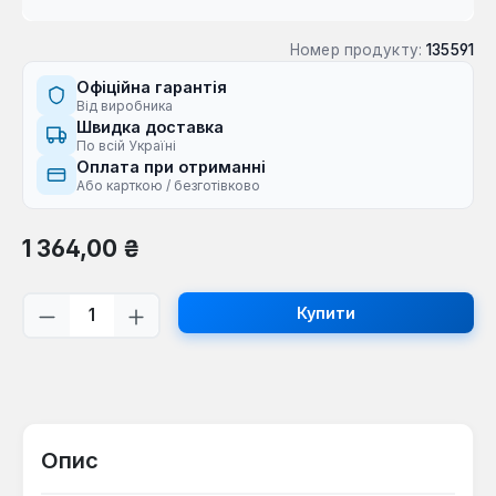
Номер продукту:
135591
Офіційна гарантія
Від виробника
Швидка доставка
По всій Україні
Оплата при отриманні
Або карткою / безготівково
Звичайна ціна:
1 364,00 ₴
Кількість товару: Введіть потрібну кі
Купити
Опис