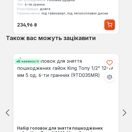
Тип обладнання:
головка ударна
Тип:
6-ти гранна
Конструкція:
довга
Призначення:
під гайковерт, під легкосплавні диски
Звичайна ціна:
234,96 ₴
Також вас можуть зацікавити
Пропустити галерею продуктів
В наявності
Набір головок для зняття пошкоджених