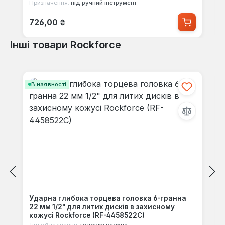
Призначення:
під ручний інструмент
Звичайна ціна:
726,00 ₴
Інші товари Rockforce
Пропустити галерею продуктів
В наявності
Ударна глибока торцева головка 6-гранна
22 мм 1/2" для литих дисків в захисному
кожусі Rockforce (RF-4458522C)