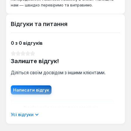
нам — швидко перевіримо та виправимо.
Відгуки та питання
0 з 0 відгуків
Середня оцінка 0 з 5 зірок
Залиште відгук!
Діліться своїм досвідом з іншими клієнтами.
Написати відгук
Відображати рецензії лише поточною
мовою.
Усі відгуки