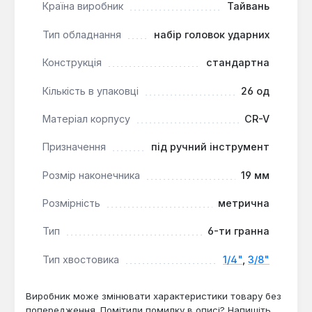
Комплект Rockforce підходить для
Країна виробник
Тайвань
обслуговування автомобілів, дрібного ремонту в
домашніх умовах та виконання задач у
Тип обладнання
набір головок ударних
майстернях. Його універсальна розмірність
Конструкція
стандартна
покриває більшість потреб при розбиранні
механічних вузлів.
Кількість в упаковці
26 од
Матеріал корпусу
CR-V
Призначення
під ручний інструмент
Розмір наконечника
19 мм
Розмірність
метрична
Тип
6-ти гранна
Тип хвостовика
1/4"
,
3/8"
Виробник може змінювати характеристики товару без
попередження. Помітили помилку в описі? Напишіть