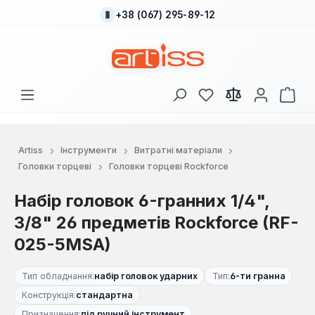
+38 (067) 295-89-12
Перейти до основного вмісту
У вас є 0 у списку
Кош
Artiss
Інструменти
Витратні матеріали
Головки торцеві
Головки торцеві Rockforce
Набір головок 6-гранних 1/4",
3/8" 26 предметів Rockforce (RF-
025-5MSA)
Тип обладнання:
набір головок ударних
Тип:
6-ти гранна
Конструкція:
стандартна
Призначення:
під ручний інструмент