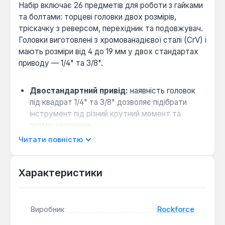
Набір включає 26 предметів для роботи з гайками
та болтами: торцеві головки двох розмірів,
тріскачку з реверсом, перехідник та подовжувач.
Головки виготовлені з хромованадієвої сталі (CrV) і
мають розміри від 4 до 19 мм у двох стандартах
приводу — 1/4" та 3/8".
Двостандартний привід:
наявність головок
під квадрат 1/4" та 3/8" дозволяє підібрати
інструмент під різний крутний момент та
розмір кріплення.
Зручне управління:
реверсивна тріскачка з
Читати повністю
механізмом швидкого скидання полегшує
роботу в обмежених умовах.
Характеристики
Мобільне зберігання:
інструменти закріплені
на підвісній картці, що забезпечує порядок та
швидкий доступ.
Виробник
Rockforce