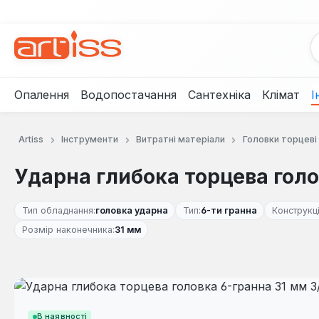
рейти до основного вмісту
Перейти до пошуку
Перейти до основної навігації
Опалення
Водопостачання
Сантехніка
Клімат
І
Artiss
Інструменти
Витратні матеріали
Головки торцеві
Ударна глибока торцева голов
Тип обладнання:
головка ударна
Тип:
6-ти гранна
Конструкці
Розмір наконечника:
31 мм
Пропустити галерею зображень
В наявності