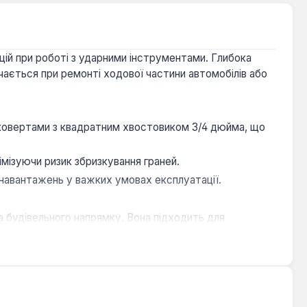
цій при роботі з ударними інструментами. Глибока
ається при ремонті ходової частини автомобілів або
ковертами з квадратним хвостовиком 3/4 дюйма, що
мізуючи ризик збризкування граней.
навантажень у важких умовах експлуатації.
а будівельного напрямку. Вона підходить для
х кріплень.