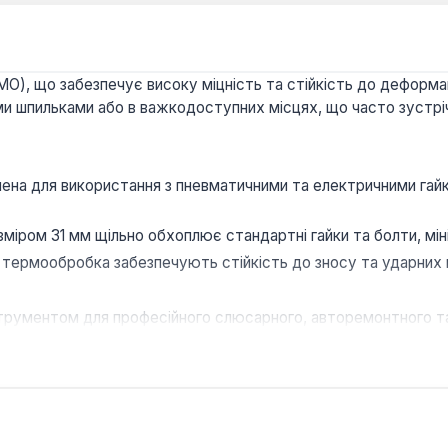
MO), що забезпечує високу міцність та стійкість до деформа
и шпильками або в важкодоступних місцях, що часто зустріч
ена для використання з пневматичними та електричними гай
міром 31 мм щільно обхоплює стандартні гайки та болти, міні
 термообробка забезпечують стійкість до зносу та ударних 
інструментом для професійного слюсарного, авторемонтного т
тві, де потрібна надійність при демонтажі та монтажі крупни