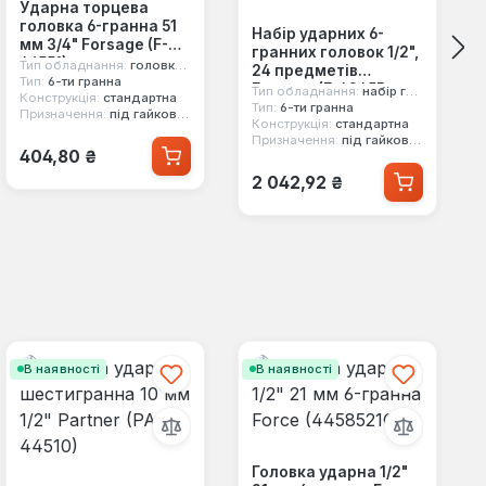
Ударна торцева
головка 6-гранна 51
Набір ударних 6-
мм 3/4" Forsage (F-
гранних головок 1/2",
46551)
Тип обладнання:
головка ударна
24 предметів
Тип:
6-ти гранна
Forsage (F-4245B-
Тип обладнання:
набір головок ударних
Конструкція:
стандартна
5MPB)
Тип:
6-ти гранна
Призначення:
під гайковерт
Конструкція:
стандартна
Призначення:
під гайковерт
Звичайна ціна:
404,80 ₴
Звичайна ціна:
2 042,92 ₴
В наявності
В наявності
Головка ударна 1/2"