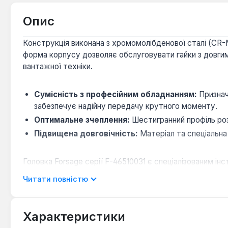
Опис
Конструкція виконана з хромомолібденової сталі (CR-
форма корпусу дозволяє обслуговувати гайки з довгим
вантажної техніки.
Сумісність з професійним обладнанням:
Признач
забезпечує надійну передачу крутного моменту.
Оптимальне зчеплення:
Шестигранний профіль роз
Підвищена довговічність:
Матеріал та спеціальна
Головка Forsage серії F-46510031 є спеціалізованим 
регулярного використання в майстернях та на виробниц
Читати повністю
Характеристики