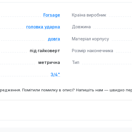
Forsage
Країна виробник
головка ударна
Довжина
довга
Матеріал корпусу
під гайковерт
Розмір наконечника
метрична
Тип
3/4"
редження. Помітили помилку в описі? Напишіть нам — швидко пе