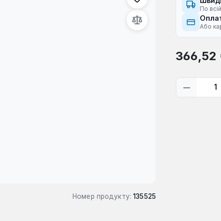
Швид
По всій
Оплат
Або ка
Звичайна ці
366,52
Кількіс
Номер продукту:
135525