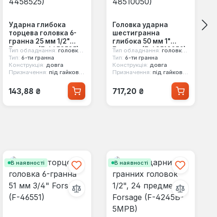
Ударна глибока
Головка ударна
торцева головка 6-
шестигранна
гранна 25 мм 1/2"
глибока 50 мм 1"
Forsage (F-4458525)
Forsage (F-48510050)
Тип обладнання:
головка ударна
Тип обладнання:
головка ударна
Тип:
6-ти гранна
Тип:
6-ти гранна
Конструкція:
довга
Конструкція:
довга
Призначення:
під гайковерт
Призначення:
під гайковерт
Звичайна ціна:
Звичайна ціна:
143,88 ₴
717,20 ₴
В наявності
В наявності