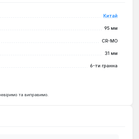
Китай
95 мм
CR-MO
31 мм
6-ти гранна
ревіримо та виправимо.