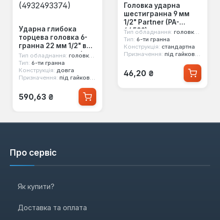
Головка ударна
шестигранна 9 мм
1/2" Partner (PA-
Ударна глибока
44509)
Тип обладнання:
головка ударна
торцева головка 6-
Тип:
6-ти гранна
гранна 22 мм 1/2" в
Конструкція:
стандартна
захисному кожусі
Призначення:
під гайковерт
Тип обладнання:
головка ударна
Milwaukee
Тип:
6-ти гранна
Звичайна ціна:
Конструкція:
довга
(4932493374)
46,20 ₴
Призначення:
під гайковерт, під легкосплавні диски
Звичайна ціна:
590,63 ₴
Про сервіс
Як купити?
Доставка та оплата