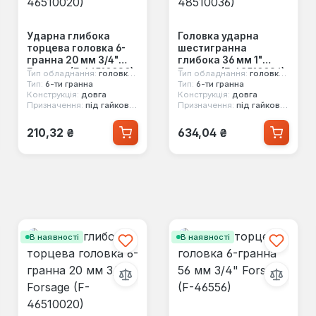
Ударна глибока
Головка ударна
торцева головка 6-
шестигранна
гранна 20 мм 3/4"
глибока 36 мм 1"
Forsage (F-46510020)
Forsage (F-48510036)
Тип обладнання:
головка ударна
Тип обладнання:
головка ударна
Тип:
6-ти гранна
Тип:
6-ти гранна
Конструкція:
довга
Конструкція:
довга
Призначення:
під гайковерт
Призначення:
під гайковерт
Звичайна ціна:
Звичайна ціна:
210,32 ₴
634,04 ₴
В наявності
В наявності