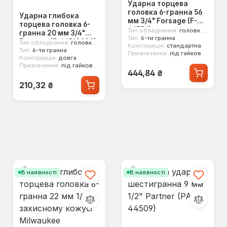
Ударна торцева
головка 6-гранна 56
Ударна глибока
мм 3/4" Forsage (F-
торцева головка 6-
46556)
Тип обладнання:
головка ударна
гранна 20 мм 3/4"
Тип:
6-ти гранна
Forsage (F-46510020)
Тип обладнання:
головка ударна
Конструкція:
стандартна
Тип:
6-ти гранна
Призначення:
під гайковерт
Конструкція:
довга
Призначення:
під гайковерт
Звичайна ціна:
444,84 ₴
Звичайна ціна:
210,32 ₴
В наявності
В наявності