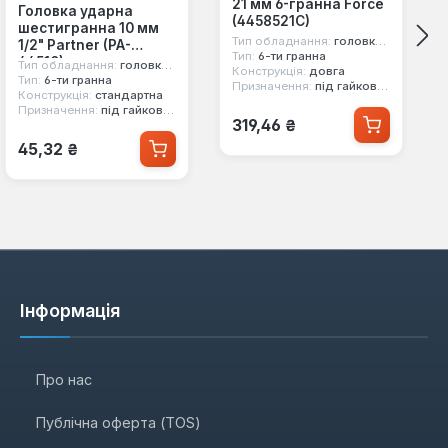
21 мм 6-гранна Force
Головка ударна
(4458521C)
шестигранна 10 мм
Тип обладнання:
головка ударна
1/2" Partner (PA-
Тип:
6-ти гранна
44510)
Тип обладнання:
головка ударна
Конструкція:
довга
Тип:
6-ти гранна
Призначення:
під гайковерт, під легкосплавні диски
Конструкція:
стандартна
Призначення:
під гайковерт
Звичайна ціна:
319,46 ₴
Звичайна ціна:
45,32 ₴
Інформація
Про нас
Публічна оферта (TOS)