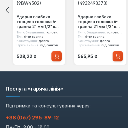
Ударна глибока
Ударна глибока
торцева головка 6-
торцева головка 6-
гранна 21 мм 1/2" в
гранна 21 мм 1/2" в
захисному кожусі
захисному кожусі
Тип обладнання:
головка ударна
Тип обладнання:
головка ударна
King Tony (9BW4502)
Milwaukee
Тип:
6-ти гранна
Тип:
6-ти гранна
Конструкція:
довга
Конструкція:
довга
(4932493373)
Призначення:
під гайковерт, під легкосплавні диски
Призначення:
під гайковерт, під легкосплавні диски
Звичайна ціна:
Звичайна ціна:
528,22 ₴
565,95 ₴
Послуга «гаряча лінія»
Підтримка та консультування через:
+38 (067) 295‑89‑12
Пн-Пт, 9:00 - 18:00