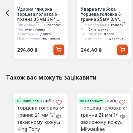
Ударна глибока
Ударна глибока
торцева головка 6-
торцева головка 6-
гранна 35 мм 3/4"
гранна 25 мм 3/4"
Forsage (F-46510035)
Forsage (F-46510025)
Тип обладнання:
головка ударна
Тип обладнання:
головка ударна
Тип:
6-ти гранна
Тип:
6-ти гранна
Конструкція:
довга
Конструкція:
довга
Призначення:
під гайковерт
Призначення:
під гайковерт
Звичайна ціна:
Звичайна ціна:
294,80 ₴
246,40 ₴
Також вас можуть зацікавити
Пропустити галерею продуктів
В наявності
В наявності