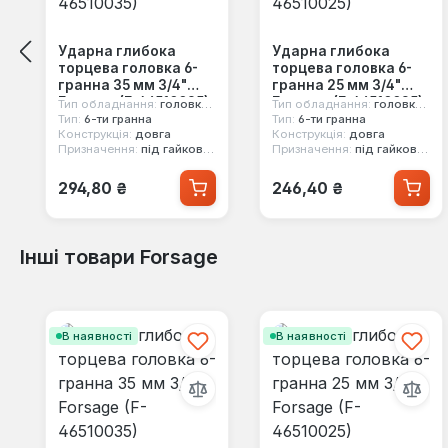
Ударна глибока
Ударна глибока
торцева головка 6-
торцева головка 6-
гранна 35 мм 3/4"
гранна 25 мм 3/4"
Forsage (F-46510035)
Forsage (F-46510025)
Тип обладнання:
головка ударна
Тип обладнання:
головка ударна
Тип:
6-ти гранна
Тип:
6-ти гранна
Конструкція:
довга
Конструкція:
довга
Призначення:
під гайковерт
Призначення:
під гайковерт
Звичайна ціна:
Звичайна ціна:
294,80 ₴
246,40 ₴
Інші товари Forsage
Пропустити галерею продуктів
В наявності
В наявності