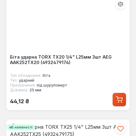
Біта ударна TORX TX20 1/4" L25мм 3шт AEG
AAK252TX20 (4932479174)
Тип обладнання:
біта
Тип:
ударний
Призначення:
під шуруповерт
Довжина:
25 мм
Звичайна ціна:
44,12 ₴
В наявності