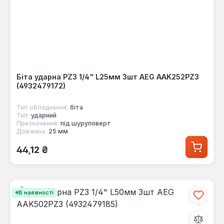
Біта ударна PZ3 1/4" L25мм 3шт AEG AAK252PZ3
(4932479172)
Тип обладнання:
біта
Тип:
ударний
Призначення:
під шуруповерт
Довжина:
25 мм
Звичайна ціна:
44,12 ₴
В наявності