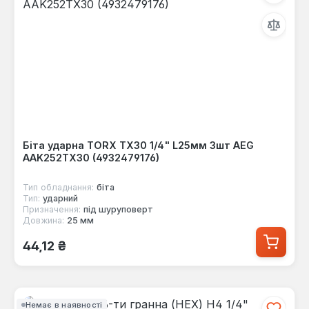
Біта ударна TORX TX30 1/4" L25мм 3шт AEG
AAK252TX30 (4932479176)
Тип обладнання:
біта
Тип:
ударний
Призначення:
під шуруповерт
Довжина:
25 мм
Звичайна ціна:
44,12 ₴
Немає в наявності