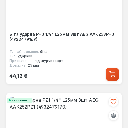
Біта ударна PH3 1/4" L25мм 3шт AEG AAK253PH3
(4932479169)
Тип обладнання:
біта
Тип:
ударний
Призначення:
під шуруповерт
Довжина:
25 мм
Звичайна ціна:
44,12 ₴
В наявності