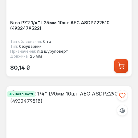
Біта PZ2 1/4" L25мм 10шт AEG ASDPZ22510
(4932479522)
Тип обладнання:
біта
Тип:
безударний
Призначення:
під шуруповерт
Довжина:
25 мм
Звичайна ціна:
80,14 ₴
В наявності