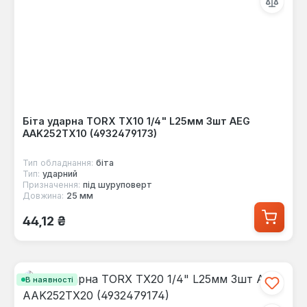
Біта ударна TORX TX10 1/4" L25мм 3шт AEG
AAK252TX10 (4932479173)
Тип обладнання:
біта
Тип:
ударний
Призначення:
під шуруповерт
Довжина:
25 мм
Звичайна ціна:
44,12 ₴
В наявності