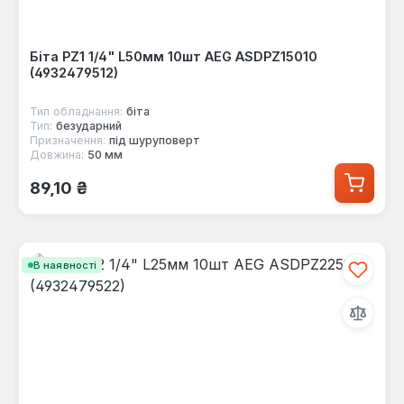
Біта PZ1 1/4" L50мм 10шт AEG ASDPZ15010
(4932479512)
Тип обладнання:
біта
Тип:
безударний
Призначення:
під шуруповерт
Довжина:
50 мм
Звичайна ціна:
89,10 ₴
В наявності