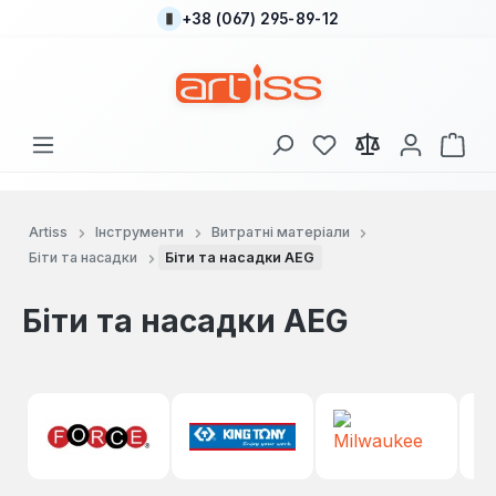
+38 (067) 295-89-12
Перейти до основного вмісту
У вас є 0 у списку
Кош
Artiss
Інструменти
Витратні матеріали
Біти та насадки
Біти та насадки AEG
Біти та насадки AEG