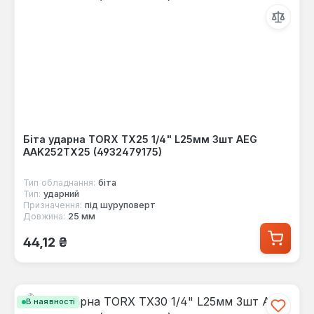
Біта ударна TORX TX25 1/4" L25мм 3шт AEG
AAK252TX25 (4932479175)
Тип обладнання:
біта
Тип:
ударний
Призначення:
під шуруповерт
Довжина:
25 мм
Звичайна ціна:
44,12 ₴
В наявності