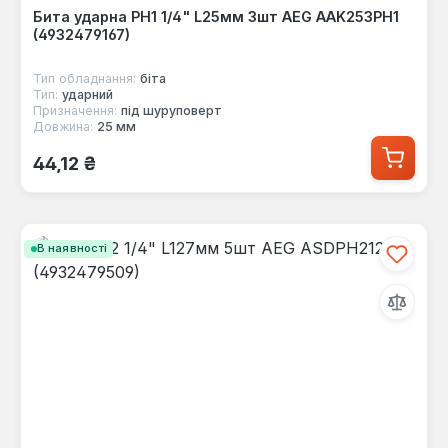
Бита ударна PH1 1/4" L25мм 3шт AEG AAK253PH1
(4932479167)
Тип обладнання:
біта
Тип:
ударний
Призначення:
під шуруповерт
Довжина:
25 мм
Звичайна ціна:
44,12 ₴
В наявності