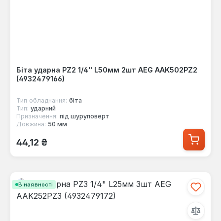
Біта ударна PZ2 1/4" L50мм 2шт AEG AAK502PZ2
(4932479166)
Тип обладнання:
біта
Тип:
ударний
Призначення:
під шуруповерт
Довжина:
50 мм
Звичайна ціна:
44,12 ₴
В наявності