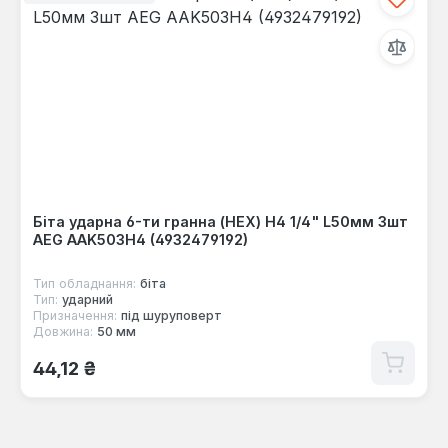
Біта ударна 6-ти гранна (HEX) Н4 1/4" L50мм 3шт
AEG AAK503H4 (4932479192)
Тип обладнання:
біта
Тип:
ударний
Призначення:
під шуруповерт
Довжина:
50 мм
Звичайна ціна:
44,12 ₴