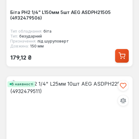
Біта PH2 1/4" L150мм 5шт AEG ASDPH21505
(4932479506)
Тип обладнання:
біта
Тип:
безударний
Призначення:
під шуруповерт
Довжина:
150 мм
Звичайна ціна:
179,12 ₴
В наявності