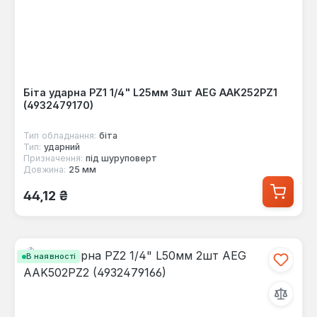
Біта ударна PZ1 1/4" L25мм 3шт AEG AAK252PZ1
(4932479170)
Тип обладнання:
біта
Тип:
ударний
Призначення:
під шуруповерт
Довжина:
25 мм
Звичайна ціна:
44,12 ₴
В наявності