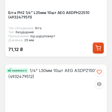
Біта PH2 1/4" L25мм 10шт AEG ASDPH22510
(4932479511)
Тип обладнання:
біта
Тип:
безударний
Призначення:
під шуруповерт
Довжина:
25 мм
Звичайна ціна:
71,12 ₴
В наявності