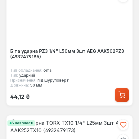
Біта ударна PZ3 1/4" L50мм 3шт AEG AAK502PZ3
(4932479185)
Тип обладнання:
біта
Тип:
ударний
Призначення:
під шуруповерт
Довжина:
50 мм
Звичайна ціна:
44,12 ₴
В наявності