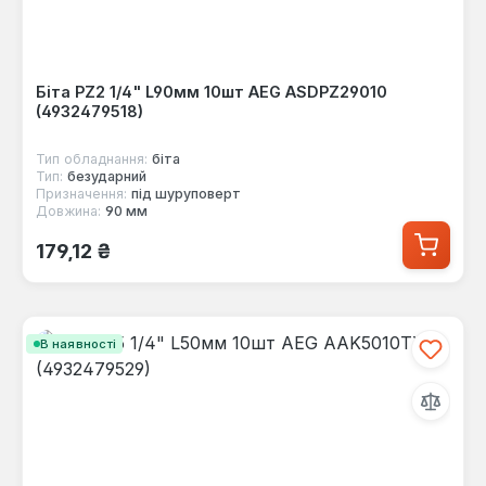
Біта PZ2 1/4" L90мм 10шт AEG ASDPZ29010
(4932479518)
Тип обладнання:
біта
Тип:
безударний
Призначення:
під шуруповерт
Довжина:
90 мм
Звичайна ціна:
179,12 ₴
В наявності