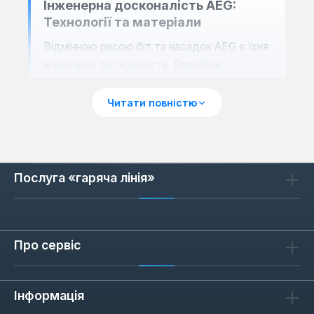
Інженерна досконалість AEG:
Технології та матеріали
Відмінною рисою біт та насадок AEG є їхня
інженерна досконалість. Виробник
використовує спеціальні сплави сталі, які
проходять унікальні процеси термічної
Читати повністю
обробки. Це забезпечує неперевершену
твердість робочої частини та оптимальну
гнучкість тіла біти, що запобігає її ламанню
під час ударних навантажень.
Точне
Послуга «гаряча лінія»
фрезерування профілю
гарантує ідеальне
прилягання до головки гвинта, значно
знижуючи ефект «вислизання» (cam-out) та
Про сервіс
продовжуючи термін служби як біти, так і
кріплення. Завдяки цьому, інструменти AEG
демонструють виняткову стійкість до
Інформація
крутного моменту та абразивного зносу,