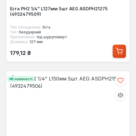
Біта PH2 1/4" L127мм 5шт AEG ASDPH21275
(4932479509)
Тип обладнання:
біта
Тип:
безударний
Призначення:
під шуруповерт
Довжина:
127 мм
Звичайна ціна:
179,12 ₴
В наявності