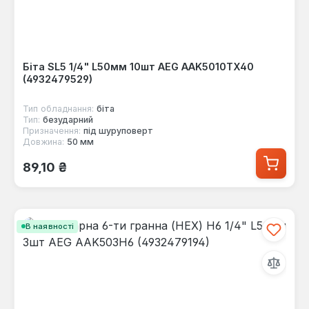
Біта SL5 1/4" L50мм 10шт AEG AAK5010TX40
(4932479529)
Тип обладнання:
біта
Тип:
безударний
Призначення:
під шуруповерт
Довжина:
50 мм
Звичайна ціна:
89,10 ₴
В наявності