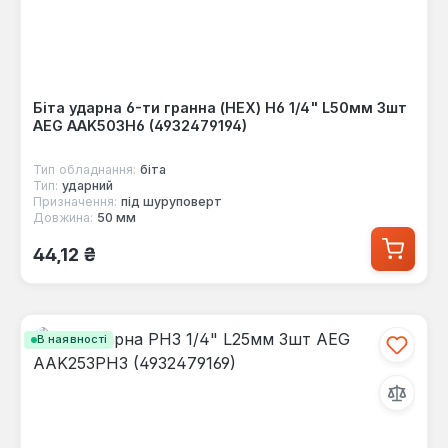
Біта ударна 6-ти гранна (HEX) Н6 1/4" L50мм 3шт
AEG AAK503H6 (4932479194)
Тип обладнання:
біта
Тип:
ударний
Призначення:
під шуруповерт
Довжина:
50 мм
Звичайна ціна:
44,12 ₴
В наявності