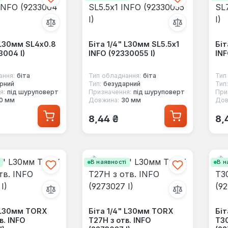
 L30мм SL4x0.8
Біта 1/4" L30мм SL5.5x1
Біт
3004 I)
INFO (92330055 I)
INF
ання:
біта
Тип обладнання:
біта
Тип
рний
Тип:
безударний
Тип:
я:
під шуруповерт
Призначення:
під шуруповерт
При
0 мм
Довжина:
30 мм
Дов
 ціна:
Звичайна ціна:
Зв
8,44 ₴
8,
і
В наявності
В н
" L30мм TORX
Біта 1/4" L30мм TORX
Біт
в. INFO
T27H з отв. INFO
T30