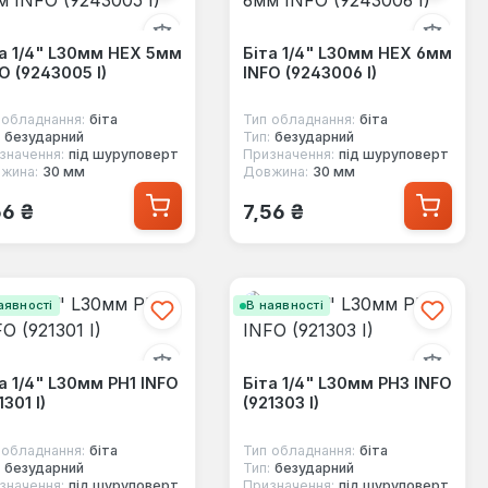
а 1/4" L30мм HEX 5мм
Біта 1/4" L30мм HEX 6мм
O (9243005 I)
INFO (9243006 I)
 обладнання:
біта
Тип обладнання:
біта
безударний
Тип:
безударний
значення:
під шуруповерт
Призначення:
під шуруповерт
жина:
30 мм
Довжина:
30 мм
ичайна ціна:
Звичайна ціна:
56 ₴
7,56 ₴
аявності
В наявності
а 1/4" L30мм PH1 INFO
Біта 1/4" L30мм PH3 INFO
1301 I)
(921303 I)
 обладнання:
біта
Тип обладнання:
біта
безударний
Тип:
безударний
значення:
під шуруповерт
Призначення:
під шуруповерт