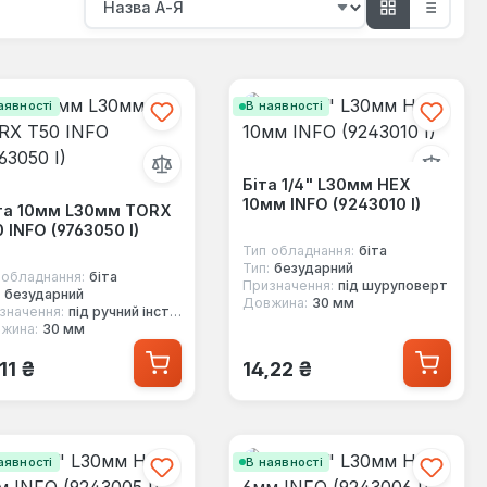
аявності
В наявності
Біта 1/4" L30мм HEX
10мм INFO (9243010 I)
та 10мм L30мм TORX
 INFO (9763050 I)
Тип обладнання:
біта
Тип:
безударний
 обладнання:
біта
Призначення:
під шуруповерт
безударний
Довжина:
30 мм
значення:
під ручний інструмент
жина:
30 мм
ичайна ціна:
Звичайна ціна:
11 ₴
14,22 ₴
аявності
В наявності