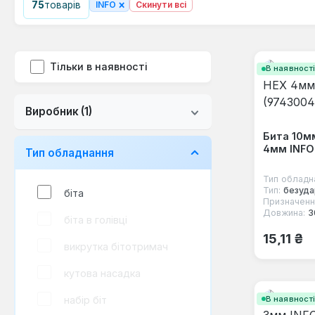
×
75
товарів
INFO
Скинути всі
Тільки в наявності
В наявност
Виробник
(1)
Бита 10м
4мм INFO 
Тип обладнання
Тип обладн
Тип:
безуда
біта
Призначенн
Довжина:
3
біта в голівці
Звичайна
15,11 ₴
викрутка бітoтpимaч
кутова насадка
В наявност
набір біт