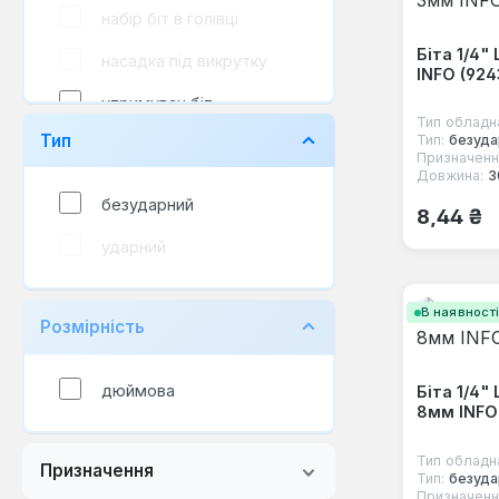
набір біт в голівці
Біта 1/4
насадка під викрутку
INFO (924
утримувач біт
Тип обладн
Тип
Тип:
безуда
утримувач насадок
Призначенн
Довжина:
3
утримувач шурупів
безударний
Звичайна
8,44 ₴
ударний
В наявност
Розмірність
дюймова
Біта 1/4"
8мм INFO 
Тип обладн
Призначення
Тип:
безуда
Призначенн