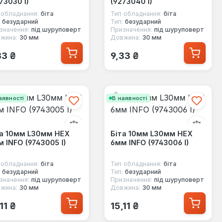
73030 I)
(9273040 I)
 обладнання:
біта
Тип обладнання:
біта
безударний
Тип:
безударний
значення:
під шуруповерт
Призначення:
під шуруповерт
жина:
30 мм
Довжина:
30 мм
ичайна ціна:
Звичайна ціна:
33 ₴
9,33 ₴
аявності
В наявності
та 10мм L30мм HEX
Біта 10мм L30мм HEX
 INFO (9743005 I)
6мм INFO (9743006 I)
 обладнання:
біта
Тип обладнання:
біта
безударний
Тип:
безударний
значення:
під шуруповерт
Призначення:
під шуруповерт
жина:
30 мм
Довжина:
30 мм
ичайна ціна:
Звичайна ціна:
11 ₴
15,11 ₴