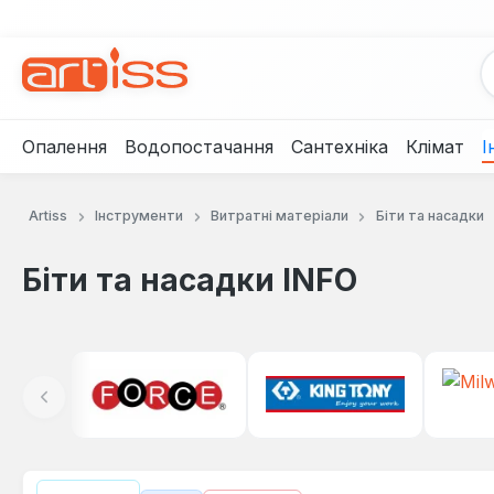
рейти до основного вмісту
Перейти до пошуку
Перейти до основної навігації
Опалення
Водопостачання
Сантехніка
Клімат
І
Artiss
Інструменти
Витратні матеріали
Біти та насадки
Біти та насадки INFO