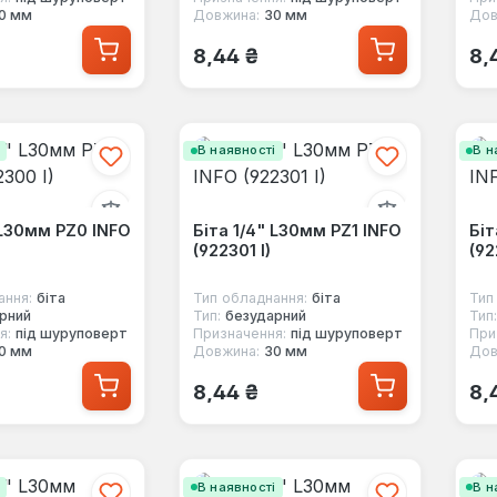
0 мм
Довжина:
30 мм
Дов
 ціна:
Звичайна ціна:
Зв
8,44 ₴
8,
і
В наявності
В н
 L30мм PZ0 INFO
Біта 1/4" L30мм PZ1 INFO
Біт
(922301 I)
(92
ання:
біта
Тип обладнання:
біта
Тип
рний
Тип:
безударний
Тип:
я:
під шуруповерт
Призначення:
під шуруповерт
При
0 мм
Довжина:
30 мм
Дов
 ціна:
Звичайна ціна:
Зв
8,44 ₴
8,
і
В наявності
В н