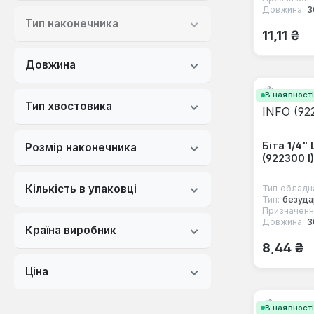
Довжина:
3
Тип наконечника
Звичайна
11,11 ₴
Довжина
В наявност
Тип хвостовика
Біта 1/4"
Розмір наконечника
(922300 I)
Кількість в упаковці
Тип обладн
Тип:
безуда
Призначенн
Довжина:
3
Країна виробник
Звичайна
8,44 ₴
Ціна
В наявност