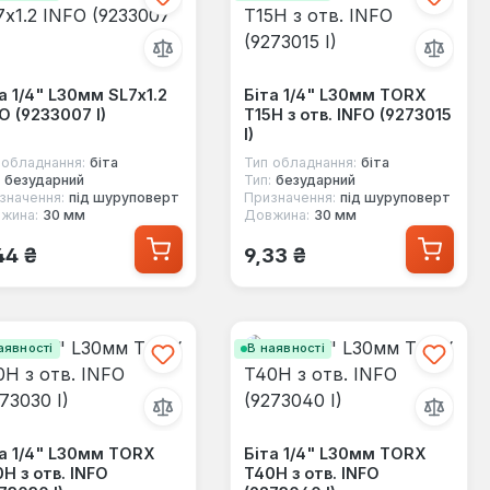
а 1/4" L30мм SL7x1.2
Біта 1/4" L30мм TORX
O (9233007 I)
T15H з отв. INFO (9273015
I)
 обладнання:
біта
Тип обладнання:
біта
безударний
Тип:
безударний
значення:
під шуруповерт
Призначення:
під шуруповерт
жина:
30 мм
Довжина:
30 мм
ичайна ціна:
Звичайна ціна:
44 ₴
9,33 ₴
аявності
В наявності
а 1/4" L30мм TORX
Біта 1/4" L30мм TORX
H з отв. INFO
T40H з отв. INFO