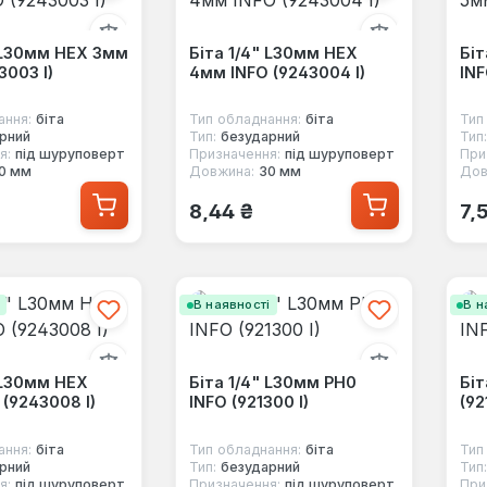
" L30мм HEX 3мм
Біта 1/4" L30мм HEX
Біт
3003 I)
4мм INFO (9243004 I)
INF
ання:
біта
Тип обладнання:
біта
Тип
рний
Тип:
безударний
Тип:
я:
під шуруповерт
Призначення:
під шуруповерт
При
0 мм
Довжина:
30 мм
Дов
 ціна:
Звичайна ціна:
Зв
8,44 ₴
7,
і
В наявності
В н
 L30мм HEX
Біта 1/4" L30мм PH0
Біт
(9243008 I)
INFO (921300 I)
(92
ання:
біта
Тип обладнання:
біта
Тип
рний
Тип:
безударний
Тип:
я:
під шуруповерт
Призначення:
під шуруповерт
При