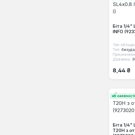
Біта 1/4"
INFO (923
Тип обладн
Тип:
безуда
Призначенн
Довжина:
3
Звичайна
8,44 ₴
В наявност
Біта 1/4
T20H з от