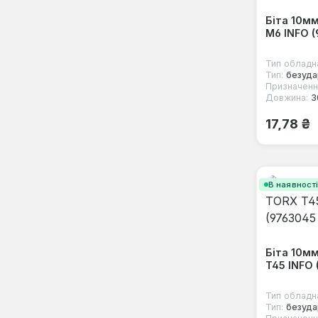
Біта 10м
M6 INFO (
Тип обладн
Тип:
безуда
Призначенн
Довжина:
3
Звичайна
17,78 ₴
В наявност
Біта 10м
T45 INFO 
Тип обладн
Тип:
безуда