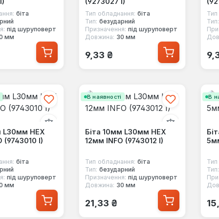
I)
(9273027 I)
(92
ання:
біта
Тип обладнання:
біта
Тип
рний
Тип:
безударний
Тип:
я:
під шуруповерт
Призначення:
під шуруповерт
При
0 мм
Довжина:
30 мм
Дов
 ціна:
Звичайна ціна:
Зв
9,33 ₴
9,
і
В наявності
В н
м L30мм HEX
Біта 10мм L30мм HEX
Бі
 (9743010 I)
12мм INFO (9743012 I)
5мм
ання:
біта
Тип обладнання:
біта
Тип
рний
Тип:
безударний
Тип:
я:
під шуруповерт
Призначення:
під шуруповерт
При
0 мм
Довжина:
30 мм
Дов
 ціна:
Звичайна ціна:
Зв
21,33 ₴
15,