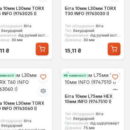
та 10мм L30мм TORX
Біта 10мм L30мм TORX
 INFO (9763025 I)
T30 INFO (9763030 I)
 обладнання:
біта
Тип обладнання:
біта
безударний
Тип:
безударний
значення:
під ручний інструмент
Призначення:
під ручний інструмент
жина:
30 мм
Довжина:
30 мм
ичайна ціна:
Звичайна ціна:
11 ₴
15,11 ₴
аявності
В наявності
Біта 10мм L75мм HEX
10мм INFO (9747510 I)
та 10мм L30мм TORX
 INFO (9763060 I)
Тип обладнання:
біта
Тип:
безударний
 обладнання:
біта
Призначення:
під шуруповерт
безударний
Довжина:
75 мм