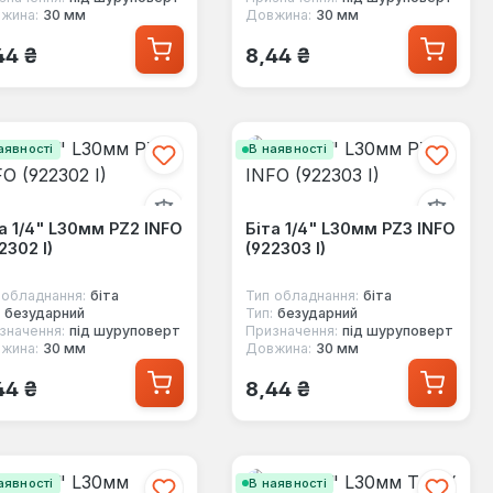
жина:
30 мм
Довжина:
30 мм
ичайна ціна:
Звичайна ціна:
44 ₴
8,44 ₴
аявності
В наявності
а 1/4" L30мм PZ2 INFO
Біта 1/4" L30мм PZ3 INFO
2302 I)
(922303 I)
 обладнання:
біта
Тип обладнання:
біта
безударний
Тип:
безударний
значення:
під шуруповерт
Призначення:
під шуруповерт
жина:
30 мм
Довжина:
30 мм
ичайна ціна:
Звичайна ціна:
44 ₴
8,44 ₴
аявності
В наявності