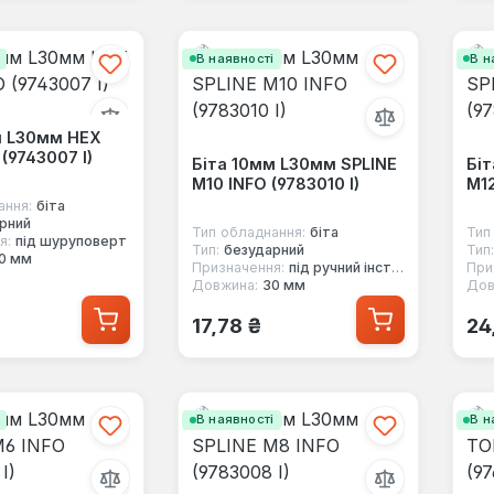
і
В наявності
В н
м L30мм HEX
(9743007 I)
Біта 10мм L30мм SPLINE
Біт
M10 INFO (9783010 I)
M12
ання:
біта
рний
Тип обладнання:
біта
Тип
я:
під шуруповерт
Тип:
безударний
Тип:
0 мм
Призначення:
під ручний інструмент
При
Довжина:
30 мм
Дов
 ціна:
Звичайна ціна:
Зв
17,78 ₴
24
і
В наявності
В н