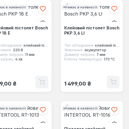
ає в наявності
Немає в наявності
йовий пістолет Bosch
Клейовий пістолет Bosch
 18 E
PKP 3,6 LI
 обладнання:
клейовий пістолет
Тип обладнання:
клейовий пістолет
лення:
220 В
Живлення:
акумулятор
метр патрона:
11 мм
Діаметр патрона:
7 мм
нагріву:
4 хв
Робоча температура:
170 °С
ичайна ціна:
Звичайна ціна:
9,00 ₴
1 499,00 ₴
ає в наявності
Немає в наявності
толет клейовий
Пістолет клейовий