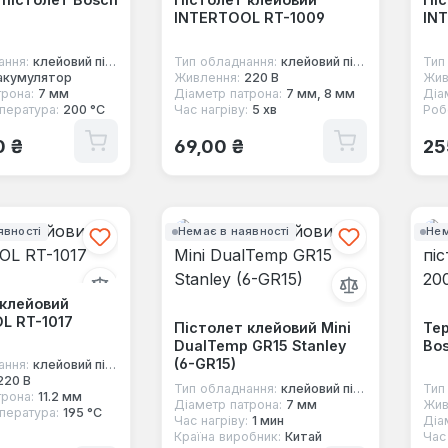
INTERTOOL RT-1009
IN
ання:
клейовий пістолет
Тип обладнання:
клейовий пістолет
Тип
акумулятор
Живлення:
220 В
Жив
трона:
7 мм
Діаметр патрона:
7 мм, 8 мм
Діа
пература:
200 °С
Час нагріву:
5 хв
Роб
 ціна:
Звичайна ціна:
Зв
0 ₴
69,00 ₴
25
явності
Немає в наявності
Нем
 клейовий
L RT-1017
Пістолет клейовий Mini
Те
DualTemp GR15 Stanley
Bos
(6-GR15)
ання:
клейовий пістолет
220 В
Тип обладнання:
клейовий пістолет
Тип
трона:
11.2 мм
Діаметр патрона:
7 мм
Жив
пература:
195 °C
Час нагріву:
1 мин
Діа
Країна виробник:
Китай
Час 