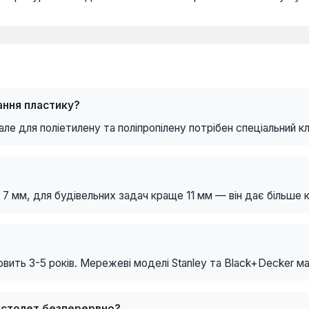
ання пластику?
ле для поліетилену та поліпропілену потрібен спеціальний к
 7 мм, для будівельних задач краще 11 мм — він дає більше 
овить 3-5 років. Мережеві моделі Stanley та Black+Decker ма
істолет безперервно?