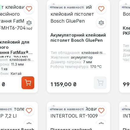
і
Немає в наявності
Нем
Кле
PKP
Акумуляторний клейовий
пістолет Bosch GluePen
 клейовий для
Тип
ного
Жив
ання FatMax®
Тип обладнання:
клейовий пістолет
Діа
FMHT6-70418)
Живлення:
акумулятор
ання:
клейовий пістолет
Час 
Діаметр патрона:
7 мм
трона:
11.3 мм
Робоча температура:
170 °С
1 хв
бник:
Китай
 ціна:
Звичайна ціна:
Зв
0 ₴
1 159,00 ₴
99
явності
Немає в наявності
Нем
 пістолет Bosch
Пістолет клейовий
Піс