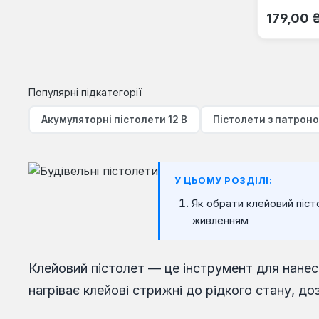
Звичайна
179,00 
Популярні підкатегорії
Акумуляторні пістолети 12 В
Пістолети з патроно
У ЦЬОМУ РОЗДІЛІ:
Як обрати клейовий піст
живленням
Клейовий пістолет — це інструмент для нанесе
нагріває клейові стрижні до рідкого стану, д