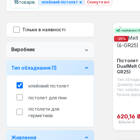
×
15
товарів
клейовий пістолет
Скинути всі
Тільки в наявності
В наявност
-25%
Виробник
Пістолет
DualMelt 
Тип обладнання
(1)
GR25)
Тип обладн
Діаметр па
клейовий пістолет
Час нагріву:
Країна виро
пістолет для піни
пістолети для
Ціна пр
герметиків
620,16 
Звичайна ці
824,14 ₴
Живлення