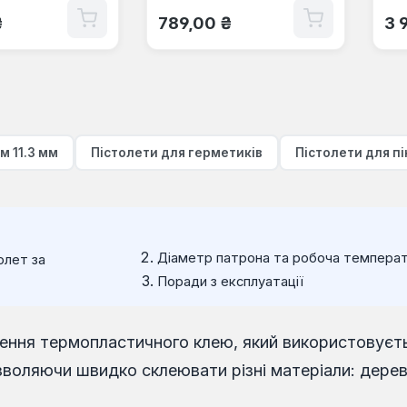
 ціна:
Звичайна ціна:
Зв
₴
789,00 ₴
3 
м 11.3 мм
Пістолети для герметиків
Пістолети для пі
Діаметр патрона та робоча темпера
олет за
Поради з експлуатації
ння термопластичного клею, який використовується
озволяючи швидко склеювати різні матеріали: дерево