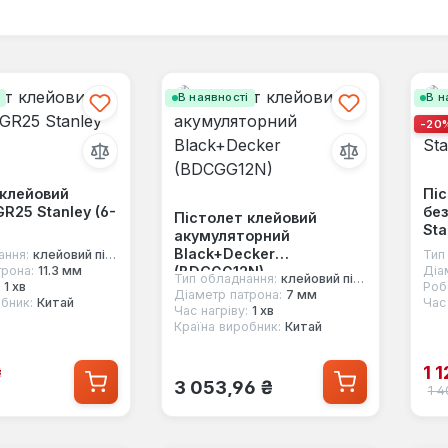
і
В наявності
В н
-20
 клейовий
Піс
GR25 Stanley (6-
бе
Пістолет клейовий
Sta
акумуляторний
Black+Decker
ання:
клейовий пістолет
Тип
(BDCGG12N)
трона:
11.3 мм
Діа
Тип обладнання:
клейовий пістолет
1 хв
Роб
Діаметр патрона:
7 мм
бник:
Китай
Час 
Час нагріву:
1 хв
Країна виробник:
Китай
одажу:
Ці
₴
1 
Звичайна ціна:
3 053,96 ₴
на:
Зви
1 4