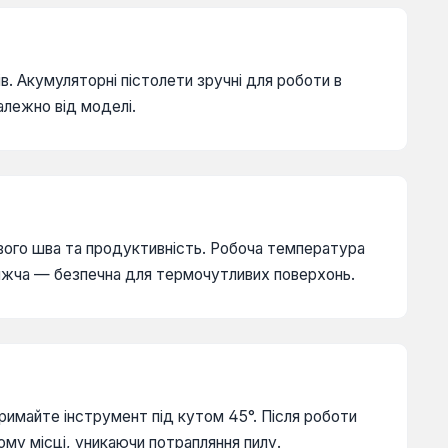
. Акумуляторні пістолети зручні для роботи в
залежно від моделі.
ового шва та продуктивність. Робоча температура
нижча — безпечна для термочутливих поверхонь.
римайте інструмент під кутом 45°. Після роботи
му місці, уникаючи потрапляння пилу.