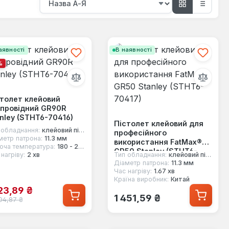
аявності
В наявності
%
толет клейовий
зпровідний GR90R
nley (STHT6-70416)
Пістолет клейовий для
 обладнання:
клейовий пістолет
професійного
метр патрона:
11.3 мм
використання FatMax®
оча температура:
180 - 210 °
GR50 Stanley (STHT6-
нагріву:
2 хв
Тип обладнання:
клейовий пістолет
70417)
Діаметр патрона:
11.3 мм
Час нагріву:
1.67 хв
Країна виробник:
Китай
на продажу:
123,89 ₴
Звичайна ціна:
1 451,59 ₴
чайна ціна:
04,87 ₴