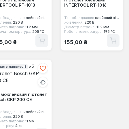
TERTOOL RT-1013
INTERTOOL RT-1016
 обладнання:
клейовий пістолет
Тип обладнання:
клейовий пістолет
лення:
220 В
Живлення:
220 В
метр патрона:
11.2 мм
Діаметр патрона:
11.2 мм
оча температура:
205 °C
Робоча температура:
195 °C
ичайна ціна:
Звичайна ціна:
5,00 ₴
155,00 ₴
ає в наявності
рмоклейовий пістолет
ch GKP 200 CE
 обладнання:
клейовий пістолет
лення:
220 В
метр патрона:
11 мм
нагріву:
4 хв