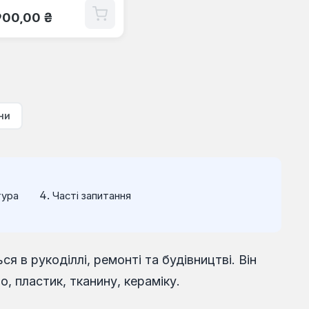
ичайна ціна:
900,00 ₴
ни
тура
Часті запитання
 в рукоділлі, ремонті та будівництві. Він
, пластик, тканину, кераміку.