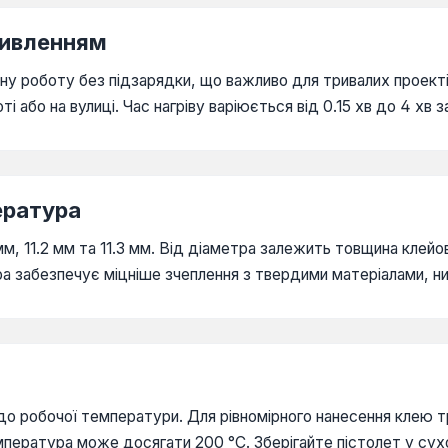
живленням
 роботу без підзарядки, що важливо для тривалих проектів
і або на вулиці. Час нагріву варіюється від 0.15 хв до 4 хв 
ература
мм, 11.2 мм та 11.3 мм. Від діаметра залежить товщина клей
ура забезпечує міцніше зчеплення з твердими матеріалами, 
о робочої температури. Для рівномірного нанесення клею т
пература може досягати 200 °C. Зберігайте пістолет у сухо