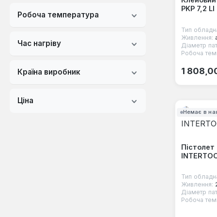
PKP 7,2 LI
Робоча температура
Тип обладн
Живлення:
Час нагріву
Діаметр па
Робоча тем
Звичайна
1 808,0
Країна виробник
Ціна
Немає в на
Пістолет
INTERTOO
Тип обладн
Живлення:
Діаметр па
Робоча тем