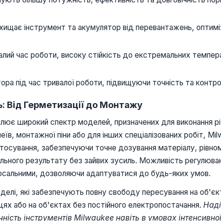
хищає інструмент та акумулятор від перевантажень, оптим
лий час роботи, високу стійкість до екстремальних темпер
а під час тривалої роботи, підвищуючи точність та контро
: Від Герметизації до Монтажу
лює широкий спектр моделей, призначених для виконання різ
леїв, монтажної піни або для інших спеціалізованих робіт, M
тосування, забезпечуючи точне дозування матеріалу, рівномі
льного результату без зайвих зусиль. Можливість регулюванн
ерсальними, дозволяючи адаптуватися до будь-яких умов.
делі, які забезпечують повну свободу пересування на об'єк
сцях або на об'єктах без постійного електропостачання.
Наді
ність інструментів Milwaukee навіть в умовах інтенсивно