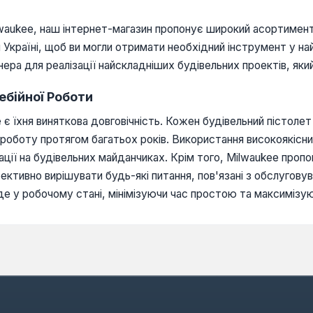
lwaukee, наш інтернет-магазин пропонує широкий асортиме
й Україні, щоб ви могли отримати необхідний інструмент у н
нера для реалізації найскладніших будівельних проектів, як
ебійної Роботи
є їхня виняткова довговічність. Кожен будівельний пістолет
у роботу протягом багатьох років. Використання високоякісн
тації на будівельних майданчиках. Крім того, Milwaukee про
ктивно вирішувати будь-які питання, пов'язані з обслугов
е у робочому стані, мінімізуючи час простою та максимізу