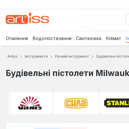
рейти до основного вмісту
Перейти до пошуку
Перейти до основної навігації
Опалення
Водопостачання
Сантехніка
Клімат
І
Artiss
Інструменти
Ручний інструмент
Будівельні пістол
Будівельні пістолети Milwau