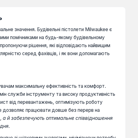
ь
альне значення. Будівельні пістолети Milwaukee є
нними помічниками на будь-якому будівельному
пропонуючи рішення, які відповідають найвищим
ярністю серед фахівців, і як вони допомагають
тувачам максимальну ефективність та комфорт.
мін служби інструменту та високу продуктивність
хист від перевантажень, оптимізують роботу
е дозволяє працювати довше без перерв на
ть, а й забезпечують оптимальне співвідношення
дня.
вняно зі щітковими аналогами, мінімізуючи потребу