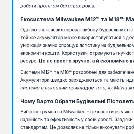
роботи протягом багатьох років.
Екосистема Milwaukee M12™ та M18™: Ма
Однією з ключових переваг вибору будівельних піс
той же акумулятор може використовуватися з десятк
уніфікація значно спрощує логістику на будівельн
економити кошти. Користувачі отримують гнучкіст
ресурс.
Це не просто зручно, а й економічно 
Системи M12™ та M18™ розроблені для забезпеченн
Акумулятори швидко заряджаються та мають індик
система є яскравим прикладом того, як Milwauke
Чому Варто Обрати Будівельні Пістолет
Вибір інструментів Milwaukee – це інвестиція у які
надійність та ефективність у своїй роботі. Завдяк
стандартам. Це дозволяє не тільки виконувати роб