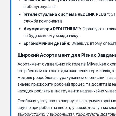
в обслуговуванні.
Інтелектуальна система REDLINK PLUS™:
За
служби компонентів.
Акумулятори REDLITHIUM™:
Гарантують трива
на будівельному майданчику.
Ергономічний дизайн:
Зменшує втому оператор
Широкий Асортимент для Різних Завдань
Асортимент будівельних пістолетів Milwaukee охоп
потрібен вам пістолет для нанесення герметиків, к
модель розроблена з урахуванням специфіки її зас
значно прискорити робочий процес та досягти ідеа
насадок роблять ці інструменти надзвичайно унів
Особливу увагу варто звернути на акумуляторні мо
зручно при роботі на висоті, у важкодоступних мі
використаних у виробництві, гарантують довговіч