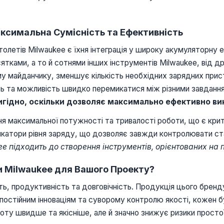
ксимальна Сумісність та Ефективність
толетів Milwaukee є їхня інтеграція у широку акумуляторну 
ами, а то й сотнями інших інструментів Milwaukee, від дри
ому майданчику, зменшує кількість необхідних зарядних прис
ь та можливість швидко перемикатися між різними завдання
вигідно, оскільки дозволяє максимально ефективно ви
я максимальної потужності та тривалості роботи, що є крит
атори рівня заряду, що дозволяє завжди контролювати ста
e підходить до створення інструментів, орієнтованих на
и Milwaukee для Вашого Проекту?
сть, продуктивність та довговічність. Продукція цього бренд
и постійним інноваціям та суворому контролю якості, кожен 
оту швидше та якісніше, але й значно знижує ризики просто