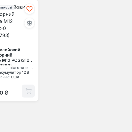
явності
 клейовий
орний
e M12 PCG/310C-
1783)
ання:
пістолети для герметиків
акумулятор 12 В
бник:
США
 ціна:
70 ₴