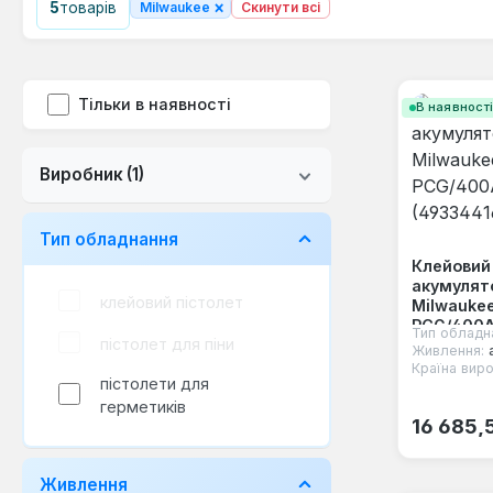
×
5
товарів
Milwaukee
Скинути всі
Тільки в наявності
В наявност
Виробник
(1)
Тип обладнання
Клейовий
акумулят
клейовий пістолет
Milwauke
PCG/400A
Тип обладн
пістолет для піни
(4933441
Живлення:
Країна виро
пістолети для
герметиків
Звичайна
16 685,
Живлення