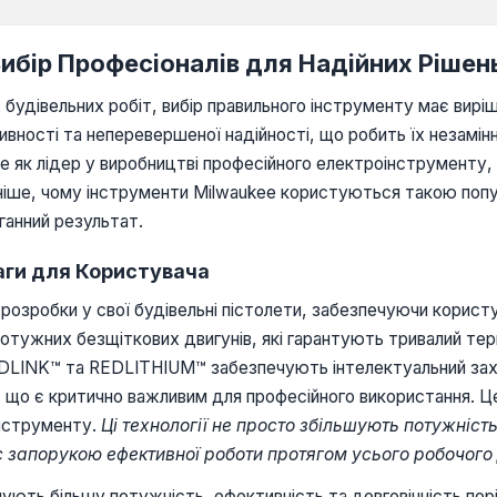
Вибір Професіоналів для Надійних Рішен
будівельних робіт, вибір правильного інструменту має виріш
тивності та неперевершеної надійності, що робить їх незамі
 як лідер у виробництві професійного електроінструменту, 
ніше, чому інструменти Milwaukee користуються такою попул
ганний результат.
ваги для Користувача
 розробки у свої будівельні пістолети, забезпечуючи корис
отужних безщіткових двигунів, які гарантують тривалий тер
REDLINK™ та REDLITHIUM™ забезпечують інтелектуальний за
 що є критично важливим для професійного використання. Ц
інструменту.
Ці технології не просто збільшують потужніс
 запорукою ефективної роботи протягом усього робочого 
ують більшу потужність, ефективність та довговічність порі