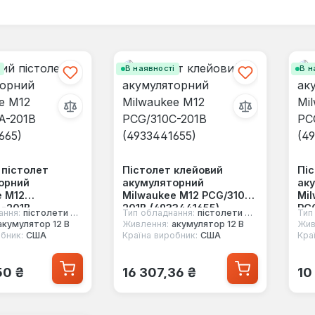
і
В наявності
В н
 пістолет
Пістолет клейовий
Піс
орний
акумуляторний
ак
e M12
Milwaukee M12 PCG/310C-
Mil
-201B
201B (4933441655)
PC
ання:
пістолети для герметиків
Тип обладнання:
пістолети для герметиків
Тип
665)
(49
акумулятор 12 В
Живлення:
акумулятор 12 В
Жив
бник:
США
Країна виробник:
США
Кра
 ціна:
Звичайна ціна:
Зв
50 ₴
16 307,36 ₴
10