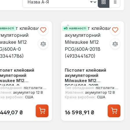
аявності
В наявності
толет клейовий
Пістолет клейовий
умуляторний
акумуляторний
waukee M12
Milwaukee M12
G/600A-0
PCG/600A-201B
 обладнання:
пістолети для герметиків
Тип обладнання:
пістолети для герметиків
33441786)
(4933441670)
лення:
акумулятор 12 В
Живлення:
акумулятор 12 В
їна виробник:
США
Країна виробник:
США
ичайна ціна:
Звичайна ціна:
 449,07 ₴
16 598,91 ₴