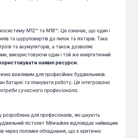
екосистему M12™ та M18™. Це означає, що один і
лів та шуруповертів до пилок та ліхтарів. Така
троїв та акумуляторів, а також дозволяє
ми, використовуючи один і той же енергетичний
користовувати наявні ресурси.
ично важливим для професійних будівельників.
н батареї та планувати роботу.
Ця інтегрована
 потреби сучасного професіонала.
у розроблена для професіоналів, які цінують
будівельний пістолет Milwaukee відповідає найвищим
їв через поломки обладнання, що є критично