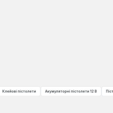
Клейові пістолети
Акумуляторні пістолети 12 В
Піс