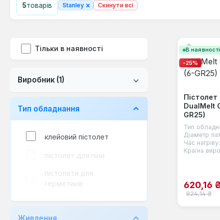
×
5
товарів
Stanley
Скинути всі
Тільки в наявності
В наявност
-25%
Виробник
(1)
Пістолет
DualMelt 
Тип обладнання
GR25)
Тип обладн
Діаметр па
клейовий пістолет
Час нагріву:
Країна виро
пістолет для піни
пістолети для
Ціна пр
герметиків
620,16 
Звичайна ці
824,14 ₴
Живлення