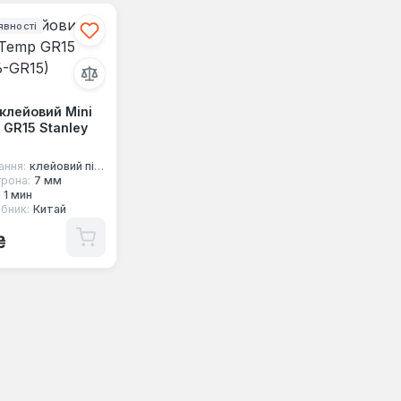
явності
клейовий Mini
GR15 Stanley
ання:
клейовий пістолет
трона:
7 мм
1 мин
бник:
Китай
 ціна:
₴