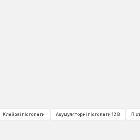
Клейові пістолети
Акумуляторні пістолети 12 В
Піс