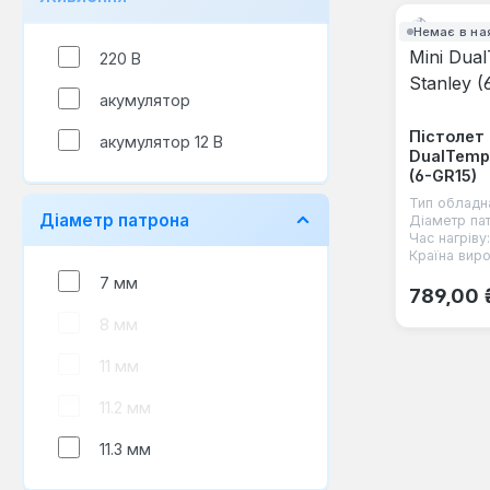
Немає в на
220 В
акумулятор
Пістолет 
акумулятор 12 В
DualTemp 
(6-GR15)
Тип обладн
Діаметр патрона
Діаметр па
Час нагріву:
Країна виро
7 мм
Звичайна
789,00 
8 мм
11 мм
11.2 мм
11.3 мм