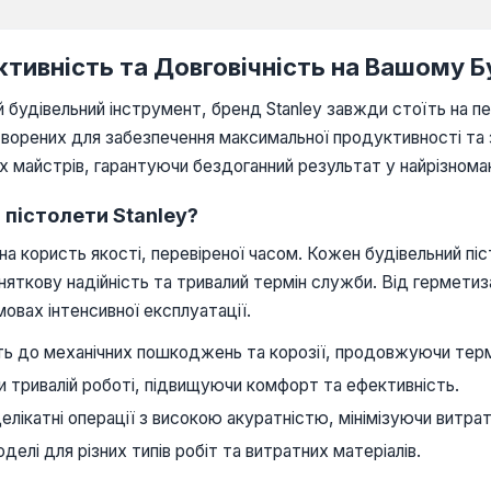
фективність та Довговічність на Вашому
будівельний інструмент, бренд Stanley завжди стоїть на пере
творених для забезпечення максимальної продуктивності та 
іх майстрів, гарантуючи бездоганний результат у найрізнома
 пістолети Stanley?
 на користь якості, перевіреної часом. Кожен будівельний 
няткову надійність та тривалий термін служби. Від гермети
овах інтенсивної експлуатації.
сть до механічних пошкоджень та корозії, продовжуючи тер
и тривалій роботі, підвищуючи комфорт та ефективність.
елікатні операції з високою акуратністю, мінімізуючи витрат
елі для різних типів робіт та витратних матеріалів.