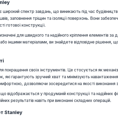
nley
є широкий спектр завдань, що виникають під час будівницт
 швів, заповнення тріщин та ізоляції поверхонь. Вони забезп
ті готової конструкції.
ризначені для швидкого та надійного кріплення елементів за 
або іншими матеріалами, ви знайдете відповідне рішення, що
ті
ля покращення своїх інструментів. Це стосується як механі
ок, які гарантують зручний хват та мінімізують навантаження
комфортною, дозволяючи зосередитися на якості виконання 
 що відображається у продуманій конструкції та надійних ф
йних результатів навіть при виконанні складних операцій.
т Stanley