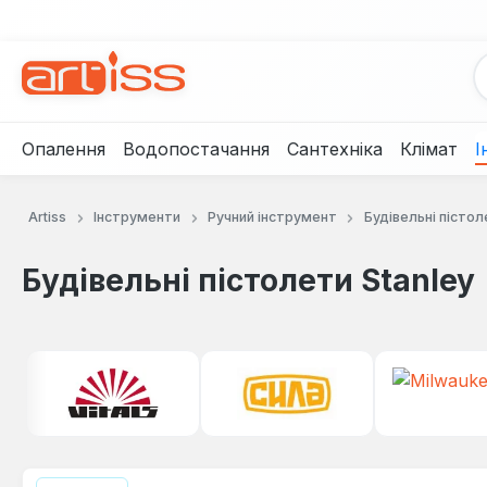
рейти до основного вмісту
Перейти до пошуку
Перейти до основної навігації
Опалення
Водопостачання
Сантехніка
Клімат
І
Artiss
Інструменти
Ручний інструмент
Будівельні пістол
Будівельні пістолети Stanley