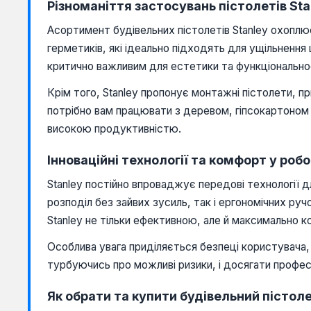
Різноманіття застосувань пістолетів Sta
Асортимент будівельних пістолетів Stanley охоплю
герметиків, які ідеально підходять для ущільнення
критично важливим для естетики та функціональнос
Крім того, Stanley пропонує монтажні пістолети, п
потрібно вам працювати з деревом, гіпсокартоном 
високою продуктивністю.
Інноваційні технології та комфорт у робо
Stanley постійно впроваджує передові технології д
розподіл без зайвих зусиль, так і ергономічних руч
Stanley не тільки ефективною, але й максимально 
Особлива увага приділяється безпеці користувача,
турбуючись про можливі ризики, і досягати професі
Як обрати та купити будівельний пістоле