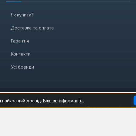
Як купити?
Доставка та оплата
Гарантія
Контакти
Усі бренди
и найкращий досвід.
Більше інформації...
нтехніка
Клімат
Інструменти
Садова техніка
Б
© 2009 - 2026 Інтернет-магазин енергозберігаючого обладнання ARTiss.