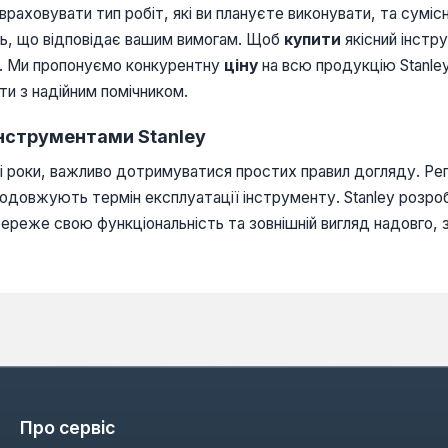
 враховувати тип робіт, які ви плануєте виконувати, та сумі
ль, що відповідає вашим вимогам. Щоб
купити
якісний інстр
н. Ми пропонуємо конкурентну
ціну
на всю продукцію Stanle
и з надійним помічником.
інструментами Stanley
і роки, важливо дотримуватися простих правил догляду. Регу
о подовжують термін експлуатації інструменту. Stanley розр
береже свою функціональність та зовнішній вигляд надовго
Про сервіс