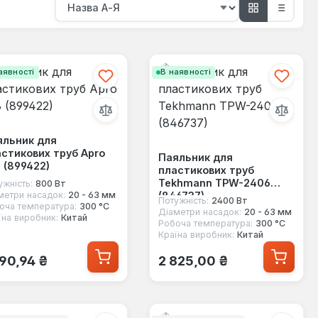
аявності
В наявності
яльник для
стикових труб Apro
Паяльник для
 (899422)
пластикових труб
Tekhmann TPW-2406
ужність:
800 Вт
(846737)
метри насадок:
20 - 63 мм
Потужність:
2400 Вт
оча температура:
300 °С
Діаметри насадок:
20 - 63 мм
їна виробник:
Китай
Робоча температура:
300 °С
Країна виробник:
Китай
ичайна ціна:
Звичайна ціна:
490,94 ₴
2 825,00 ₴