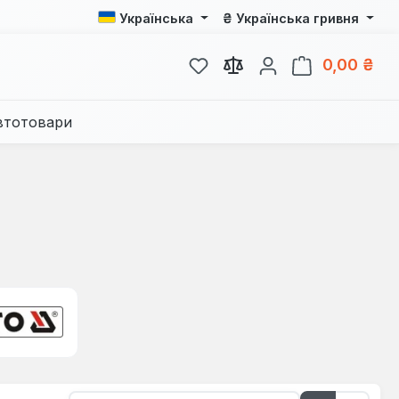
₴
Українська
Українська гривня
У вас є 0 у списку бажань
Кош
0,00 ₴
втотовари