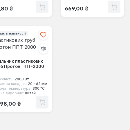
ичайна ціна:
Звичайна ціна:
,80 ₴
669,00 ₴
ає в наявності
яльник пластикових
уб Протон ППТ-2000
ужність:
2000 Вт
метри насадок:
20 - 63 мм
оча температура:
300 °С
їна виробник:
Китай
ичайна ціна:
098,00 ₴