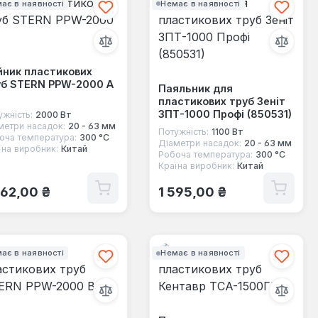
ає в наявності
Немає в наявності
йник пластикових
уб STERN PPW-2000 A
Паяльник для
пластикових труб Зеніт
ЗПТ-1000 Профі (850531)
ужність:
2000 Вт
метри насадок:
20 - 63 мм
Потужність:
1100 Вт
оча температура:
300 °С
Діаметри насадок:
20 - 63 мм
їна виробник:
Китай
Робоча температура:
300 °С
Країна виробник:
Китай
ичайна ціна:
Звичайна ціна:
062,00 ₴
1 595,00 ₴
ає в наявності
Немає в наявності