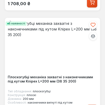
Звичайна ціна:
1 708,00 ₴
В наявності
Плоскогубці механіка захватні з наконечниками
під кутом Knipex L=200 мм (38 35 200)
Тип обладнання:
плоскогубці
Конструкція:
плоскі
Довжина:
200 мм
Особливості:
наконечники вигнуті під кутом