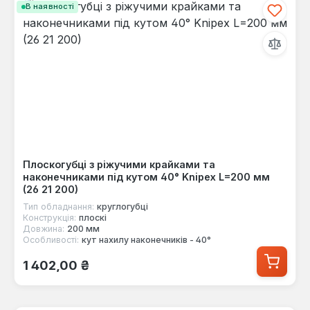
В наявності
Плоскогубці з ріжучими крайками та
наконечниками під кутом 40° Knipex L=200 мм
(26 21 200)
Тип обладнання:
круглогубці
Конструкція:
плоскі
Довжина:
200 мм
Особливості:
кут нахилу наконечників - 40°
Звичайна ціна:
1 402,00 ₴