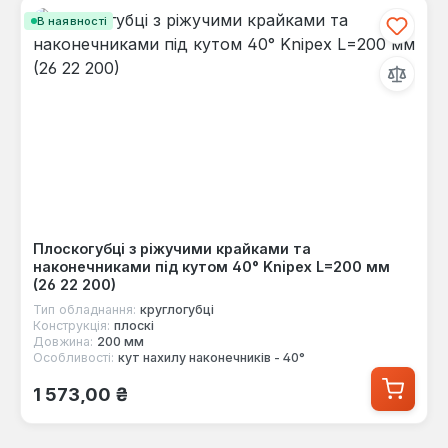
В наявності
Плоскогубці з ріжучими крайками та
наконечниками під кутом 40° Knipex L=200 мм
(26 22 200)
Тип обладнання:
круглогубці
Конструкція:
плоскі
Довжина:
200 мм
Особливості:
кут нахилу наконечників - 40°
Звичайна ціна:
1 573,00 ₴