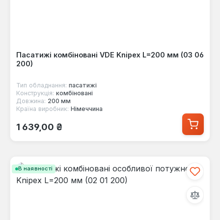
Пасатижі комбіновані VDE Knipex L=200 мм (03 06
200)
Тип обладнання:
пасатижі
Конструкція:
комбіновані
Довжина:
200 мм
Країна виробник:
Німеччина
Звичайна ціна:
1 639,00 ₴
В наявності