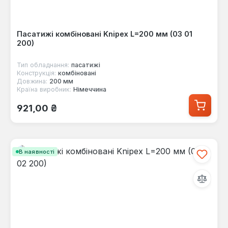
Пасатижі комбіновані Knipex L=200 мм (03 01
200)
Тип обладнання:
пасатижі
Конструкція:
комбіновані
Довжина:
200 мм
Країна виробник:
Німеччина
Звичайна ціна:
921,00 ₴
В наявності