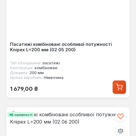
Пасатижі комбіновані особливої потужності
Knipex L=200 мм (02 05 200)
Тип обладнання:
пасатижі
Конструкція:
комбіновані
Довжина:
200 мм
Країна виробник:
Німеччина
Звичайна ціна:
1 679,00 ₴
В наявності