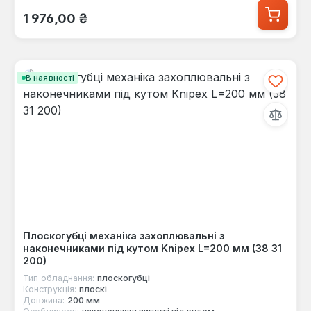
Звичайна ціна:
1 976,00 ₴
В наявності
Плоскогубці механіка захоплювальні з
наконечниками під кутом Knipex L=200 мм (38 31
200)
Тип обладнання:
плоскогубці
Конструкція:
плоскі
Довжина:
200 мм