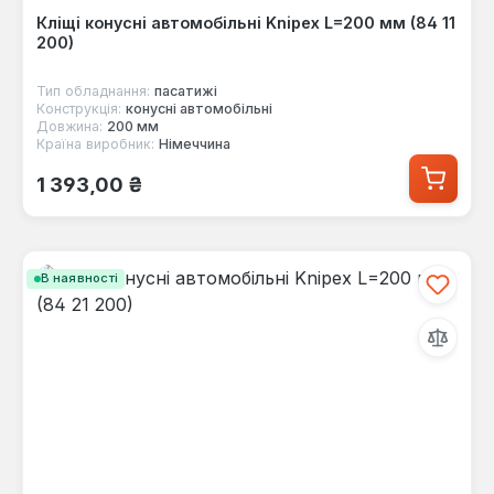
Кліщі конусні автомобільні Knipex L=200 мм (84 11
200)
Тип обладнання:
пасатижі
Конструкція:
конусні автомобільні
Довжина:
200 мм
Країна виробник:
Німеччина
Звичайна ціна:
1 393,00 ₴
В наявності