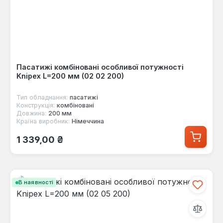
Пасатижі комбіновані особливої потужності
Knipex L=200 мм (02 02 200)
Тип обладнання:
пасатижі
Конструкція:
комбіновані
Довжина:
200 мм
Країна виробник:
Німеччина
Звичайна ціна:
1 339,00 ₴
В наявності