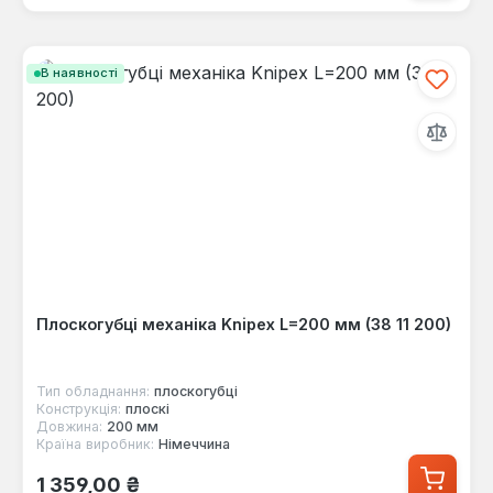
В наявності
Плоскогубці механіка Knipex L=200 мм (38 11 200)
Тип обладнання:
плоскогубці
Конструкція:
плоскі
Довжина:
200 мм
Країна виробник:
Німеччина
Звичайна ціна:
1 359,00 ₴