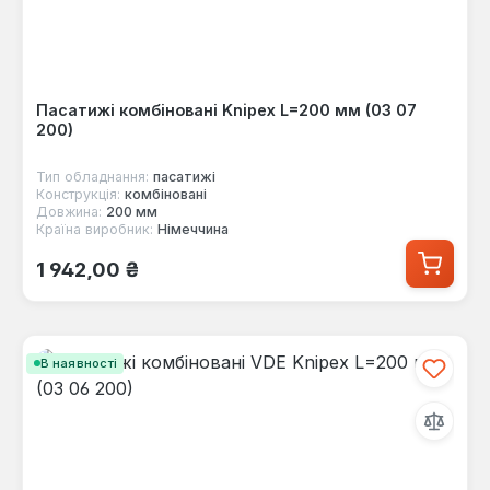
Пасатижі комбіновані Knipex L=200 мм (03 07
200)
Тип обладнання:
пасатижі
Конструкція:
комбіновані
Довжина:
200 мм
Країна виробник:
Німеччина
Звичайна ціна:
1 942,00 ₴
В наявності