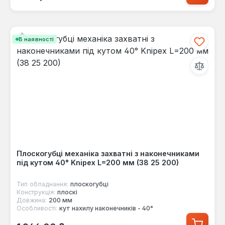
В наявності
Плоскогубці механіка захватні з наконечниками
під кутом 40° Knipex L=200 мм (38 25 200)
Тип обладнання:
плоскогубці
Конструкція:
плоскі
Довжина:
200 мм
Особливості:
кут нахилу наконечників - 40°
Звичайна ціна: