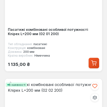
Пасатижі комбіновані особливої потужності
Knipex L=200 мм (02 01 200)
Тип обладнання:
пасатижі
Конструкція:
комбіновані
Довжина:
200 мм
Країна виробник:
Німеччина
Звичайна ціна:
1 135,00 ₴
В наявності