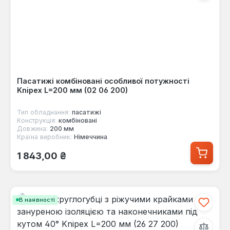
Пасатижі комбіновані особливої потужності
Knipex L=200 мм (02 06 200)
Тип обладнання:
пасатижі
Конструкція:
комбіновані
Довжина:
200 мм
Країна виробник:
Німеччина
Звичайна ціна:
1 843,00 ₴
В наявності