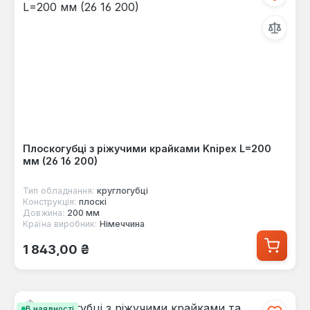
Плоскогубці з ріжучими крайками Knipex L=200
мм (26 16 200)
Тип обладнання:
круглогубці
Конструкція:
плоскі
Довжина:
200 мм
Країна виробник:
Німеччина
Звичайна ціна:
1 843,00 ₴
В наявності