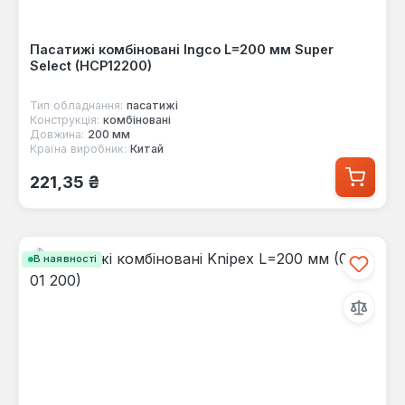
Пасатижі комбіновані Ingco L=200 мм Super
Select (HCP12200)
Тип обладнання:
пасатижі
Конструкція:
комбіновані
Довжина:
200 мм
Країна виробник:
Китай
Звичайна ціна:
221,35 ₴
В наявності