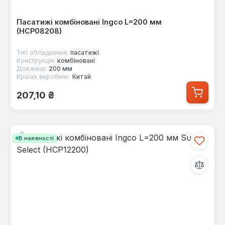
Пасатижі комбіновані Ingco L=200 мм
(HCP08208)
Тип обладнання:
пасатижі
Конструкція:
комбіновані
Довжина:
200 мм
Країна виробник:
Китай
Звичайна ціна:
207,10 ₴
В наявності