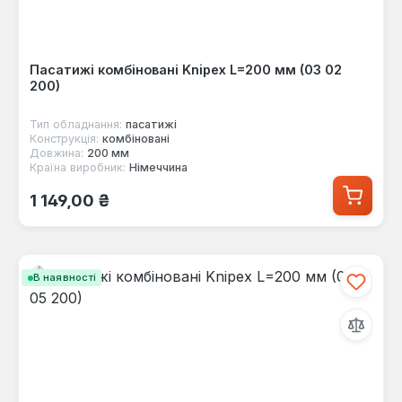
Пасатижі комбіновані Knipex L=200 мм (03 02
200)
Тип обладнання:
пасатижі
Конструкція:
комбіновані
Довжина:
200 мм
Країна виробник:
Німеччина
Звичайна ціна:
1 149,00 ₴
В наявності