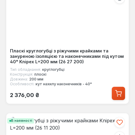
Пласкі круглогубці з ріжучими крайками та
зануреною ізоляцією та наконечниками під кутом
40° Knipex L=200 мм (26 27 200)
Тип обладнання:
круглогубці
Конструкція:
плоскі
Довжина:
200 мм
Особливості:
кут нахилу наконечників - 40°
Звичайна ціна:
2 376,00 ₴
В наявності