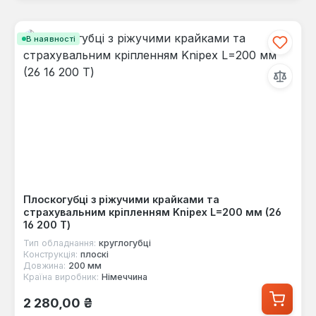
В наявності
Плоскогубці з ріжучими крайками та
страхувальним кріпленням Knipex L=200 мм (26
16 200 Т)
Тип обладнання:
круглогубці
Конструкція:
плоскі
Довжина:
200 мм
Країна виробник:
Німеччина
Звичайна ціна:
2 280,00 ₴