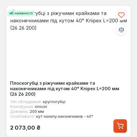
В наявності
Плоскогубці з ріжучими крайками та
наконечниками під кутом 40° Knipex L=200 мм
(26 26 200)
Тип обладнання:
круглогубці
Конструкція:
плоскі
Довжина:
200 мм
Особливості:
кут нахилу наконечників - 40°
Звичайна ціна:
2 073,00 ₴