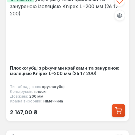
Плоскогубці з ріжучими крайками та зануреною
ізоляцією Knipex L=200 мм (26 17 200)
Тип обладнання:
круглогубці
Конструкція:
плоскі
Довжина:
200 мм
Країна виробник:
Німеччина
Звичайна ціна:
2 167,00 ₴