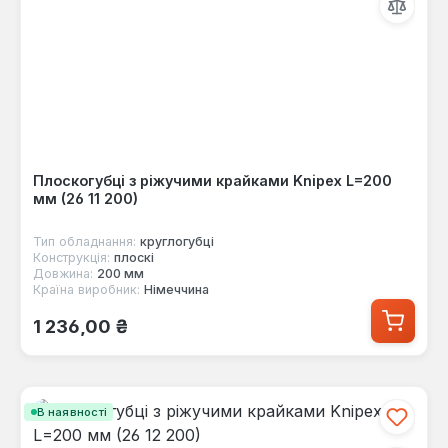
Плоскогубці з ріжучими крайками Knipex L=200
мм (26 11 200)
Тип обладнання:
круглогубці
Конструкція:
плоскі
Довжина:
200 мм
Країна виробник:
Німеччина
Звичайна ціна:
1 236,00 ₴
В наявності