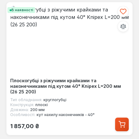
В наявності
Плоскогубці з ріжучими крайками та
наконечниками під кутом 40° Knipex L=200 мм
(26 25 200)
Тип обладнання:
круглогубці
Конструкція:
плоскі
Довжина:
200 мм
Особливості:
кут нахилу наконечників - 40°
Звичайна ціна:
1 857,00 ₴