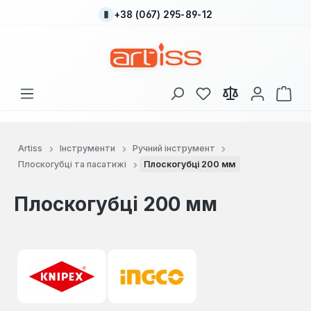
+38 (067) 295-89-12
Перейти до основного вмісту
У вас є 0 у списку
Кош
Artiss
Інструменти
Ручний інструмент
Плоскогубці та пасатижі
Плоскогубці 200 мм
Плоскогубці 200 мм