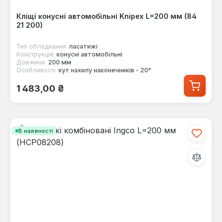
Кліщі конусні автомобільні Knipex L=200 мм (84
21 200)
Тип обладнання:
пасатижі
Конструкція:
конусні автомобільні
Довжина:
200 мм
Особливості:
кут нахилу наконечників - 20°
Звичайна ціна:
1 483,00 ₴
В наявності