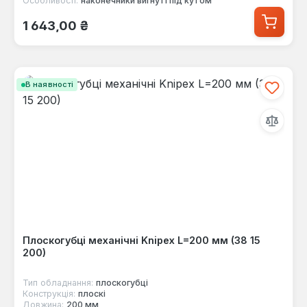
Особливості:
наконечники вигнуті під кутом
Звичайна ціна:
1 643,00 ₴
В наявності
Плоскогубці механічні Knipex L=200 мм (38 15
200)
Тип обладнання:
плоскогубці
Конструкція:
плоскі
Довжина:
200 мм