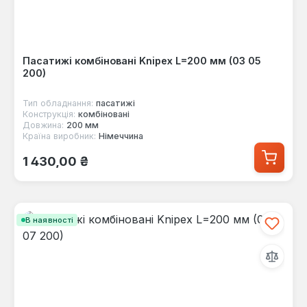
Пасатижі комбіновані Knipex L=200 мм (03 05
200)
Тип обладнання:
пасатижі
Конструкція:
комбіновані
Довжина:
200 мм
Країна виробник:
Німеччина
Звичайна ціна:
1 430,00 ₴
В наявності