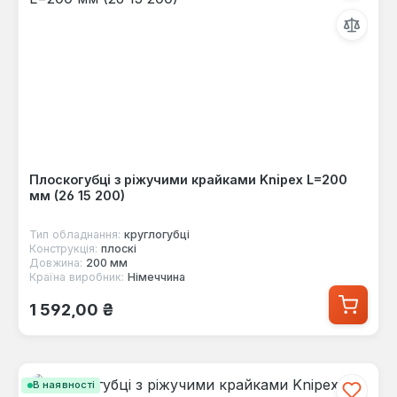
Плоскогубці з ріжучими крайками Knipex L=200
мм (26 15 200)
Тип обладнання:
круглогубці
Конструкція:
плоскі
Довжина:
200 мм
Країна виробник:
Німеччина
Звичайна ціна:
1 592,00 ₴
В наявності