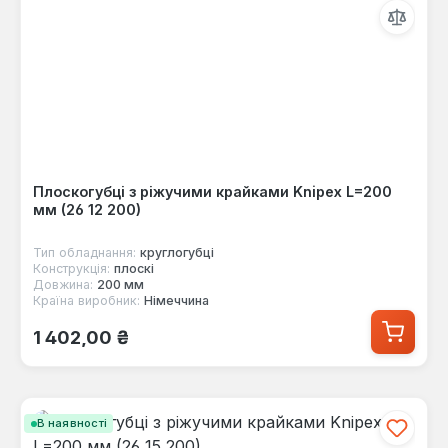
Плоскогубці з ріжучими крайками Knipex L=200
мм (26 12 200)
Тип обладнання:
круглогубці
Конструкція:
плоскі
Довжина:
200 мм
Країна виробник:
Німеччина
Звичайна ціна:
1 402,00 ₴
В наявності