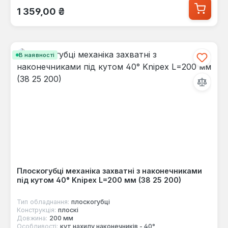
Звичайна ціна:
1 359,00 ₴
В наявності
Плоскогубці механіка захватні з наконечниками
під кутом 40° Knipex L=200 мм (38 25 200)
Тип обладнання:
плоскогубці
Конструкція:
плоскі
Довжина:
200 мм
Особливості:
кут нахилу наконечників - 40°