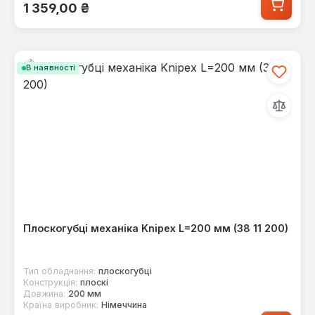
Звичайна ціна:
1 359,00 ₴
В наявності
Плоскогубці механіка Knipex L=200 мм (38 11 200)
Тип обладнання:
плоскогубці
Конструкція:
плоскі
Довжина:
200 мм
Країна виробник:
Німеччина