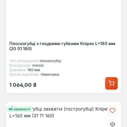
Плоскогубці з гладкими губками Knipex L=180 мм
(20 01 180)
Тип обладнання:
плоскогубці
Конструкція:
плоскі
Довжина:
180 мм
Країна виробник:
Німеччина
Звичайна ціна:
1 064,00 ₴
В наявності