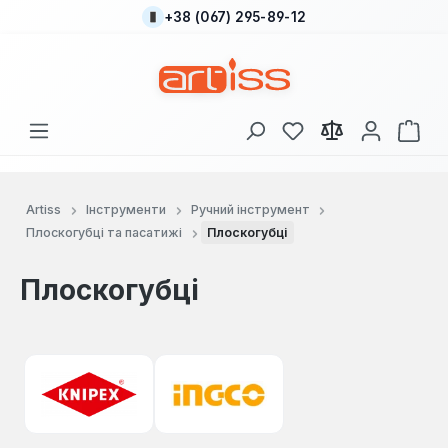
+38 (067) 295-89-12
Перейти до основного вмісту
У вас є 0 у списку
Кош
Artiss
Інструменти
Ручний інструмент
Плоскогубці та пасатижі
Плоскогубці
Плоскогубці