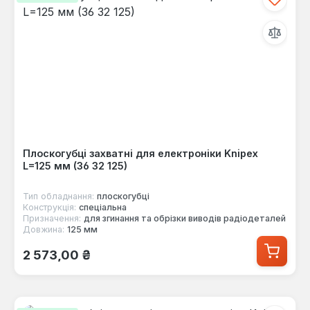
Плоскогубці захватні для електроніки Knipex
L=125 мм (36 32 125)
Тип обладнання:
плоскогубці
Конструкція:
спеціальна
Призначення:
для згинання та обрізки виводів радіодеталей
Довжина:
125 мм
Звичайна ціна:
2 573,00 ₴