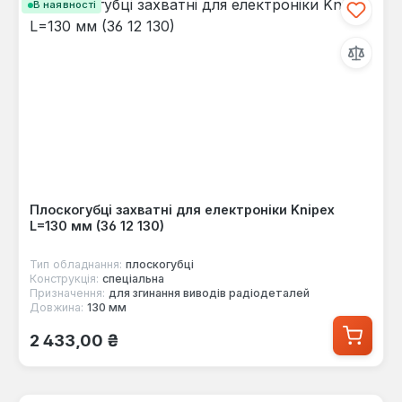
В наявності
Плоскогубці захватні для електроніки Knipex
L=130 мм (36 12 130)
Тип обладнання:
плоскогубці
Конструкція:
спеціальна
Призначення:
для згинання виводів радіодеталей
Довжина:
130 мм
Звичайна ціна:
2 433,00 ₴