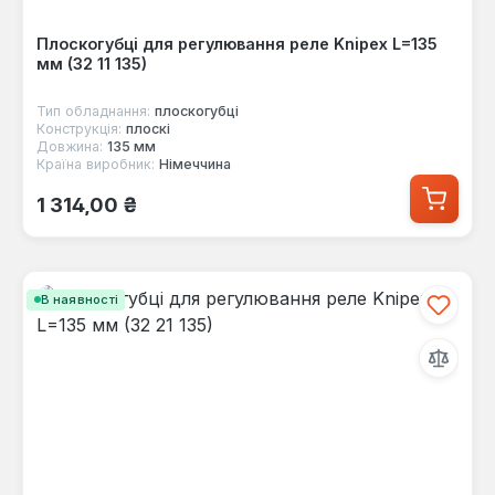
Плоскогубці для регулювання реле Knipex L=135
мм (32 11 135)
Тип обладнання:
плоскогубці
Конструкція:
плоскі
Довжина:
135 мм
Країна виробник:
Німеччина
Звичайна ціна:
1 314,00 ₴
В наявності