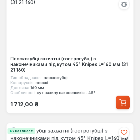
Плоскогубці захватні (гострогубці) з
наконечниками під кутом 45° Knipex L=160 мм (31
21 160)
Тип обладнання:
плоскогубці
Конструкція:
плоскі
Довжина:
160 мм
Особливості:
кут нахилу наконечників - 45°
Звичайна ціна:
1 712,00 ₴
В наявності