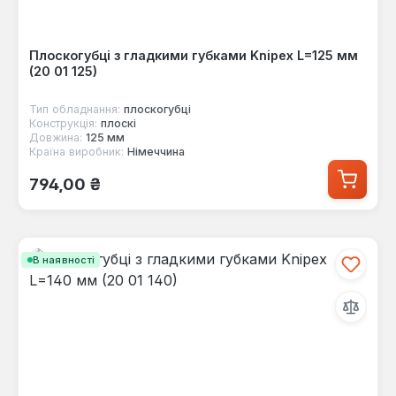
Плоскогубці з гладкими губками Knipex L=125 мм
(20 01 125)
Тип обладнання:
плоскогубці
Конструкція:
плоскі
Довжина:
125 мм
Країна виробник:
Німеччина
Звичайна ціна:
794,00 ₴
В наявності