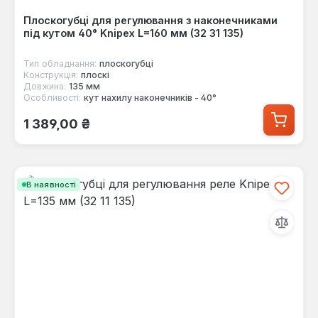
Плоскогубці для регулювання з наконечниками
під кутом 40° Knipex L=160 мм (32 31 135)
Тип обладнання:
плоскогубці
Конструкція:
плоскі
Довжина:
135 мм
Особливості:
кут нахилу наконечників - 40°
Звичайна ціна:
1 389,00 ₴
В наявності