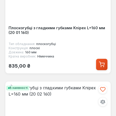
Плоскогубці з гладкими губками Knipex L=160 мм
(20 01 160)
Тип обладнання:
плоскогубці
Конструкція:
плоскі
Довжина:
160 мм
Країна виробник:
Німеччина
Звичайна ціна:
835,00 ₴
В наявності