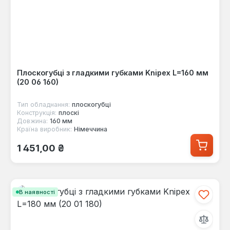
Плоскогубці з гладкими губками Knipex L=160 мм
(20 06 160)
Тип обладнання:
плоскогубці
Конструкція:
плоскі
Довжина:
160 мм
Країна виробник:
Німеччина
Звичайна ціна:
1 451,00 ₴
В наявності