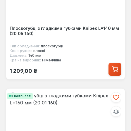
Плоскогубці з гладкими губками Knipex L=140 мм
(20 05 140)
Тип обладнання:
плоскогубці
Конструкція:
плоскі
Довжина:
140 мм
Країна виробник:
Німеччина
Звичайна ціна:
1 209,00 ₴
В наявності