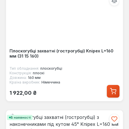
Плоскогубці захватні (гострогубці) Knipex L=160
мм (31 15 160)
Тип обладнання:
плоскогубці
Конструкція:
плоскі
Довжина:
160 мм
Країна виробник:
Німеччина
Звичайна ціна:
1 922,00 ₴
В наявності