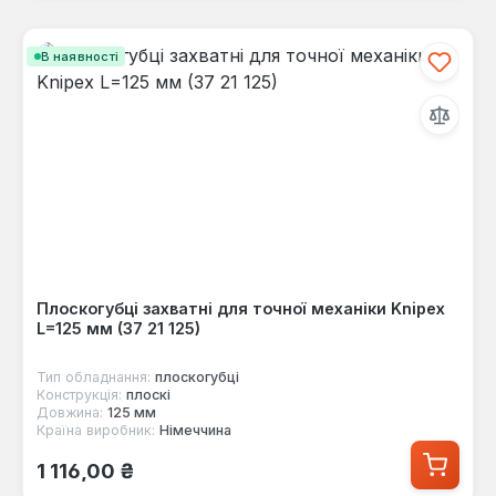
В наявності
Плоскогубці захватні для точної механіки Knipex
L=125 мм (37 21 125)
Тип обладнання:
плоскогубці
Конструкція:
плоскі
Довжина:
125 мм
Країна виробник:
Німеччина
Звичайна ціна:
1 116,00 ₴