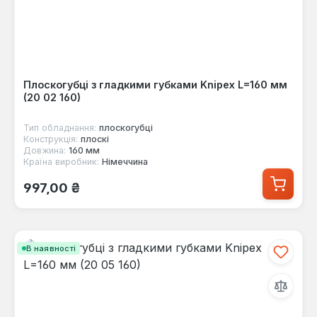
Плоскогубці з гладкими губками Knipex L=160 мм
(20 02 160)
Тип обладнання:
плоскогубці
Конструкція:
плоскі
Довжина:
160 мм
Країна виробник:
Німеччина
Звичайна ціна:
997,00 ₴
В наявності