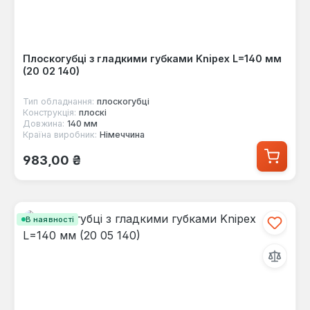
Плоскогубці з гладкими губками Knipex L=140 мм
(20 02 140)
Тип обладнання:
плоскогубці
Конструкція:
плоскі
Довжина:
140 мм
Країна виробник:
Німеччина
Звичайна ціна:
983,00 ₴
В наявності