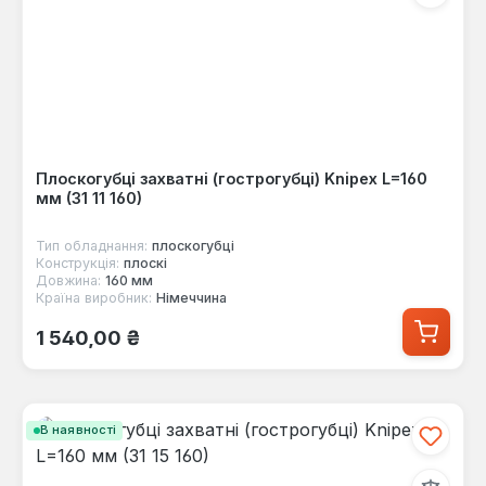
Плоскогубці захватні (гострогубці) Knipex L=160
мм (31 11 160)
Тип обладнання:
плоскогубці
Конструкція:
плоскі
Довжина:
160 мм
Країна виробник:
Німеччина
Звичайна ціна:
1 540,00 ₴
В наявності