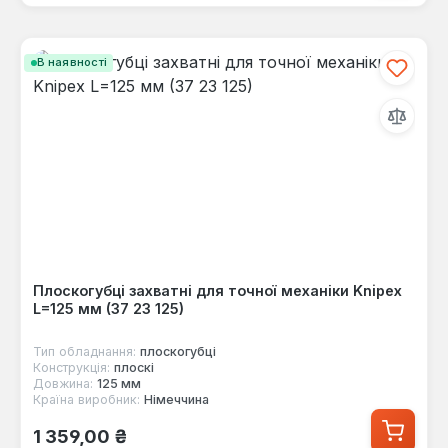
В наявності
Плоскогубці захватні для точної механіки Knipex
L=125 мм (37 23 125)
Тип обладнання:
плоскогубці
Конструкція:
плоскі
Довжина:
125 мм
Країна виробник:
Німеччина
Звичайна ціна:
1 359,00 ₴