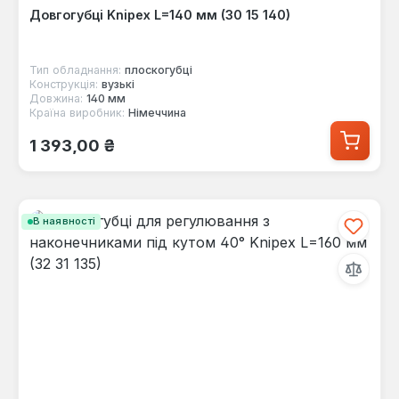
Довгогубці Knipex L=140 мм (30 15 140)
Тип обладнання:
плоскогубці
Конструкція:
вузькі
Довжина:
140 мм
Країна виробник:
Німеччина
Звичайна ціна:
1 393,00 ₴
В наявності