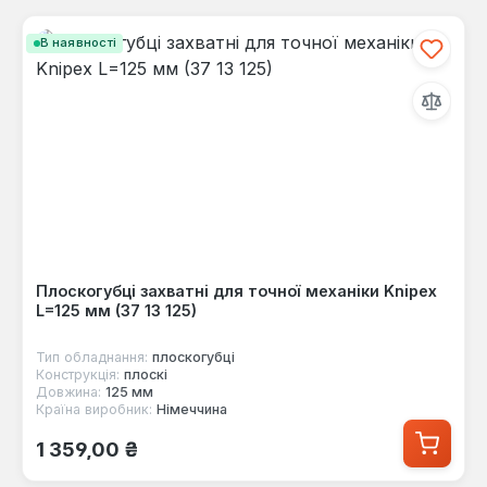
В наявності
Плоскогубці захватні для точної механіки Knipex
L=125 мм (37 13 125)
Тип обладнання:
плоскогубці
Конструкція:
плоскі
Довжина:
125 мм
Країна виробник:
Німеччина
Звичайна ціна:
1 359,00 ₴