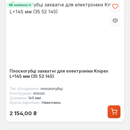
В наявності
Плоскогубці захватні для електроніки Knipex
L=145 мм (35 52 145)
Тип обладнання:
плоскогубці
Конструкція:
плоскі
Довжина:
145 мм
Країна виробник:
Німеччина
Звичайна ціна:
2 154,00 ₴