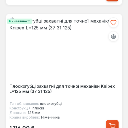
В наявності
Плоскогубці захватні для точної механіки Knipex
L=125 мм (37 31 125)
Тип обладнання:
плоскогубці
Конструкція:
плоскі
Довжина:
125 мм
Країна виробник:
Німеччина
Звичайна ціна:
1 116,00 ₴