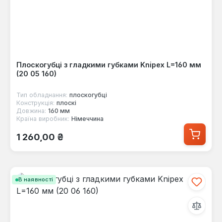
Плоскогубці з гладкими губками Knipex L=160 мм
(20 05 160)
Тип обладнання:
плоскогубці
Конструкція:
плоскі
Довжина:
160 мм
Країна виробник:
Німеччина
Звичайна ціна:
1 260,00 ₴
В наявності