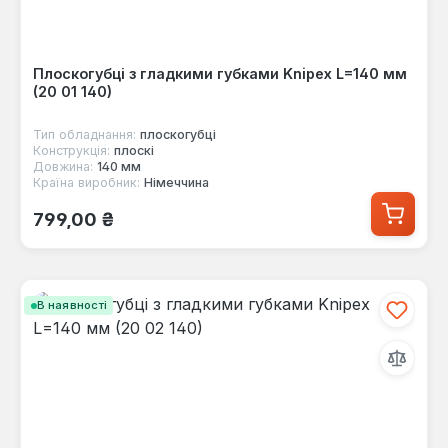
Плоскогубці з гладкими губками Knipex L=140 мм
(20 01 140)
Тип обладнання:
плоскогубці
Конструкція:
плоскі
Довжина:
140 мм
Країна виробник:
Німеччина
Звичайна ціна:
799,00 ₴
В наявності