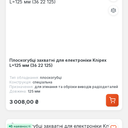
Плоскогубці захватні для електроніки Knipex
L=125 мм (36 22 125)
Тип обладнання:
плоскогубці
Конструкція:
спеціальна
Призначення:
для згинання та обрізки виводів радіодеталей
Довжина:
125 мм
Звичайна ціна:
3 008,00 ₴
В наявності