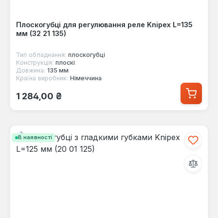
Плоскогубці для регулювання реле Knipex L=135
мм (32 21 135)
Тип обладнання:
плоскогубці
Конструкція:
плоскі
Довжина:
135 мм
Країна виробник:
Німеччина
Звичайна ціна:
1 284,00 ₴
В наявності