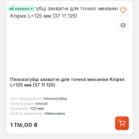
В наявності
Плоскогубці захватні для точної механіки Knipex
L=125 мм (37 11 125)
Тип обладнання:
плоскогубці
Конструкція:
плоскі
Довжина:
125 мм
Країна виробник:
Німеччина
Звичайна ціна:
1 116,00 ₴