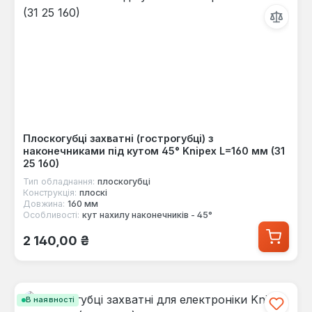
Плоскогубці захватні (гострогубці) з
наконечниками під кутом 45° Knipex L=160 мм (31
25 160)
Тип обладнання:
плоскогубці
Конструкція:
плоскі
Довжина:
160 мм
Особливості:
кут нахилу наконечників - 45°
Звичайна ціна:
2 140,00 ₴
В наявності