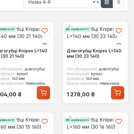
аявності
В наявності
гогубці Knipex L=140
Довгогубці Knipex L=140
(30 21 140)
мм (30 23 140)
 обладнання:
довгогубці
Тип обладнання:
довгогубці
струкція:
вузькі
Конструкція:
вузькі
жина:
140 мм
Довжина:
140 мм
їна виробник:
Німеччина
Країна виробник:
Німеччина
ичайна ціна:
Звичайна ціна:
004,00 ₴
1 278,00 ₴
аявності
В наявності