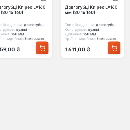
гогубці Knipex L=160
Довгогубці Knipex L=160
(30 15 160)
мм (30 16 160)
 обладнання:
довгогубці
Тип обладнання:
довгогубці
струкція:
вузькі
Конструкція:
вузькі
жина:
160 мм
Довжина:
160 мм
їна виробник:
Німеччина
Країна виробник:
Німеччина
ичайна ціна:
Звичайна ціна:
459,00 ₴
1 611,00 ₴