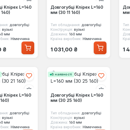
і Knipex L=140
Довгогубці Knipex L=160
Дов
 140)
мм (30 11 160)
мм 
ання:
довгогубці
Тип обладнання:
довгогубці
Тип
:
вузькі
Конструкція:
вузькі
Кон
40 мм
Довжина:
160 мм
Дов
бник:
Німеччина
Країна виробник:
Німеччина
Кра
 ціна:
Звичайна ціна:
Зв
0 ₴
1 031,00 ₴
1 
і
В наявності
і Knipex L=160
Довгогубці Knipex L=160
 160)
мм (30 25 160)
ання:
довгогубці
Тип обладнання:
довгогубці
:
вузькі
Конструкція:
вузькі
60 мм
Довжина:
160 мм
бник:
Німеччина
Країна виробник:
Німеччина