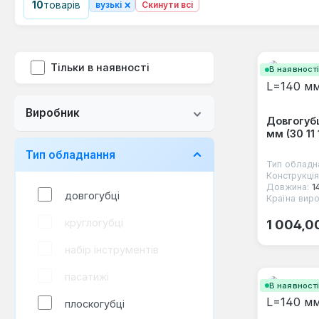
×
10
товарів
вузькі
Скинути всі
Тільки в наявності
В наявност
Виробник
Довгогубц
мм (30 11 
Тип обладнання
Тип обладн
Конструкція
Довжина:
1
довгогубці
Країна виро
Звичайна
круглогубці
1 004,0
набір інструментів
пасатижі
В наявност
плоскогубці