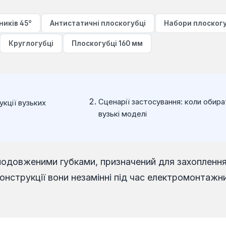
ників 45°
Антистатичні плоскогубці
Набори плоскогу
Круглогубці
Плоскогубці 160 мм
Сценарії застосування: коли обира
кції вузьких
вузькі моделі
подовженими губками, призначений для захоплення, 
нструкції вони незамінні під час електромонтажни