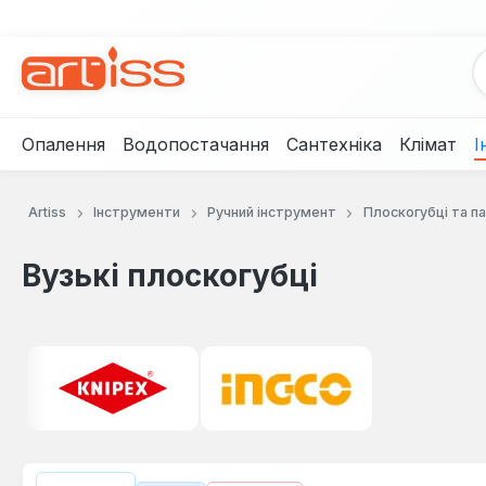
рейти до основного вмісту
Перейти до пошуку
Перейти до основної навігації
Опалення
Водопостачання
Сантехніка
Клімат
І
Artiss
Інструменти
Ручний інструмент
Плоскогубці та п
Вузькі плоскогубці