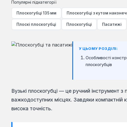
Популярні підкатегорії
Плоскогубці 135 мм
Плоскогубці з кутом наконеч
Плоскі плоскогубці
Плоскогубці
Пасатижі
У ЦЬОМУ РОЗДІЛІ:
Особливості констру
плоскогубців
Вузькі плоскогубці — це ручний інструмент з 
важкодоступних місцях. Завдяки компактній ко
висока точність.