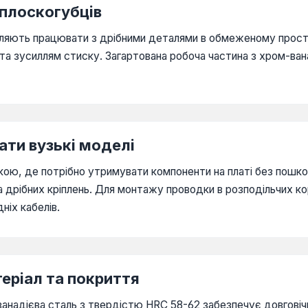
 плоскогубців
оляють працювати з дрібними деталями в обмеженому прост
а зусиллям стиску. Загартована робоча частина з хром-вана
ати вузькі моделі
ікою, де потрібно утримувати компоненти на платі без пошко
а дрібних кріплень. Для монтажу проводки в розподільчих к
ніх кабелів.
теріал та покриття
м-ванадієва сталь з твердістю HRC 58-62 забезпечує довгові