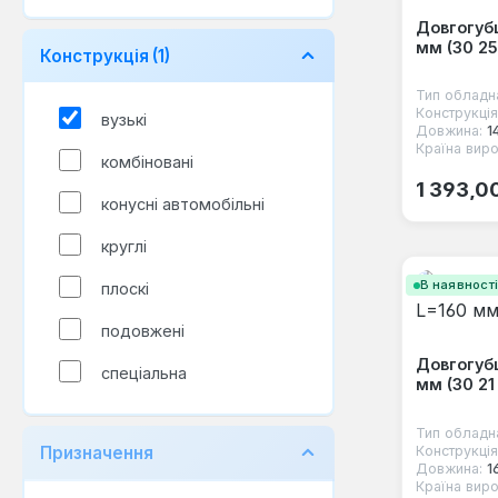
Довгогубц
мм (30 25
Конструкція
(1)
Тип обладн
Конструкція
вузькі
Довжина:
1
Країна виро
комбіновані
Звичайна
1 393,0
конусні автомобільні
круглі
В наявност
плоскі
подовжені
Довгогубц
спеціальна
мм (30 21
Тип обладн
Конструкція
Призначення
Довжина:
1
Країна виро