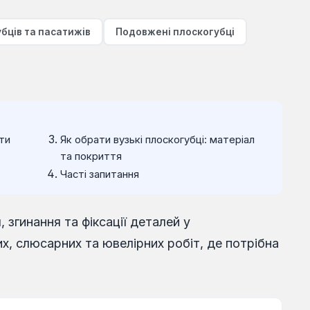
бців та пасатижів
Подовжені плоскогубці
ти
Як обрати вузькі плоскогубці: матеріал
та покриття
Часті запитання
згинання та фіксації деталей у
х, слюсарних та ювелірних робіт, де потрібна