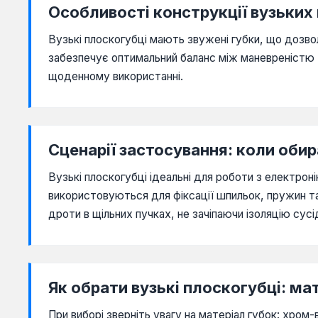
Особливості конструкції вузьких
Вузькі плоскогубці мають звужені губки, що дозв
забезпечує оптимальний баланс між маневреністю т
щоденному використанні.
Сценарії застосування: коли обир
Вузькі плоскогубці ідеальні для роботи з електрон
використовуються для фіксації шпильок, пружин т
дроти в щільних пучках, не зачіпаючи ізоляцію сусід
Як обрати вузькі плоскогубці: ма
При виборі зверніть увагу на матеріал губок: хро