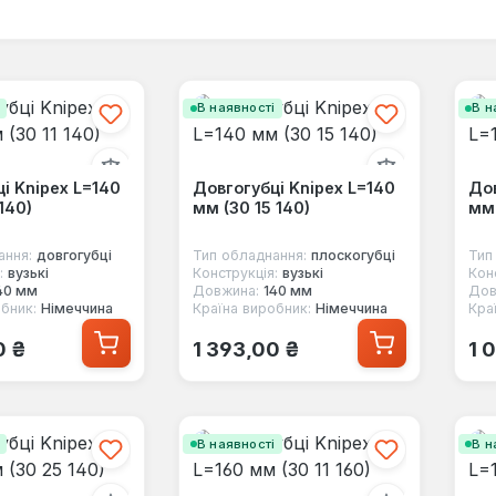
і
В наявності
В н
і Knipex L=140
Довгогубці Knipex L=140
Дов
140)
мм (30 15 140)
мм 
ання:
довгогубці
Тип обладнання:
плоскогубці
Тип
:
вузькі
Конструкція:
вузькі
Кон
40 мм
Довжина:
140 мм
Дов
бник:
Німеччина
Країна виробник:
Німеччина
Кра
 ціна:
Звичайна ціна:
Зв
0 ₴
1 393,00 ₴
1 
і
В наявності
В н