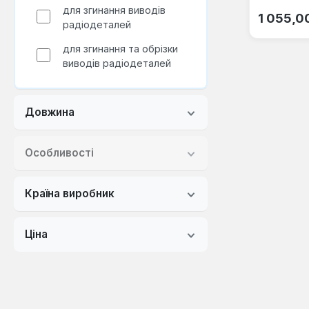
для згинання виводів
Звичайна
1 055,0
радіодеталей
для згинання та обрізки
виводів радіодеталей
Довжина
Особливості
Країна виробник
Ціна