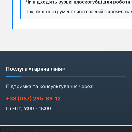
Чи підходять вузькі плоскогубці для робот
Так, якщо інструмент виготовлений з хром-ванад
Послуга «гаряча лінія»
Підтримка та консультування через:
+38 (067) 295‑89‑12
Пн-Пт, 9:00 - 18:00
Або через нашу
контактну форму
.