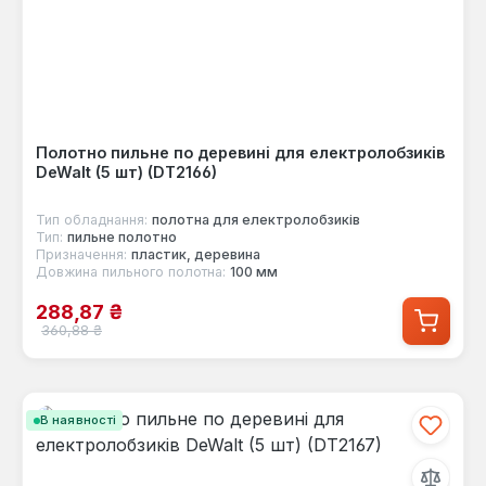
Полотно пильне по деревині для електролобзиків
DeWalt (5 шт) (DT2166)
Тип обладнання:
полотна для електролобзиків
Тип:
пильне полотно
Призначення:
пластик, деревина
Довжина пильного полотна:
100 мм
Ціна продажу:
288,87 ₴
Звичайна ціна:
360,88 ₴
В наявності