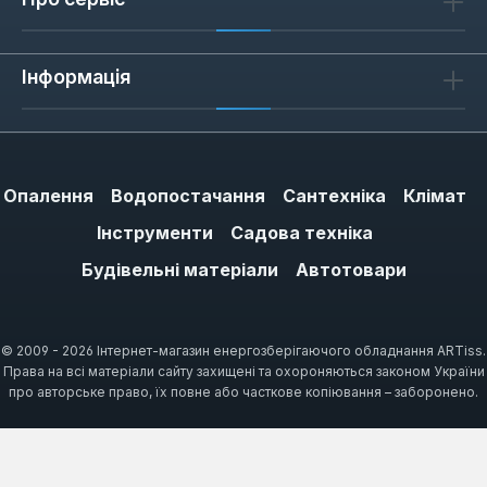
вимагають високої точності.
Високоякісна сталь та біметалеві
сплави
для максимальної міцності та
Інформація
гнучкості.
Оптимізована геометрія зубців
для
чистого, швидкого та ефективного різу.
Підвищена стійкість до перегріву
та
Опалення
Водопостачання
Сантехніка
Клімат
деформації під інтенсивним
Інструменти
Садова техніка
навантаженням.
Будівельні матеріали
Автотовари
Спеціальне покриття
для зменшення
тертя та подовження терміну служби
полотна.
© 2009 - 2026 Інтернет-магазин енергозберігаючого обладнання ARTiss.
Права на всі матеріали сайту захищені та охороняються законом України
Широкий Спектр Застосування та
про авторське право, їх повне або часткове копіювання – заборонено.
Сумісність
Асортимент полотен DeWalt охоплює
широкий спектр завдань, від швидкого