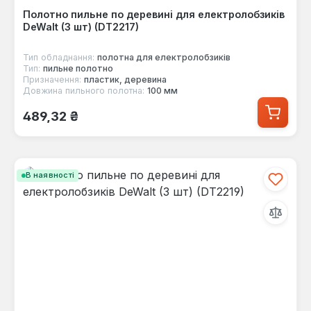
Полотно пильне по деревині для електролобзиків
DeWalt (3 шт) (DT2217)
Тип обладнання:
полотна для електролобзиків
Тип:
пильне полотно
Призначення:
пластик, деревина
Довжина пильного полотна:
100 мм
Звичайна ціна:
489,32 ₴
В наявності