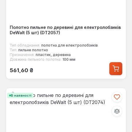
Полотно пильне по деревині для електролобзиків
DeWalt (5 шт) (DT2057)
Тип обладнання:
полотна для електролобзиків
Тип:
пильне полотно
Призначення:
пластик, деревина
Довжина пильного полотна:
100 мм
Звичайна ціна:
561,60 ₴
В наявності