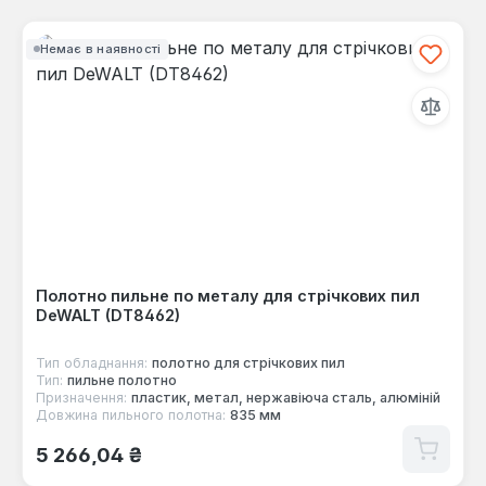
Немає в наявності
Полотно пильне по металу для стрічкових пил
DeWALT (DT8462)
Тип обладнання:
полотно для стрічкових пил
Тип:
пильне полотно
Призначення:
пластик, метал, нержавіюча сталь, алюміній
Довжина пильного полотна:
835 мм
Звичайна ціна:
5 266,04 ₴