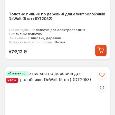
Полотно пильне по деревині для електролобзиків
DeWalt (5 шт) (DT2052)
Тип обладнання:
полотна для електролобзиків
Тип:
пильне полотно
Призначення:
пластик, деревина
Довжина пильного полотна:
116 мм
Звичайна ціна:
679,12 ₴
В наявності
-20%