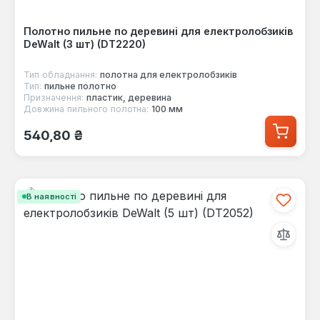
Полотно пильне по деревині для електролобзиків
DeWalt (3 шт) (DT2220)
Тип обладнання:
полотна для електролобзиків
Тип:
пильне полотно
Призначення:
пластик, деревина
Довжина пильного полотна:
100 мм
Звичайна ціна:
540,80 ₴
В наявності