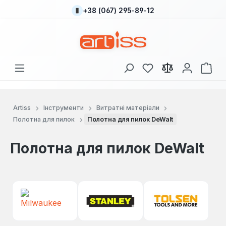
+38 (067) 295-89-12
Перейти до основного вмісту
У вас є 0 у списку
Кош
Artiss
Інструменти
Витратні матеріали
Полотна для пилок
Полотна для пилок DeWalt
Полотна для пилок DeWalt