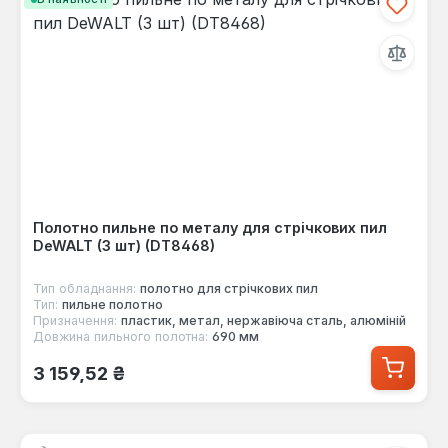
Полотно пильне по металу для стрічкових пил
DeWALT (3 шт) (DT8468)
Тип обладнання:
полотно для стрічкових пил
Тип:
пильне полотно
Призначення:
пластик, метал, нержавіюча сталь, алюміній
Довжина пильного полотна:
690 мм
Звичайна ціна:
3 159,52 ₴