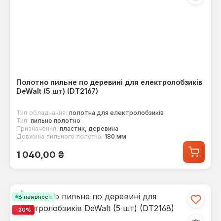
Полотно пильне по деревині для електролобзиків
DeWalt (5 шт) (DT2167)
Тип обладнання:
полотна для електролобзиків
Тип:
пильне полотно
Призначення:
пластик, деревина
Довжина пильного полотна:
180 мм
Звичайна ціна:
1 040,00 ₴
В наявності
-20%