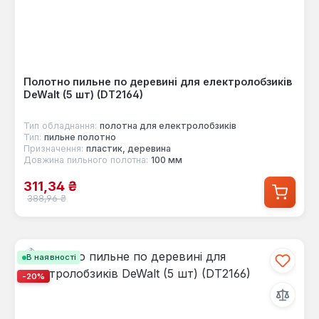
Полотно пильне по деревині для електролобзиків
DeWalt (5 шт) (DT2164)
Тип обладнання:
полотна для електролобзиків
Тип:
пильне полотно
Призначення:
пластик, деревина
Довжина пильного полотна:
100 мм
Ціна продажу:
311,34 ₴
Звичайна ціна:
388,96 ₴
В наявності
-20%