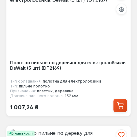
Полотно пильне по деревині для електролобзиків
DeWalt (5 шт) (DT2169)
Тип обладнання:
полотна для електролобзиків
Тип:
пильне полотно
Призначення:
пластик, деревина
Довжина пильного полотна:
152 мм
Звичайна ціна:
1 007,24 ₴
В наявності