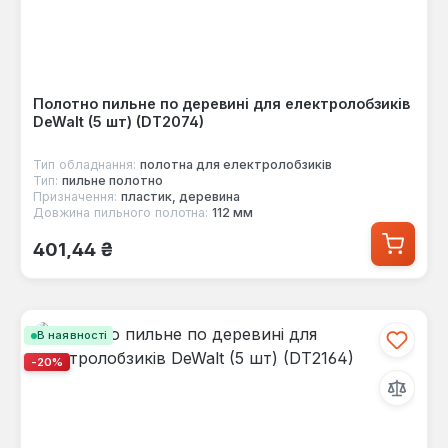
Полотно пильне по деревині для електролобзиків
DeWalt (5 шт) (DT2074)
Тип обладнання:
полотна для електролобзиків
Тип:
пильне полотно
Призначення:
пластик, деревина
Довжина пильного полотна:
112 мм
Звичайна ціна:
401,44 ₴
В наявності
-20%