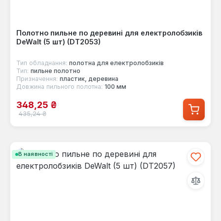
Полотно пильне по деревині для електролобзиків
DeWalt (5 шт) (DT2053)
Тип обладнання:
полотна для електролобзиків
Тип:
пильне полотно
Призначення:
пластик, деревина
Довжина пильного полотна:
100 мм
Ціна продажу:
348,25 ₴
Звичайна ціна:
435,24 ₴
В наявності