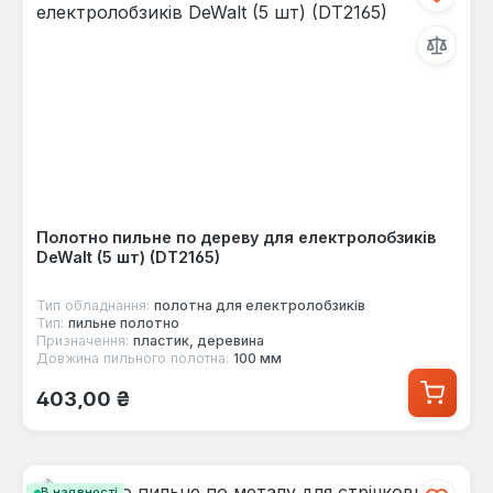
Полотно пильне по дереву для електролобзиків
DeWalt (5 шт) (DT2165)
Тип обладнання:
полотна для електролобзиків
Тип:
пильне полотно
Призначення:
пластик, деревина
Довжина пильного полотна:
100 мм
Звичайна ціна:
403,00 ₴
В наявності