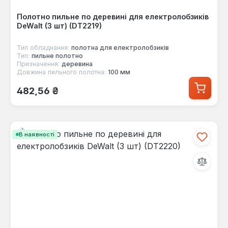
Полотно пильне по деревині для електролобзиків
DeWalt (3 шт) (DT2219)
Тип обладнання:
полотна для електролобзиків
Тип:
пильне полотно
Призначення:
деревина
Довжина пильного полотна:
100 мм
Звичайна ціна:
482,56 ₴
В наявності