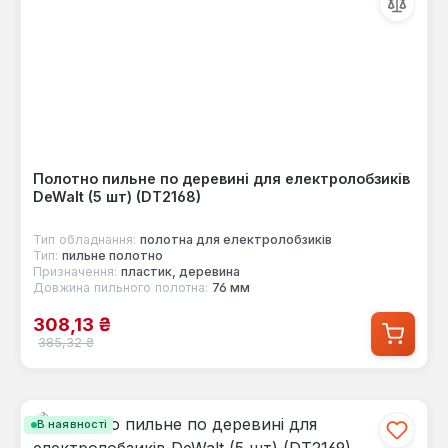
Полотно пильне по деревині для електролобзиків
DeWalt (5 шт) (DT2168)
Тип обладнання:
полотна для електролобзиків
Тип:
пильне полотно
Призначення:
пластик, деревина
Довжина пильного полотна:
76 мм
Ціна продажу:
308,13 ₴
Звичайна ціна:
385,32 ₴
В наявності