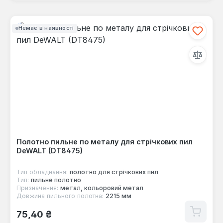
Немає в наявності
Полотно пильне по металу для стрічкових пил
DeWALT (DT8475)
Тип обладнання:
полотно для стрічкових пил
Тип:
пильне полотно
Призначення:
метал, кольоровий метал
Довжина пильного полотна:
2215 мм
Звичайна ціна:
75,40 ₴