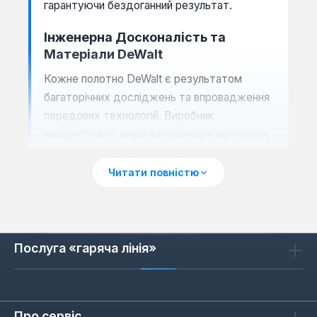
гарантуючи бездоганний результат.
Інженерна Досконалість та
Матеріали DeWalt
Кожне полотно DeWalt є результатом
багаторічних досліджень та впровадження
передових технологій. Виробник
використовує лише високоякісні матеріали,
такі як спеціальні марки сталі, біметалеві
сплави та твердосплавні напайки, що
Читати повністю
забезпечує їхню виняткову міцність та
стійкість до зносу. Завдяки інноваційній
геометрії зубців, ці полотна гарантують
чистий та точний різ, мінімізуючи відколи та
Послуга «гаряча лінія»
пошкодження матеріалу. Це особливо
важливо при роботі з делікатними
поверхнями або при виконанні завдань, що
Про сервіс