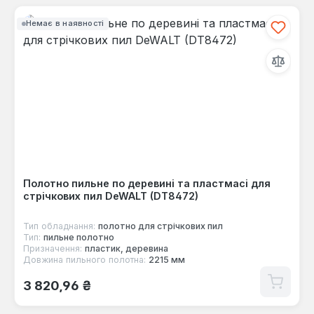
Немає в наявності
Полотно пильне по деревині та пластмасі для
стрічкових пил DeWALT (DT8472)
Тип обладнання:
полотно для стрічкових пил
Тип:
пильне полотно
Призначення:
пластик, деревина
Довжина пильного полотна:
2215 мм
Звичайна ціна:
3 820,96 ₴