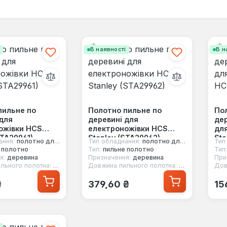
і
В наявності
В н
пильне по
Полотно пильне по
По
 для
деревині для
дер
ожівки HCS
електроножівки HCS
дл
STA29961)
Stanley (STA29962)
Sta
ання:
полотно для електроножівки
Тип обладнання:
полотно для електроножівки
Тип
 полотно
Тип:
пильне полотно
Тип:
я:
деревина
Призначення:
деревина
При
льного полотна:
239 мм
Довжина пильного полотна:
250 мм
Дов
 ціна:
Звичайна ціна:
Зв
₴
379,60 ₴
15