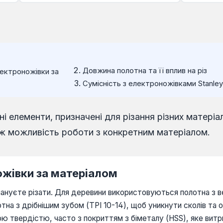
Довжина полотна та її вплив на різ
ектроножівки за
Сумісність з електроножівками Stanley
і елементи, призначені для різання різних матері
ож можливість роботи з конкретним матеріалом.
ожівки за матеріалом
плануєте різати. Для деревини використовуються полотна з в
лотна з дрібнішим зубом (TPI 10-14), щоб уникнути сколів т
ою твердістю, часто з покриттям з біметалу (HSS), яке вит