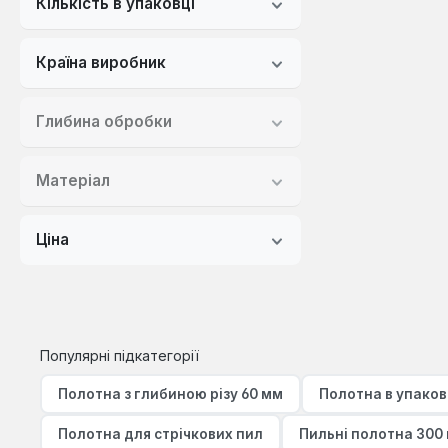
органічне скло
Кількість в упаковці
паркетний ламінат
Країна виробник
пластик
сталь
Глибина обробки
чавун
Матеріал
Ціна
Популярні підкатегорії
Полотна з глибиною різу 60 мм
Полотна в упаков
Полотна для стрічкових пил
Пильні полотна 300