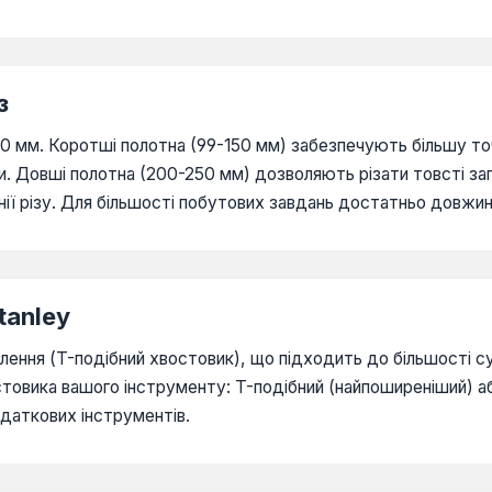
з
0 мм. Коротші полотна (99-150 мм) забезпечують більшу точ
и. Довші полотна (200-250 мм) дозволяють різати товсті заг
ії різу. Для більшості побутових завдань достатньо довжи
tanley
іплення (T-подібний хвостовик), що підходить до більшості
остовика вашого інструменту: T-подібний (найпоширеніший) а
даткових інструментів.