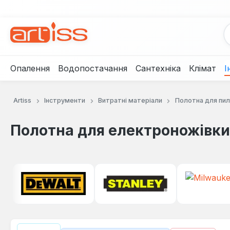
рейти до основного вмісту
Перейти до пошуку
Перейти до основної навігації
Опалення
Водопостачання
Сантехніка
Клімат
І
Artiss
Інструменти
Витратні матеріали
Полотна для пи
Полотна для електроножівки