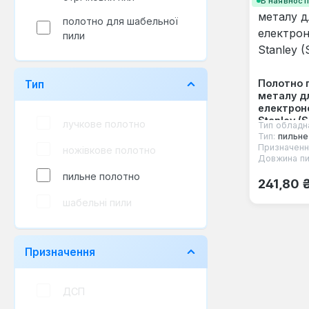
В наявност
полотно для шабельної
пили
Полотно 
Тип
металу д
електроно
Stanley (
лучкове полотно
Тип обладн
Тип:
пильне
Призначенн
ножівкове полотно
Довжина пи
пильне полотно
Звичайна
241,80 
шабельні пили
Призначення
ДСП