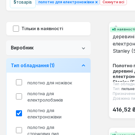
×
5
товарів
полотно для електроножівки
Скинути всі
Тільки в наявності
В наявност
Виробник
Тип обладнання
(1)
Полотно 
деревині
електрон
Stanley (
полотнo для ножівок
Тип обладн
Тип:
пильне
полотна для
Призначенн
Довжина пи
електролобзиків
Звичайна
416,52 
полотно для
електроножівки
полотно для
стрічкових пил