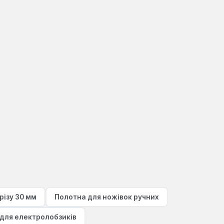
різу 30 мм
Полотна для ножівок ручних
для електролобзиків