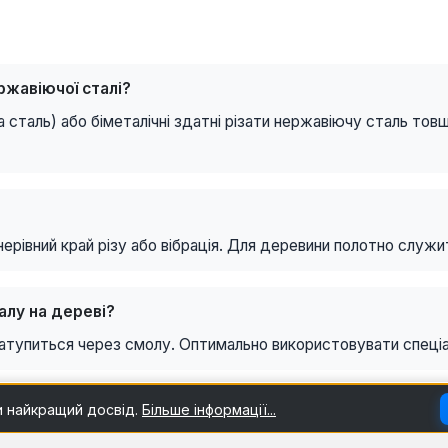
ржавіючої сталі?
 сталь) або біметалічні здатні різати нержавіючу сталь то
нерівний край різу або вібрація. Для деревини полотно служи
алу на дереві?
затупиться через смолу. Оптимально використовувати спеціа
и найкращий досвід.
Більше інформації...