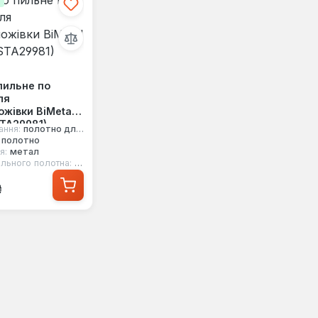
і
пильне по
ля
жівки BiMetal
STA29981)
ання:
полотно для електроножівки
 полотно
я:
метал
льного полотна:
125 мм
 ціна:
₴