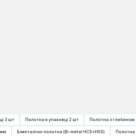
ці 3 шт
Полотна в упаковці 2 шт
Полотна з глибиною 
 мм
Біметалічні полотна (Bi-metal HCS+HSS)
Полотна 