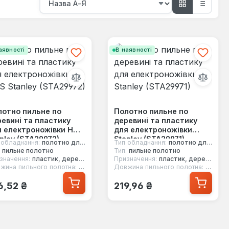
аявності
В наявності
лотно пильне по
Полотно пильне по
евині та пластику
деревині та пластику
я електроножівки HCS
для електроножівки
nley (STA29972)
Stanley (STA29971)
 обладнання:
полотно для електроножівки
Тип обладнання:
полотно для електроножівки
пильне полотно
Тип:
пильне полотно
значення:
пластик, деревина
Призначення:
пластик, деревина
жина пильного полотна:
134.9 мм
Довжина пильного полотна:
99 мм
ичайна ціна:
Звичайна ціна:
6,52 ₴
219,96 ₴