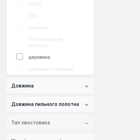
ЛДСП
ПВХ
алюміній
багатошаровий
матеріал
деревина
деревина з цвяхами
кольоровий метал
Довжина
метал
Довжина пильного полотна
металеві труби
металопрокат
Тип хвостовика
нержавіюча сталь