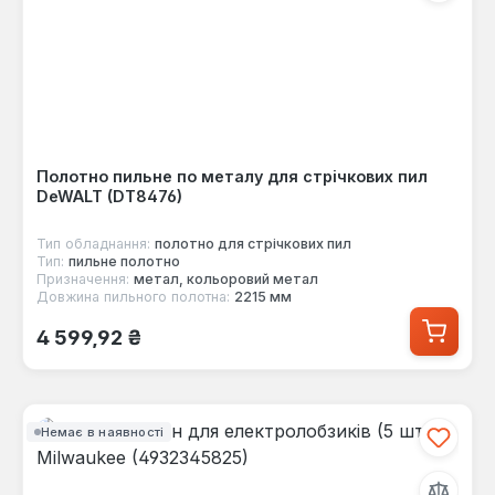
Полотно пильне по металу для стрічкових пил
DeWALT (DT8476)
Тип обладнання:
полотно для стрічкових пил
Тип:
пильне полотно
Призначення:
метал, кольоровий метал
Довжина пильного полотна:
2215 мм
Звичайна ціна:
4 599,92 ₴
Немає в наявності