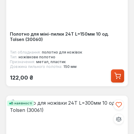
Полотно для міні-пилки 24T L=150мм 10 од.
Tolsen (30060)
Тип обладнання:
полотнo для ножівок
Тип:
ножівкове полотно
Призначення:
метал, пластик
Довжина пильного полотна:
150 мм
Звичайна ціна:
122,00 ₴
В наявності