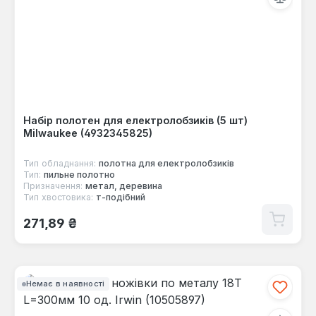
Набір полотен для електролобзиків (5 шт)
Milwaukee (4932345825)
Тип обладнання:
полотна для електролобзиків
Тип:
пильне полотно
Призначення:
метал, деревина
Тип хвостовика:
т-подібний
Звичайна ціна:
271,89 ₴
Немає в наявності