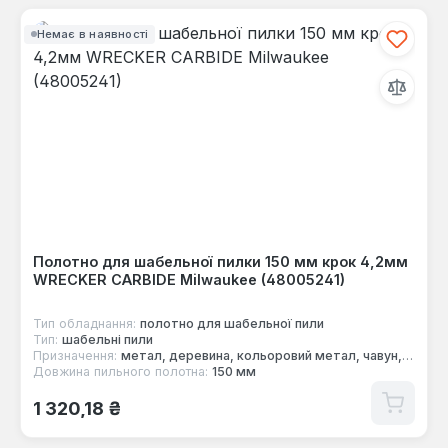
Немає в наявності
Полотно для шабельної пилки 150 мм крок 4,2мм
WRECKER CARBIDE Milwaukee (48005241)
Тип обладнання:
полотно для шабельної пили
Тип:
шабельні пили
Призначення:
метал, деревина, кольоровий метал, чавун, сталь, металеві труби
Довжина пильного полотна:
150 мм
Звичайна ціна:
1 320,18 ₴