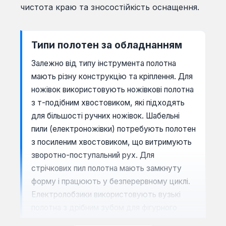
чистота краю та зносостійкість оснащення.
Типи полотен за обладнанням
Залежно від типу інструмента полотна
мають різну конструкцію та кріплення. Для
ножівок використовують ножівкові полотна
з т-подібним хвостовиком, які підходять
для більшості ручних ножівок. Шабельні
пили (електроножівки) потребують полотен
з посиленим хвостовиком, що витримують
зворотно-поступальний рух. Для
стрічкових пил полотна мають замкнуту
форму і працюють у безперервному циклі.
Електролобзики використовують вузькі
полотна з дрібним зубом для фігурного
різання металу.