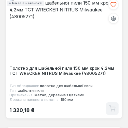
Немає в наявності
Полотно для шабельної пили 150 мм крок 4,2мм
TCT WRECKER NITRUS Milwaukee (48005271)
Тип обладнання:
полотно для шабельної пили
Тип:
шабельні пили
Призначення:
метал, деревина з цвяхами
Довжина пильного полотна:
150 мм
Звичайна ціна:
1 320,18 ₴