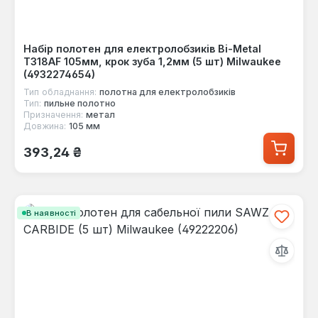
Набір полотен для електролобзиків Bi-Metal
T318AF 105мм, крок зуба 1,2мм (5 шт) Milwaukee
(4932274654)
Тип обладнання:
полотна для електролобзиків
Тип:
пильне полотно
Призначення:
метал
Довжина:
105 мм
Звичайна ціна:
393,24 ₴
В наявності