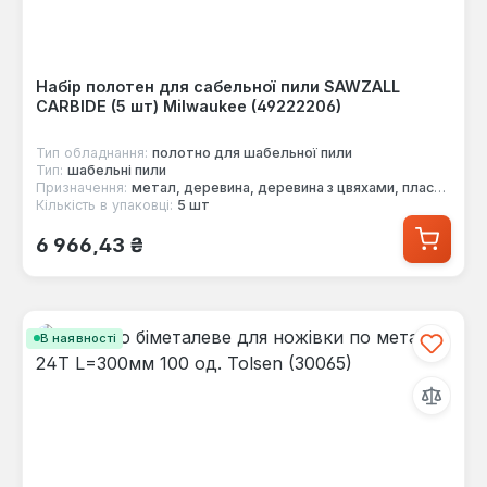
Набір полотен для сабельної пили SAWZALL
CARBIDE (5 шт) Milwaukee (49222206)
Тип обладнання:
полотно для шабельної пили
Тип:
шабельні пили
Призначення:
метал, деревина, деревина з цвяхами, пластик, чавун
Кількість в упаковці:
5 шт
Звичайна ціна:
6 966,43 ₴
В наявності