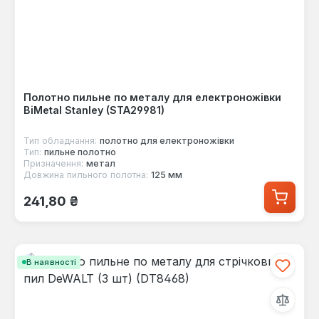
Полотно пильне по металу для електроножівки
BiMetal Stanley (STA29981)
Тип обладнання:
полотно для електроножівки
Тип:
пильне полотно
Призначення:
метал
Довжина пильного полотна:
125 мм
Звичайна ціна:
241,80 ₴
В наявності