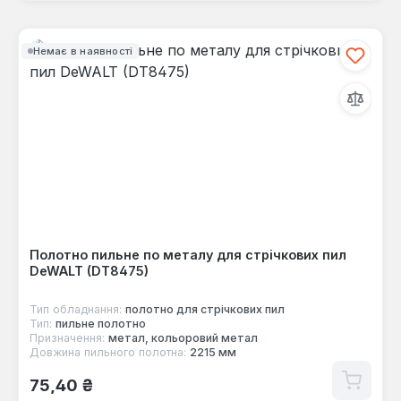
Немає в наявності
Полотно пильне по металу для стрічкових пил
DeWALT (DT8475)
Тип обладнання:
полотно для стрічкових пил
Тип:
пильне полотно
Призначення:
метал, кольоровий метал
Довжина пильного полотна:
2215 мм
Звичайна ціна:
75,40 ₴