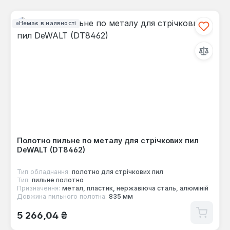
Немає в наявності
Полотно пильне по металу для стрічкових пил
DeWALT (DT8462)
Тип обладнання:
полотно для стрічкових пил
Тип:
пильне полотно
Призначення:
метал, пластик, нержавіюча сталь, алюміній
Довжина пильного полотна:
835 мм
Звичайна ціна:
5 266,04 ₴