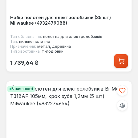
Набір полотен для електролобзиків (35 шт)
Milwaukee (4932479088)
Тип обладнання:
полотна для електролобзиків
Тип:
пильне полотно
Призначення:
метал, деревина
Тип хвостовика:
т-подібний
Звичайна ціна:
1 739,64 ₴
В наявності