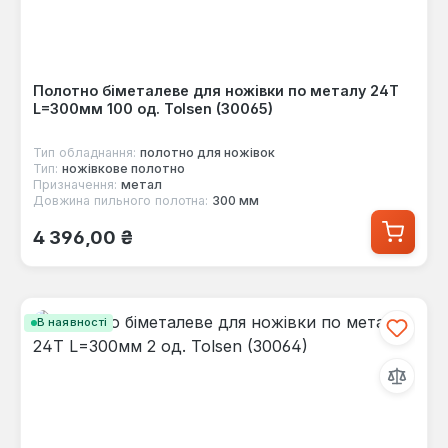
Полотно біметалеве для ножівки по металу 24T
L=300мм 100 од. Tolsen (30065)
Тип обладнання:
полотнo для ножівок
Тип:
ножівкове полотно
Призначення:
метал
Довжина пильного полотна:
300 мм
Звичайна ціна:
4 396,00 ₴
В наявності