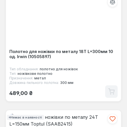
Полотно для ножівки по металу 18T L=300мм 10
од. Irwin (10505897)
Тип обладнання:
полотнo для ножівок
Тип:
ножівкове полотно
Призначення:
метал
Довжина пильного полотна:
300 мм
Звичайна ціна:
489,00 ₴
Немає в наявності