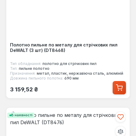
Полотно пильне по металу для стрічкових пил
DeWALT (3 шт) (DT8468)
Тип обладнання:
полотно для стрічкових пил
Тип:
пильне полотно
Призначення:
метал, пластик, нержавіюча сталь, алюміній
Довжина пильного полотна:
690 мм
Звичайна ціна:
3 159,52 ₴
В наявності