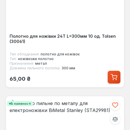
Полотно для ножівки 24T L=300мм 10 од. Tolsen
(30061)
Тип обладнання:
полотнo для ножівок
Тип:
ножівкове полотно
Призначення:
метал
Довжина пильного полотна:
300 мм
Звичайна ціна:
65,00 ₴
В наявності