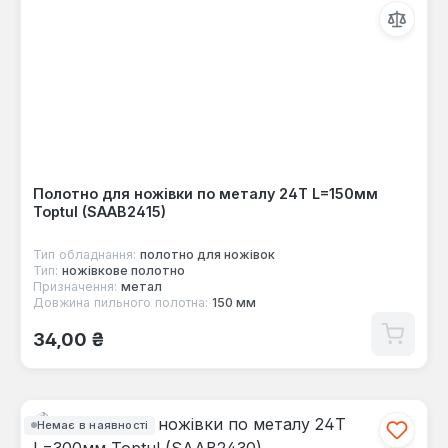
Полотно для ножівки по металу 24T L=150мм
Toptul (SAAB2415)
Тип обладнання:
полотнo для ножівок
Тип:
ножівкове полотно
Призначення:
метал
Довжина пильного полотна:
150 мм
Звичайна ціна:
34,00 ₴
Немає в наявності