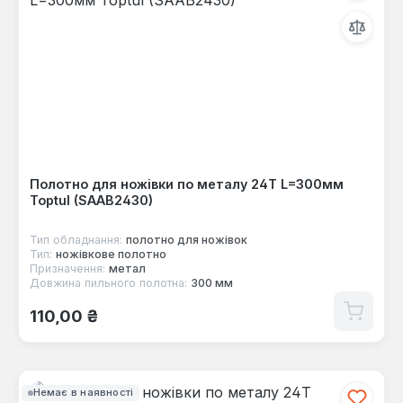
Полотно для ножівки по металу 24T L=300мм
Toptul (SAAB2430)
Тип обладнання:
полотнo для ножівок
Тип:
ножівкове полотно
Призначення:
метал
Довжина пильного полотна:
300 мм
Звичайна ціна:
110,00 ₴
Немає в наявності