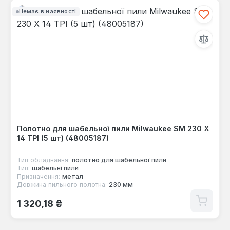
Немає в наявності
Полотно для шабельної пили Milwaukee SM 230 X
14 TPI (5 шт) (48005187)
Тип обладнання:
полотно для шабельної пили
Тип:
шабельні пили
Призначення:
метал
Довжина пильного полотна:
230 мм
Звичайна ціна:
1 320,18 ₴