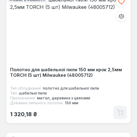
Полотно для шабельної пили 150 мм крок 2,5мм
TORCH (5 шт) Milwaukee (48005712)
Тип обладнання:
полотно для шабельної пили
Тип:
шабельні пили
Призначення:
метал, деревина з цвяхами
Довжина пильного полотна:
150 мм
Звичайна ціна:
1 320,18 ₴