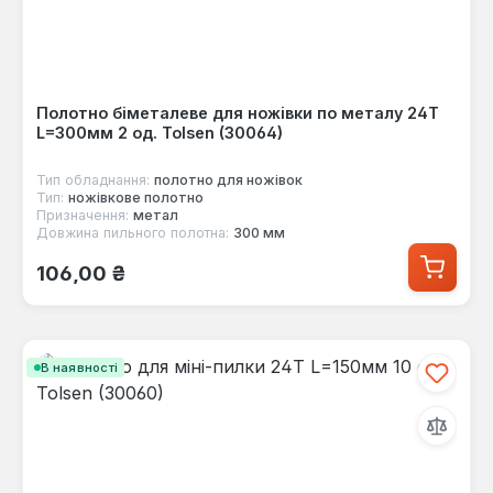
Полотно біметалеве для ножівки по металу 24T
L=300мм 2 од. Tolsen (30064)
Тип обладнання:
полотнo для ножівок
Тип:
ножівкове полотно
Призначення:
метал
Довжина пильного полотна:
300 мм
Звичайна ціна:
106,00 ₴
В наявності