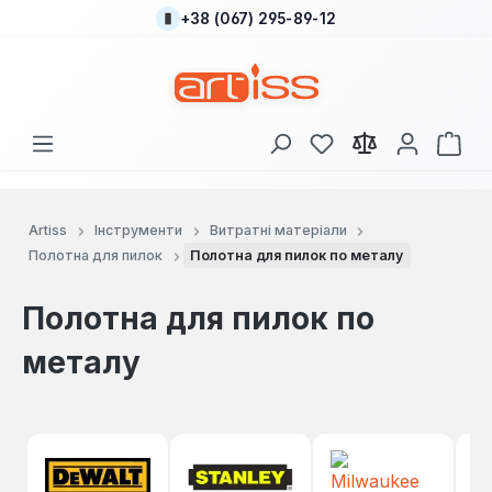
+38 (067) 295-89-12
Перейти до основного вмісту
У вас є 0 у списку
Кош
Artiss
Інструменти
Витратні матеріали
Полотна для пилок
Полотна для пилок по металу
Полотна для пилок по
металу