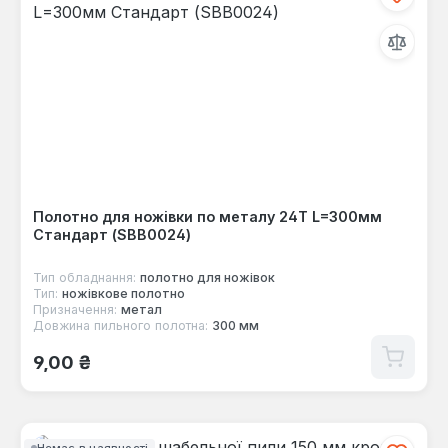
Полотно для ножівки по металу 24T L=300мм
Стандарт (SBB0024)
Тип обладнання:
полотнo для ножівок
Тип:
ножівкове полотно
Призначення:
метал
Довжина пильного полотна:
300 мм
Звичайна ціна:
9,00 ₴
Немає в наявності