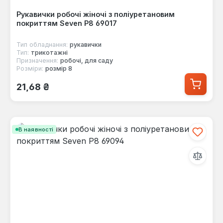
Рукавички робочі жіночі з поліуретановим
покриттям Seven Р8 69017
Тип обладнання:
рукавички
Тип:
трикотажні
Призначення:
робочі, для саду
Розміри:
розмір 8
Звичайна ціна:
21,68 ₴
В наявності