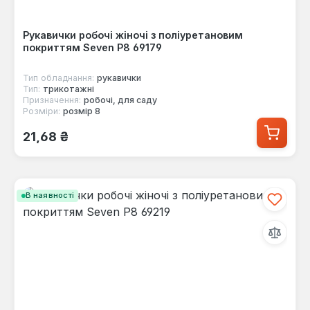
Рукавички робочі жіночі з поліуретановим
покриттям Seven Р8 69179
Тип обладнання:
рукавички
Тип:
трикотажні
Призначення:
робочі, для саду
Розміри:
розмір 8
Звичайна ціна:
21,68 ₴
В наявності