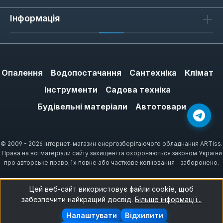
обирайте моделі з посиленими пальцями.
Інформація
Сценарії застосування
Для роботи з мокрим ґрунтом підходять
Опалення
Водопостачання
Сантехніка
Клімат
рукавички з водовідштовхувальним
Інструменти
Садова техніка
покриттям — вони запобігають мацерації
шкіри. При обрізці кущів або роботі з
Будівельні матеріали
Автотовари
садовим секатором важлива щільна
посадка, щоб інструмент не вислизав. Для
тривалого носіння (понад 2 години)
© 2009 - 2026 Інтернет-магазин енергозберігаючого обладнання ARTiss.
Права на всі матеріали сайту захищені та охороняються законом України
обирайте моделі з бавовняною підкладкою,
про авторське право, їх повне або часткове копіювання – заборонено.
яка вбирає вологу та зменшує ризик
подразнення.
Цей веб-сайт використовує файли cookie, щоб
забезпечити найкращий досвід.
Більше інформації...
Налаштувати
Відхилити