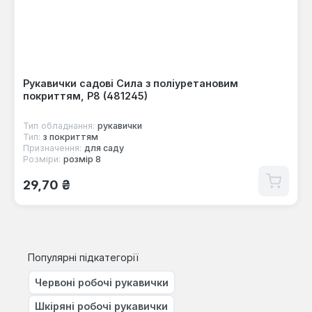
Рукавички садові Сила з поліуретановим
покриттям, Р8 (481245)
Тип обладнання:
рукавички
Тип:
з покриттям
Призначення:
для саду
Розміри:
розмір 8
Звичайна ціна:
29,70 ₴
Популярні підкатегорії
Червоні робочі рукавички
Шкіряні робочі рукавички