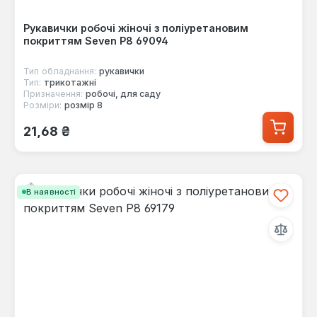
Рукавички робочі жіночі з поліуретановим
покриттям Seven Р8 69094
Тип обладнання:
рукавички
Тип:
трикотажні
Призначення:
робочі, для саду
Розміри:
розмір 8
Звичайна ціна:
21,68 ₴
В наявності