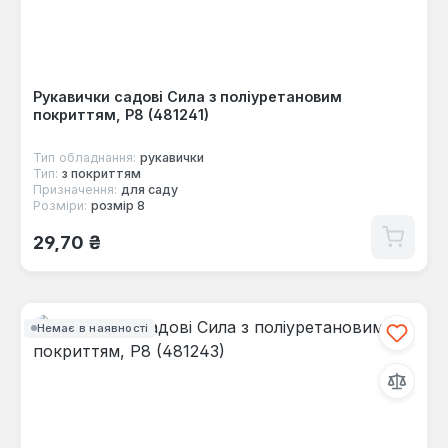
Рукавички садові Сила з поліуретановим
покриттям, Р8 (481241)
Тип обладнання:
рукавички
Тип:
з покриттям
Призначення:
для саду
Розміри:
розмір 8
Звичайна ціна:
29,70 ₴
Немає в наявності