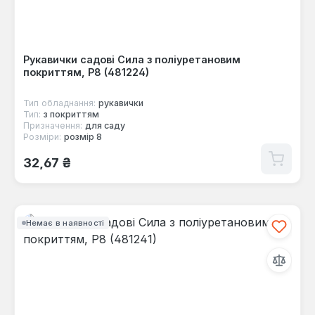
Рукавички садові Сила з поліуретановим
покриттям, Р8 (481224)
Тип обладнання:
рукавички
Тип:
з покриттям
Призначення:
для саду
Розміри:
розмір 8
Звичайна ціна:
32,67 ₴
Немає в наявності