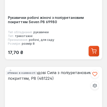
Рукавички робочі жіночі з поліуретановим
покриттям Seven Р8 69980
Тип обладнання:
рукавички
Тип:
трикотажні
Призначення:
робочі, для саду
Розміри:
розмір 8
Звичайна ціна:
17,70 ₴
Немає в наявності