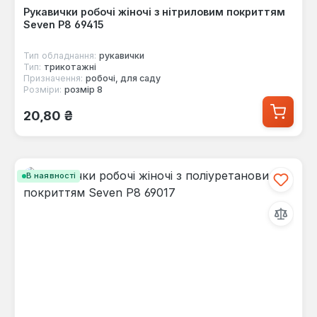
Рукавички робочі жіночі з нітриловим покриттям
Seven Р8 69415
Тип обладнання:
рукавички
Тип:
трикотажні
Призначення:
робочі, для саду
Розміри:
розмір 8
Звичайна ціна:
20,80 ₴
В наявності