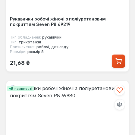
Рукавички робочі жіночі з поліуретановим
покриттям Seven Р8 69219
Тип обладнання:
рукавички
Тип:
трикотажні
Призначення:
робочі, для саду
Розміри:
розмір 8
Звичайна ціна:
21,68 ₴
В наявності