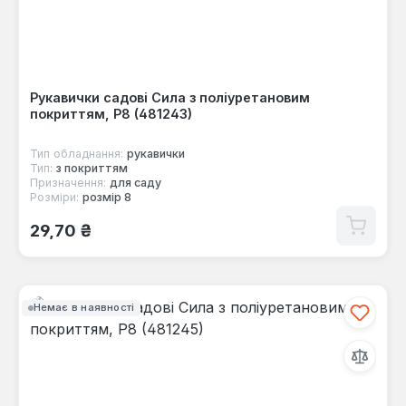
Рукавички садові Сила з поліуретановим
покриттям, Р8 (481243)
Тип обладнання:
рукавички
Тип:
з покриттям
Призначення:
для саду
Розміри:
розмір 8
Звичайна ціна:
29,70 ₴
Немає в наявності