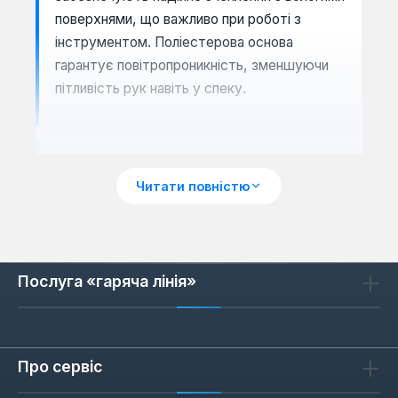
поверхнями, що важливо при роботі з
інструментом. Поліестерова основа
гарантує повітропроникність, зменшуючи
пітливість рук навіть у спеку.
Як обрати садові рукавички
Читати повністю
При виборі зверніть увагу на розмір: для
щільного прилягання обирайте розмір 8, який
підходить для середньої руки. Тип
покриття впливає на довговічність —
Послуга «гаряча лінія»
нітрилове покриття витримує до 500 циклів
тертя за EN 388, тоді як латексне
забезпечує кращу гнучкість для дрібних
робіт (садіння розсади, прополювання). Для
Про сервіс
захисту від шипів троянд чи ожини