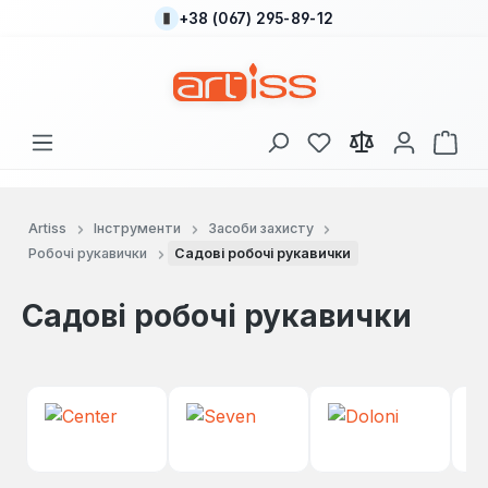
+38 (067) 295-89-12
Перейти до основного вмісту
У вас є 0 у списку
Кош
Artiss
Інструменти
Засоби захисту
Робочі рукавички
Садові робочі рукавички
Садові робочі рукавички