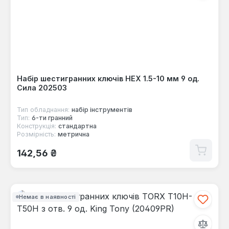
Набір шестигранних ключів HEX 1.5-10 мм 9 од.
Сила 202503
Тип обладнання:
набір інструментів
Тип:
6-ти гранний
Конструкція:
стандартна
Розмірність:
метрична
Звичайна ціна:
142,56 ₴
Немає в наявності