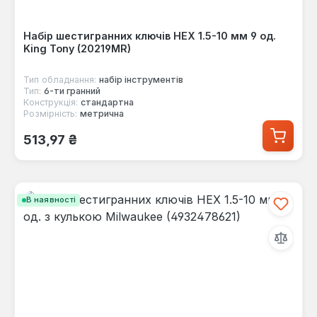
Набір шестигранних ключів HEX 1.5-10 мм 9 од.
King Tony (20219MR)
Тип обладнання:
набір інструментів
Тип:
6-ти гранний
Конструкція:
стандартна
Розмірність:
метрична
Звичайна ціна:
513,97 ₴
В наявності