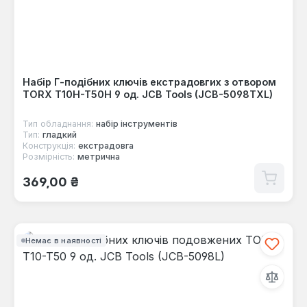
Набір Г-подібних ключів екстрадовгих з отвором
TORX T10H-T50H 9 од. JCB Tools (JCB-5098TXL)
Тип обладнання:
набір інструментів
Тип:
гладкий
Конструкція:
екстрадовга
Розмірність:
метрична
Звичайна ціна:
369,00 ₴
Немає в наявності