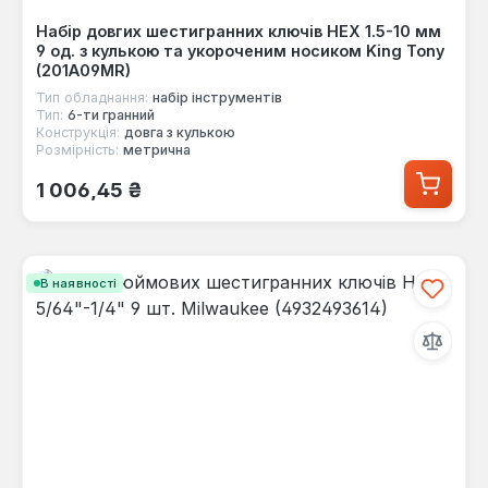
Набір довгих шестигранних ключів HEX 1.5-10 мм
9 од. з кулькою та укороченим носиком King Tony
(201A09MR)
Тип обладнання:
набір інструментів
Тип:
6-ти гранний
Конструкція:
довга з кулькою
Розмірність:
метрична
Звичайна ціна:
1 006,45 ₴
В наявності