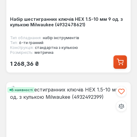
Набір шестигранних ключів HEX 1.5-10 мм 9 од. з
кулькою Milwaukee (4932478621)
Тип обладнання:
набір інструментів
Тип:
6-ти гранний
Конструкція:
стандартна з кулькою
Розмірність:
метрична
Звичайна ціна:
1 268,36 ₴
В наявності