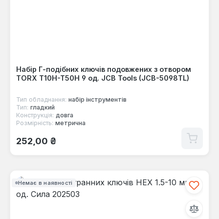
Набір Г-подібних ключів подовжених з отвором
TORX T10H-T50H 9 од. JCB Tools (JCB-5098TL)
Тип обладнання:
набір інструментів
Тип:
гладкий
Конструкція:
довга
Розмірність:
метрична
Звичайна ціна:
252,00 ₴
Немає в наявності