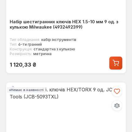
Набір шестигранних ключів HEX 1.5-10 мм 9 од. з
кулькою Milwaukee (4932492399)
Тип обладнання:
набір інструментів
Тип:
6-ти гранний
Конструкція:
стандартна з кулькою
Розмірність:
метрична
Звичайна ціна:
1 120,33 ₴
Немає в наявності