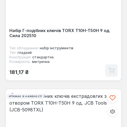
Набір Г-подібних ключів TORX T10H-T50H 9 од.
Сила 202510
Тип обладнання:
набір інструментів
Тип:
гладкий
Конструкція:
стандартна
Розмірність:
метрична
Звичайна ціна:
181,17 ₴
Немає в наявності