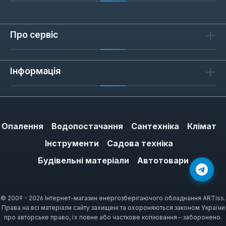
дає змогу фіксувати гвинт під кутом.
Екстрадовга довжина корисна при роботі з
глибокими пазами.
Про сервіс
Інформація
Популярні бренди
Серед виробників — King Tony (Тайвань),
Milwaukee (США) та Сила (Китай). King Tony
відомі точністю посадки, Milwaukee —
Опалення
Водопостачання
Сантехніка
Клімат
зносостійкістю, а Сила пропонує бюджетні
Інструменти
Садова техніка
рішення. Усі бренди сертифіковані за ДСТУ,
гарантія від виробника.
Будівельні матеріали
Автотовари
© 2009 - 2026 Інтернет-магазин енергозберігаючого обладнання ARTiss.
Часті запитання
Права на всі матеріали сайту захищені та охороняються законом України
про авторське право, їх повне або часткове копіювання – заборонено.