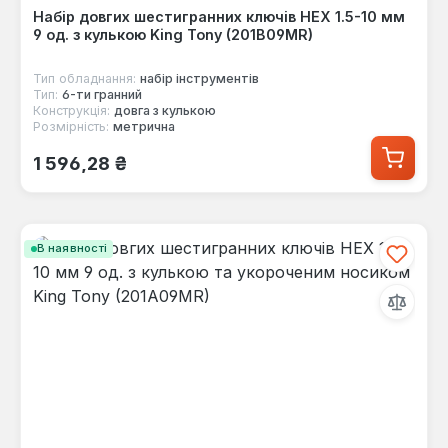
Набір довгих шестигранних ключів HEX 1.5-10 мм
9 од. з кулькою King Tony (201B09MR)
Тип обладнання:
набір інструментів
Тип:
6-ти гранний
Конструкція:
довга з кулькою
Розмірність:
метрична
Звичайна ціна:
1 596,28 ₴
В наявності