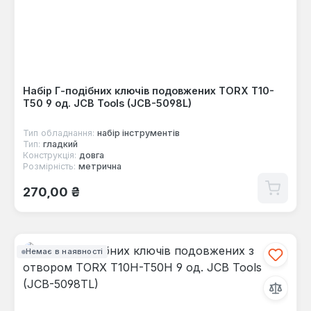
Набір Г-подібних ключів подовжених TORX T10-
T50 9 од. JCB Tools (JCB-5098L)
Тип обладнання:
набір інструментів
Тип:
гладкий
Конструкція:
довга
Розмірність:
метрична
Звичайна ціна:
270,00 ₴
Немає в наявності