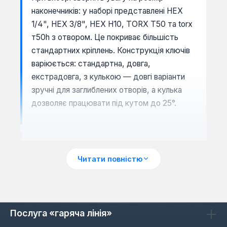
наконечників: у наборі представлені HEX
1/4", HEX 3/8", HEX Н10, TORX Т50 та torx
т50h з отвором. Це покриває більшість
стандартних кріплень. Конструкція ключів
варіюється: стандартна, довга,
екстрадовга, з кулькою — довгі варіанти
зручні для заглиблених отворів, а кулька
дозволяє працювати під кутом до 25°.
Типи конструкції та матеріали
Читати повністю
Ключі виготовляються з хром-ванадієвої
сталі (Cr-V), яка забезпечує твердість 48-
52 HRC. Стандартна конструкція підходить
для прямих кріплень, довга — для
Послуга «гаряча лінія»
важкодоступних місць, а версія з кулькою