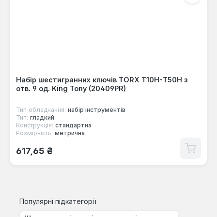
Набір шестигранних ключів TORX Т10H-Т50H з
отв. 9 од. King Tony (20409PR)
Тип обладнання:
набір інструментів
Тип:
гладкий
Конструкція:
стандартна
Розмірність:
метрична
Звичайна ціна:
617,65 ₴
Популярні підкатегорії