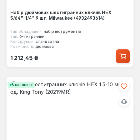
Набір дюймових шестигранних ключів HEX
5/64"-1/4" 9 шт. Milwaukee (4932493614)
Тип обладнання:
набір інструментів
Тип:
6-ти гранний
Конструкція:
стандартна
Розмірність:
дюймова
Звичайна ціна:
1 212,45 ₴
В наявності