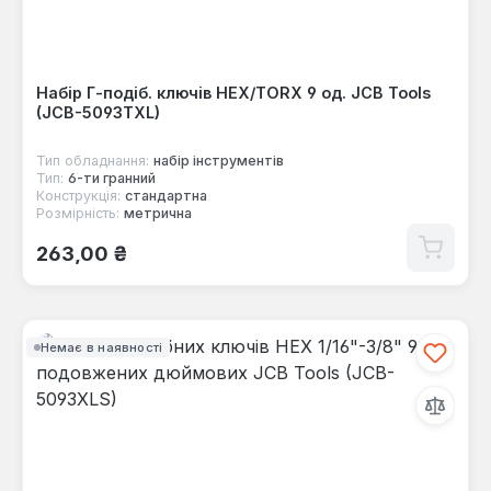
Набір Г-подіб. ключів HEX/TORX 9 од. JCB Tools
(JCB-5093TXL)
Тип обладнання:
набір інструментів
Тип:
6-ти гранний
Конструкція:
стандартна
Розмірність:
метрична
Звичайна ціна:
263,00 ₴
Немає в наявності