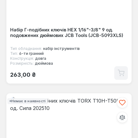
Набір Г-подібних ключів HEX 1/16"-3/8" 9 од.
подовжених дюймових JCB Tools (JCB-5093XLS)
Тип обладнання:
набір інструментів
Тип:
6-ти гранний
Конструкція:
довга
Розмірність:
дюймова
Звичайна ціна:
263,00 ₴
Немає в наявності