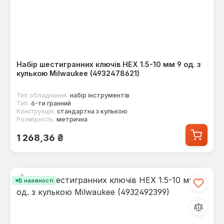
Набір шестигранних ключів HEX 1.5-10 мм 9 од. з
кулькою Milwaukee (4932478621)
Тип обладнання:
набір інструментів
Тип:
6-ти гранний
Конструкція:
стандартна з кулькою
Розмірність:
метрична
Звичайна ціна:
1 268,36 ₴
В наявності