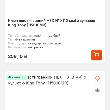
Ключ шестигранний HEX Н10 (10 мм) з кулькою
King Tony (115010MR)
Тип обладнання:
ключ т-подібний
Тип:
6-ти гранний
Конструкція:
стандартна з кулькою
Розмірність:
метрична
Звичайна ціна:
258,10 ₴
В наявності