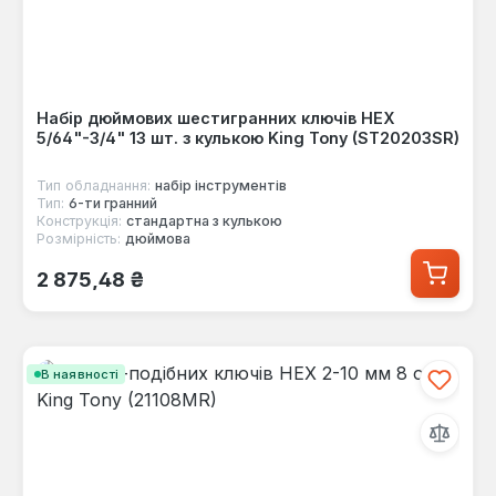
Набір дюймових шестигранних ключів HEX
5/64"-3/4" 13 шт. з кулькою King Tony (ST20203SR)
Тип обладнання:
набір інструментів
Тип:
6-ти гранний
Конструкція:
стандартна з кулькою
Розмірність:
дюймова
Звичайна ціна:
2 875,48 ₴
В наявності