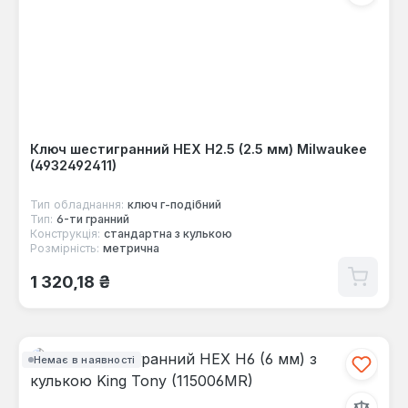
Ключ шестигранний HEX Н2.5 (2.5 мм) Milwaukee
(4932492411)
Тип обладнання:
ключ г-подібний
Тип:
6-ти гранний
Конструкція:
стандартна з кулькою
Розмірність:
метрична
Звичайна ціна:
1 320,18 ₴
Немає в наявності