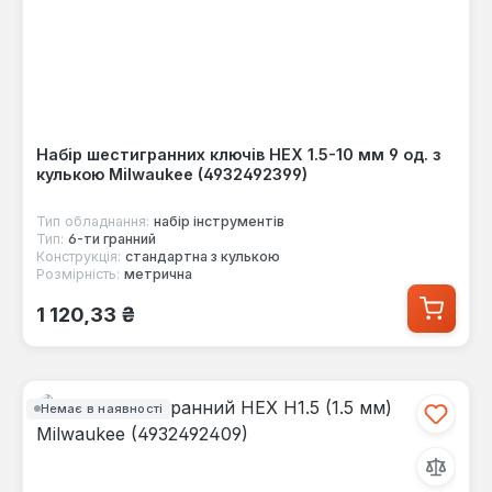
Набір шестигранних ключів HEX 1.5-10 мм 9 од. з
кулькою Milwaukee (4932492399)
Тип обладнання:
набір інструментів
Тип:
6-ти гранний
Конструкція:
стандартна з кулькою
Розмірність:
метрична
Звичайна ціна:
1 120,33 ₴
Немає в наявності