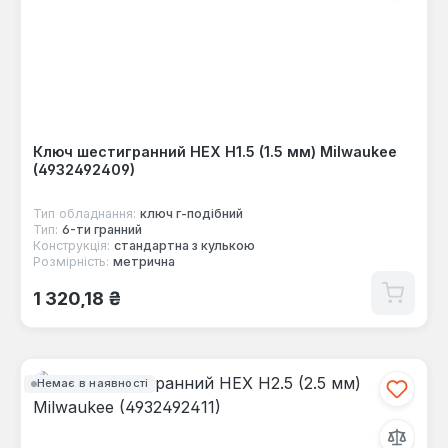
Ключ шестигранний HEX Н1.5 (1.5 мм) Milwaukee
(4932492409)
Тип обладнання:
ключ г-подібний
Тип:
6-ти гранний
Конструкція:
стандартна з кулькою
Розмірність:
метрична
Звичайна ціна:
1 320,18 ₴
Немає в наявності