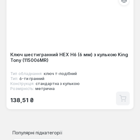
Ключ шестигранний HEX Н6 (6 мм) з кулькою King
Tony (115006MR)
Тип обладнання:
ключ т-подібний
Тип:
6-ти гранний
Конструкція:
стандартна з кулькою
Розмірність:
метрична
Звичайна ціна:
138,51 ₴
Популярні підкатегорії