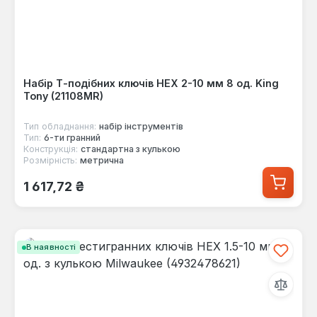
Набір Т-подібних ключів HEX 2-10 мм 8 од. King
Tony (21108MR)
Тип обладнання:
набір інструментів
Тип:
6-ти гранний
Конструкція:
стандартна з кулькою
Розмірність:
метрична
Звичайна ціна:
1 617,72 ₴
В наявності