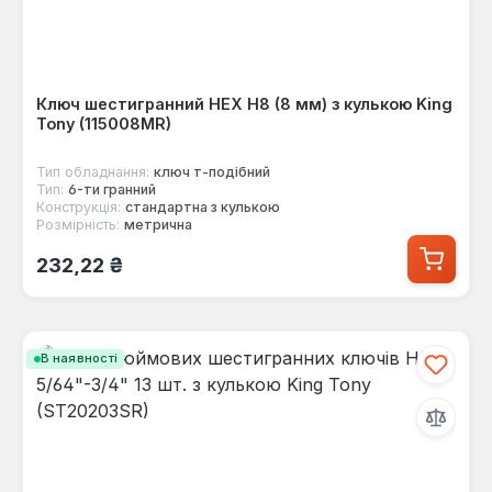
Ключ шестигранний HEX Н8 (8 мм) з кулькою King
Tony (115008MR)
Тип обладнання:
ключ т-подібний
Тип:
6-ти гранний
Конструкція:
стандартна з кулькою
Розмірність:
метрична
Звичайна ціна:
232,22 ₴
В наявності