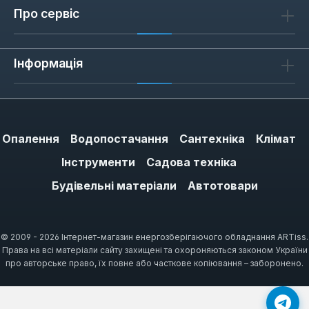
13 предметів закривають діапазон HEX
Про сервіс
Н1.5-Н10, що покриває 90% типових задач:
від дрібної електроніки (Н1.5) до
Інформація
сантехнічних з'єднань (Н10).
Як обрати розмір та тип
Опалення
Водопостачання
Сантехніка
Клімат
Для метричних кріплень (М3-М12) обирайте
Інструменти
Садова техніка
ключі з маркуванням HEX Н2-Н10 — вони
Будівельні матеріали
Автотовари
відповідають стандарту DIN 911. Для
дюймових (наприклад, 3/4") потрібна
окрема лінійка, оскільки метричний ключ не
© 2009 - 2026 Інтернет-магазин енергозберігаючого обладнання ARTiss.
забезпечує щільного прилягання. Якщо
Права на всі матеріали сайту захищені та охороняються законом України
плануєте працювати з м'якими металами
про авторське право, їх повне або часткове копіювання – заборонено.
(алюміній, латунь), обирайте ключі з
округленими гранями — вони менше