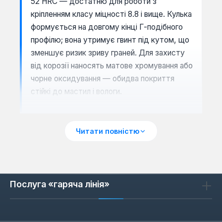
52 HRC — достатню для роботи з
кріпленням класу міцності 8.8 і вище. Кулька
формується на довгому кінці Г-подібного
профілю; вона утримує гвинт під кутом, що
зменшує ризик зриву граней. Для захисту
від корозії наносять матове хромування або
чорне оксидування — обидва покриття
стійкі до мастил і вологи.
Читати повністю
Сценарії застосування
Ключі з кулькою незамінні при монтажі
меблів, де кріплення розташовані впритул
до стінки, а також у сервісному
Послуга «гаряча лінія»
обслуговуванні верстатів і автомобілів —
наприклад, для фіксації шківів або
регулювання напрямних. У комплектах на 8-