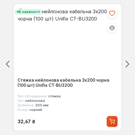
В наявності
Стяжка нейлонова кабельна 3x200 чорна
(100 шт) Unifix CT-BU3200
Тип обладнання:
стяжка
Тип:
нейлонова
Довжина:
200 мм
Колір:
чорний
Звичайна ціна:
32,67 ₴