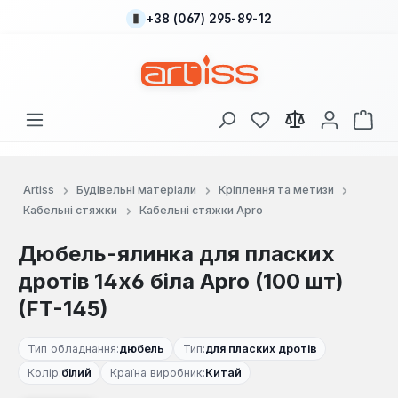
+38 (067) 295-89-12
Перейти до основного вмісту
У вас є 0 у списку
Кош
Artiss
Будівельні матеріали
Кріплення та метизи
Кабельні стяжки
Кабельні стяжки Apro
Дюбель-ялинка для пласких
дротів 14x6 біла Apro (100 шт)
(FT-145)
Тип обладнання:
дюбель
Тип:
для пласких дротів
Колір:
білий
Країна виробник:
Китай