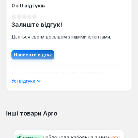
0 з 0 відгуків
Середня оцінка 0 з 5 зірок
Залиште відгук!
Діліться своїм досвідом з іншими клієнтами.
Написати відгук
Відображати рецензії лише поточною
мовою.
Усі відгуки
Інші товари Apro
Відгуків не знайдено. Поділіться
своїми знаннями з іншими.
Пропустити галерею продуктів
В наявності