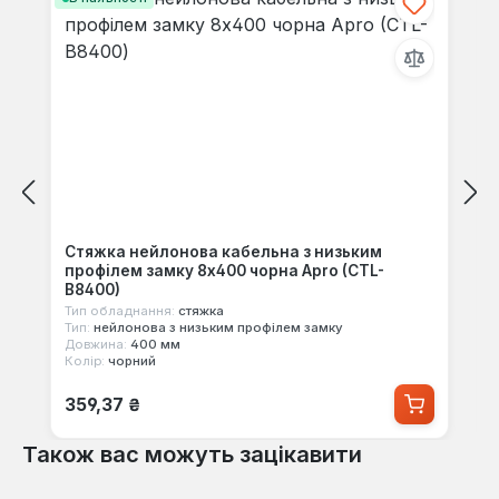
Стяжка нейлонова кабельна з низьким
профілем замку 8x400 чорна Apro (CTL-
В8400)
Тип обладнання:
стяжка
Тип:
нейлонова з низьким профілем замку
Довжина:
400 мм
Колір:
чорний
Звичайна ціна:
359,37 ₴
Також вас можуть зацікавити
Пропустити галерею продуктів