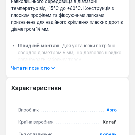
навколишнього середовища в діапазоні
температур від -15°C до +60°C. Конструкція з
плоским профілем та фіксуючими лапками
призначена для надійного кріплення пласких дротів
діаметром 14 мм.
Швидкий монтаж:
Для установки потрібно
свердло діаметром 6 мм, що дозволяє швидко
організувати кабельну трасу.
Естетика та маркування:
Білий колір дюбеля
Читати повністю
візуально маскує його на поверхні та може
служити для візуального розрізнення типів
Характеристики
проводки.
Цей тип кріплення використовується для фіксації
Виробник
Apro
електропроводки, телевізійних, телефонних та
інших слаботочних кабелів на стінах, стелях або в
Країна виробник
Китай
кабель-каналах. Він підходить для внутрішніх
робіт у житлових, офісних або комерційних
Тип обладнання
дюбель