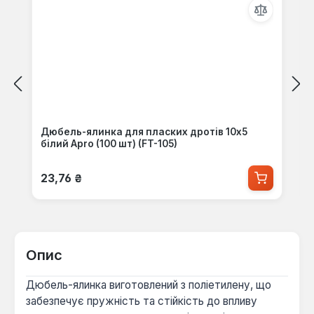
Дюбель-ялинка для пласких дротів 10x5
білий Apro (100 шт) (FT-105)
Звичайна ціна:
23,76 ₴
Опис
Дюбель-ялинка виготовлений з поліетилену, що
забезпечує пружність та стійкість до впливу