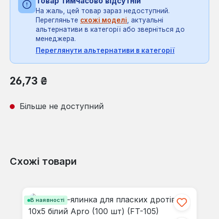
Товар тимчасово відсутній
На жаль, цей товар зараз недоступний.
Перегляньте
схожі моделі
, актуальні
альтернативи в категорії або зверніться до
менеджера.
Переглянути альтернативи в категорії
Звичайна ціна:
26,73 ₴
Більше не доступний
Схожі товари
Пропустити галерею продуктів
В наявності