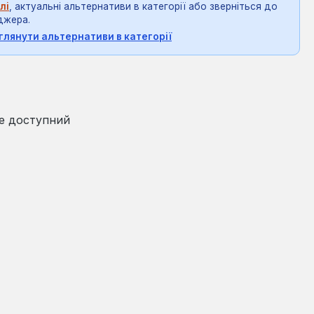
лі
, актуальні альтернативи в категорії або зверніться до
джера.
глянути альтернативи в категорії
на:
е доступний