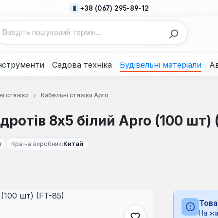
+38 (067) 295-89-12
нструменти
Садова техніка
Будівельні матеріали
А
ні стяжки
Кабельні стяжки Apro
отів 8x5 білий Apro (100 шт) 
й
Країна виробник:
Китай
Това
На жа