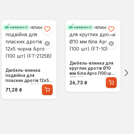
В наявності
В наявності
Дюбель-ялинка для
круглих дротів Ø10
Дюбель-ялинка
мм біла Apro (100 шт)
подвійна для
(FT-10)
Звичайна ціна:
пласких дротів 12x5
26,73 ₴
чорна Apro (100 шт)
Звичайна ціна:
71,28 ₴
(FT-2125B)