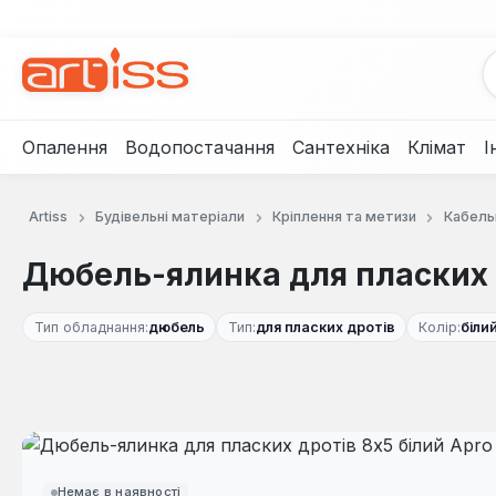
рейти до основного вмісту
Перейти до пошуку
Перейти до основної навігації
Опалення
Водопостачання
Сантехніка
Клімат
І
Artiss
Будівельні матеріали
Кріплення та метизи
Кабель
Дюбель-ялинка для пласких др
Тип обладнання:
дюбель
Тип:
для пласких дротів
Колір:
біли
Пропустити галерею зображень
Немає в наявності