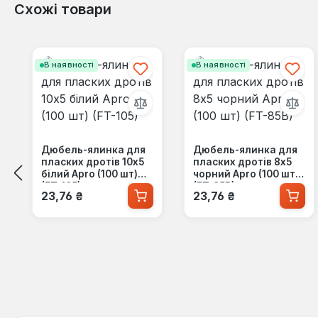
Схожі товари
Пропустити галерею продуктів
В наявності
В наявності
Дюбель-ялинка для
Дюбель-ялинка для
пласких дротів 10x5
пласких дротів 8x5
білий Apro (100 шт)
чорний Apro (100 шт)
(FT-105)
(FT-85B)
Звичайна ціна:
Звичайна ціна:
23,76 ₴
23,76 ₴