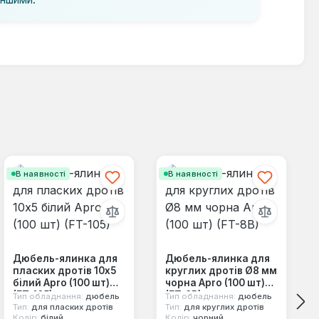
В наявності
В наявності
Дюбель-ялинка для
Дюбель-ялинка для
пласких дротів 10x5
круглих дротів Ø8 мм
білий Apro (100 шт)
чорна Apro (100 шт)
(FT-105)
(FT-8B)
Тип обладнання:
дюбель
Тип обладнання:
дюбель
Тип:
для пласких дротів
Тип:
для круглих дротів
Колір:
білий
Колір:
чорний