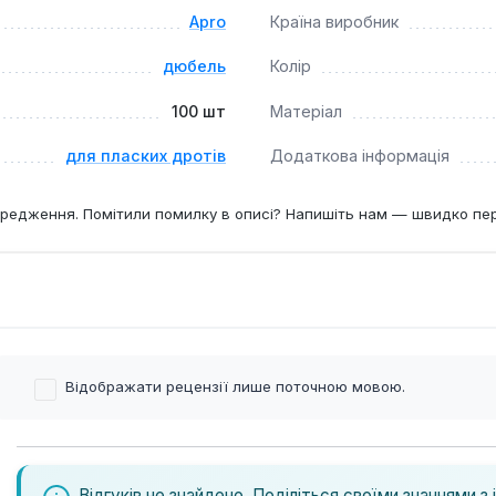
Apro
Країна виробник
дюбель
Колір
100 шт
Матеріал
для пласких дротів
Додаткова інформація
редження. Помітили помилку в описі? Напишіть нам — швидко пе
Відображати рецензії лише поточною мовою.
Відгуків не знайдено. Поділіться своїми знаннями з 