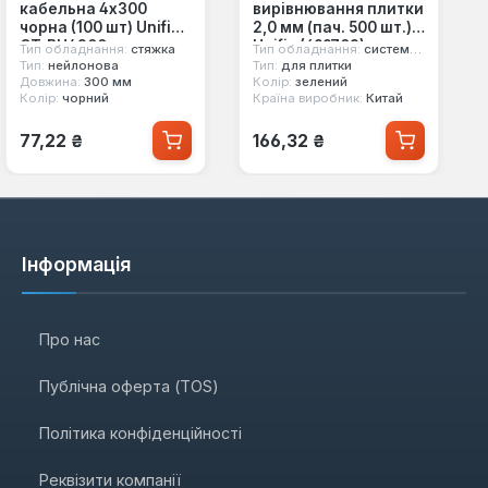
кабельна 4x300
вирівнювання плитки
чорна (100 шт) Unifix
2,0 мм (пач. 500 шт.)
CT-BU4300
Unifix (699703)
Тип обладнання:
стяжка
Тип обладнання:
система вирівнювання плитки
Тип:
нейлонова
Тип:
для плитки
Довжина:
300 мм
Колір:
зелений
Колір:
чорний
Країна виробник:
Китай
Звичайна ціна:
Звичайна ціна:
77,22 ₴
166,32 ₴
Інформація
Про нас
Публічна оферта (TOS)
Політика конфіденційності
Реквізити компанії