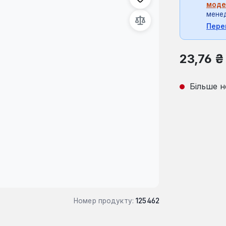
моде
мене
Пере
Звичайна ці
23,76 ₴
Більше н
Номер продукту:
125462