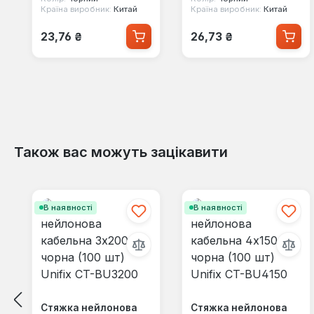
Країна виробник:
Китай
Країна виробник:
Китай
Звичайна ціна:
Звичайна ціна:
23,76 ₴
26,73 ₴
Також вас можуть зацікавити
Пропустити галерею продуктів
В наявності
В наявності
Стяжка нейлонова
Стяжка нейлонова