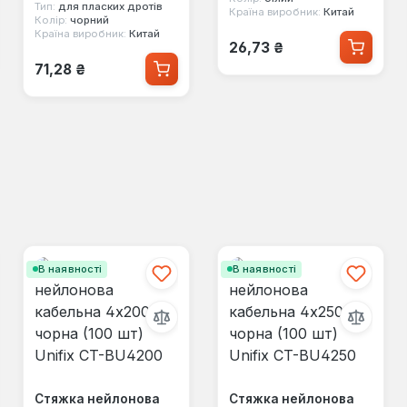
(FT-2125B)
Тип:
для пласких дротів
Країна виробник:
Китай
Колір:
чорний
Країна виробник:
Китай
Звичайна ціна:
26,73 ₴
Звичайна ціна:
71,28 ₴
В наявності
В наявності
Стяжка нейлонова
Стяжка нейлонова