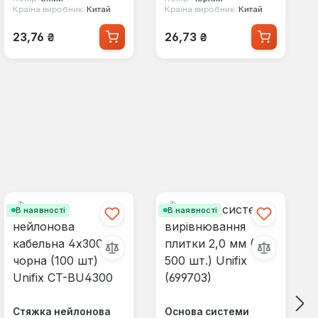
Країна виробник:
Китай
Країна виробник:
Китай
Звичайна ціна:
Звичайна ціна:
23,76 ₴
26,73 ₴
В наявності
В наявності
Стяжка нейлонова
Основа системи