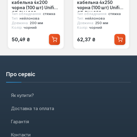
кабельна 4x200
кабельна 4x250
чорна (100 шт) Unifix
чорна (100 шт) Unifix
CT-BU4200
CT-BU4250
Тип обладнання:
стяжка
Тип обладнання:
стяжка
Тип:
нейлонова
Тип:
нейлонова
Довжина:
200 мм
Довжина:
250 мм
Колір:
чорний
Колір:
чорний
Звичайна ціна:
Звичайна ціна:
50,49 ₴
62,37 ₴
Про сервіс
Як купити?
Доставка та оплата
Гарантія
Контакти