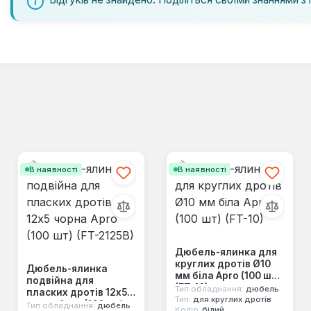
В наявності
В наявності
Дюбель-ялинка для
круглих дротів Ø10
Дюбель-ялинка
мм біла Apro (100 шт)
подвійна для
(FT-10)
Тип обладнання:
дюбель
пласких дротів 12x5
Тип:
для круглих дротів
чорна Apro (100 шт)
Тип обладнання:
дюбель
Колір:
білий