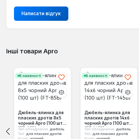
Написати відгук
Інші товари Apro
Пропустити галерею продуктів
В наявності
В наявності
Дюбель-ялинка для
Дюбель-ялинка для
пласких дротів 8x5
пласких дротів 14x6
чорний Apro (100 шт)
чорний Apro (100 шт)
(FT-85B)
(FT-145B)
Тип обладнання:
дюбель
Тип обладнання:
дюбель
Тип:
для пласких дротів
Тип:
для пласких дротів
Колір:
чорний
Колір:
чорний