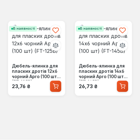
В наявності
В наявності
Дюбель-ялинка для
Дюбель-ялинка для
пласких дротів 12x6
пласких дротів 14x6
чорний Apro (100 шт)
чорний Apro (100 шт)
(FT-125B)
(FT-145B)
Звичайна ціна:
Звичайна ціна:
23,76 ₴
26,73 ₴