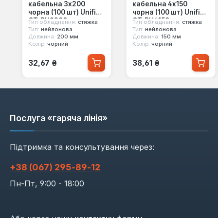
кабельна 3x200
кабельна 4x150
чорна (100 шт) Unifix
чорна (100 шт) Unifix
CT-BU3200
CT-BU4150
Тип обладнання:
стяжка
Тип обладнання:
стяжка
Тип:
нейлонова
Тип:
нейлонова
Довжина:
200 мм
Довжина:
150 мм
Колір:
чорний
Колір:
чорний
Звичайна ціна:
Звичайна ціна:
32,67 ₴
38,61 ₴
Послуга «гаряча лінія»
Підтримка та консультування через:
+38 (067) 295‑89‑12
Пн-Пт, 9:00 - 18:00