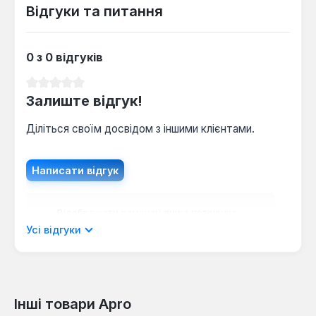
Відгуки та питання
0 з 0 відгуків
Середня оцінка 0 з 5 зірок
Залиште відгук!
Діліться своїм досвідом з іншими клієнтами.
Написати відгук
Відображати рецензії лише поточною
мовою.
Усі відгуки
Інші товари Apro
Відгуків не знайдено. Поділіться