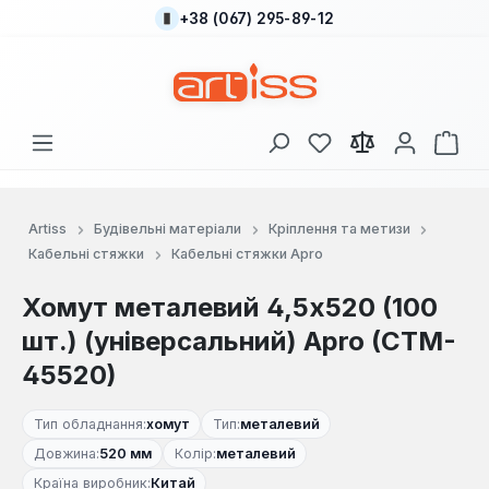
+38 (067) 295-89-12
Перейти до основного вмісту
У вас є 0 у списку
Кош
Artiss
Будівельні матеріали
Кріплення та метизи
Кабельні стяжки
Кабельні стяжки Apro
Хомут металевий 4,5х520 (100
шт.) (універсальний) Apro (CTM-
45520)
Тип обладнання:
хомут
Тип:
металевий
Довжина:
520 мм
Колір:
металевий
Країна виробник:
Китай