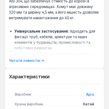
Aisi 304, що забезпечує стійкість до корозії в
агресивних середовищах. Хомут має довжину
520 мм та ширину 4,5 мм, а його міцність дозволяє
витримувати навантаження до 60 кг.
Універсальне застосування:
підходить для
фіксації труб, кабелів, арматури та інших
елементів у будівництві, промисловості та
побутових ремонтах.
Зручне комплектування:
упаковка містить
100 штук, що оптимально для виконання
Читати повністю
об'ємних робіт без необхідності частого
поповнення запасу.
Характеристики
Металеві хомути Apro використовуються для
створення міцних та довговічних з'єднань, де
Виробник
Apro
важлива стійкість до вологи та механічних впливів.
Вони є основним кріпильним елементом при
Країна виробник
Китай
монтажі інженерних систем та конструкцій.