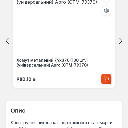
Хомут металевий 7,9х370 (100 шт.)
(універсальний) Apro (CTM-79370)
Звичайна ціна:
980,10 ₴
Опис
Конструкція виконана з нержавіючої сталі марки