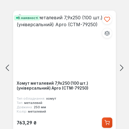
своїми знаннями з іншими.
Пропустити галерею продуктів
В наявності
Хомут металевий 7,9х250 (100 шт.)
(універсальний) Apro (CTM-79250)
Тип обладнання:
хомут
Тип:
металевий
Довжина:
250 мм
Колір:
металевий
Звичайна ціна:
763,29 ₴