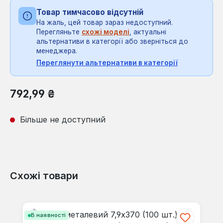
Товар тимчасово відсутній
На жаль, цей товар зараз недоступний.
Перегляньте
схожі моделі
, актуальні
альтернативи в категорії або зверніться до
менеджера.
Переглянути альтернативи в категорії
Звичайна ціна:
792,99 ₴
Більше не доступний
Схожі товари
Пропустити галерею продуктів
В наявності