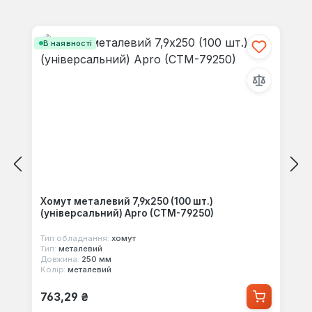
своїми знаннями з іншими.
Пропустити галерею продуктів
В наявності
Хомут металевий 7,9х250 (100 шт.)
(універсальний) Apro (CTM-79250)
Тип обладнання:
хомут
Тип:
металевий
Довжина:
250 мм
Колір:
металевий
Звичайна ціна:
763,29 ₴