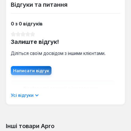
Відгуки та питання
0 з 0 відгуків
Середня оцінка 0 з 5 зірок
Залиште відгук!
Діліться своїм досвідом з іншими клієнтами.
Написати відгук
Відображати рецензії лише поточною
мовою.
Усі відгуки
Інші товари Apro
Відгуків не знайдено. Поділіться