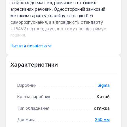
стійкість до мастил, розчинників та інших
агресивних речовин. Односторонній замковий
механізм гарантує надійну фіксацію без
саморозпускання, а відповідність стандарту
UL94V2 підтверджує, що хомут не підтримує
горіння.
Читати повністю
Універсальне застосування:
Призначений для
кріплення та організації кабелів, труб, шлангів та
Характеристики
інших елементів діаметром до 65 мм.
Простота монтажу:
Для використання
достатньо протягнути хвостовик через замок і
затягнути, а для зняття – натиснути на
Виробник
Sigma
фіксатор або зрізати.
Країна виробник
Китай
Оптимальна комплектація:
Упаковка містить
100 штук хомутів, що зручно для професійного
Тип обладнання
стяжка
використання на об'єкті або в майстерні.
Довжина
250 мм