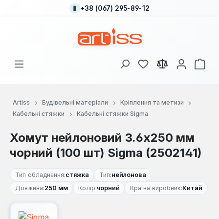
+38 (067) 295-89-12
Перейти до основного вмісту
У вас є 0 у списку
Кош
Artiss
Будівельні матеріали
Кріплення та метизи
Кабельні стяжки
Кабельні стяжки Sigma
Хомут нейлоновий 3.6x250 мм
чорний (100 шт) Sigma (2502141)
Тип обладнання:
стяжка
Тип:
нейлонова
Довжина:
250 мм
Колір:
чорний
Країна виробник:
Китай