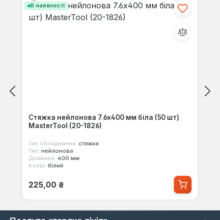
В наявності
Стяжка нейлонова 7.6x400 мм біла (50 шт)
MasterTool (20-1826)
Тип обладнання:
стяжка
Тип:
нейлонова
Довжина:
400 мм
Колір:
білий
Звичайна ціна:
225,00 ₴