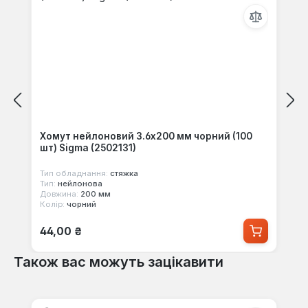
Хомут нейлоновий 3.6x200 мм чорний (100
шт) Sigma (2502131)
Тип обладнання:
стяжка
Тип:
нейлонова
Довжина:
200 мм
Колір:
чорний
Звичайна ціна:
44,00 ₴
Також вас можуть зацікавити
Пропустити галерею продуктів