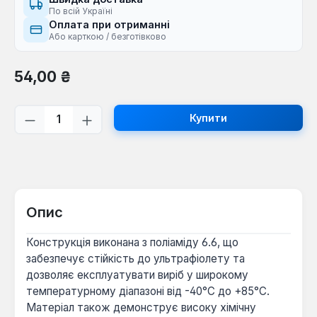
По всій Україні
Оплата при отриманні
Або карткою / безготівково
Звичайна ціна:
54,00 ₴
Кількість товару: Введіть потрібну кі
Купити
Опис
Конструкція виконана з поліаміду 6.6, що
забезпечує стійкість до ультрафіолету та
дозволяє експлуатувати виріб у широкому
температурному діапазоні від -40°C до +85°C.
Матеріал також демонструє високу хімічну