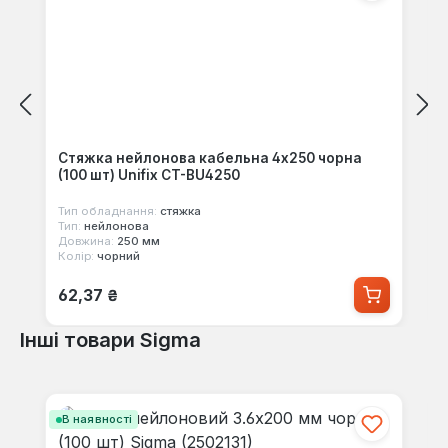
Стяжка нейлонова кабельна 4x250 чорна
(100 шт) Unifix CT-BU4250
Тип обладнання:
стяжка
Тип:
нейлонова
Довжина:
250 мм
Колір:
чорний
Звичайна ціна:
62,37 ₴
Інші товари Sigma
Пропустити галерею продуктів
В наявності