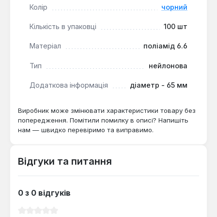
Нейлонові хомути Sigma чорного кольору є
Колір
чорний
стандартним рішенням для електромонтажних,
сантехнічних та інших монтажних робіт, де
Кількість в упаковці
100 шт
потрібна надійна та швидка фіксація. Вони
підходять для застосування як у приміщенні, так і
Матеріал
поліамід 6.6
на відкритому повітрі завдяки стійкості до
Тип
нейлонова
погодних умов.
Додаткова інформація
діаметр - 65 мм
Виробник може змінювати характеристики товару без
попередження. Помітили помилку в описі? Напишіть
нам — швидко перевіримо та виправимо.
Відгуки та питання
0 з 0 відгуків
Середня оцінка 0 з 5 зірок