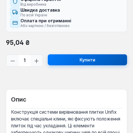
Від виробника
Швидка доставка
По всій Україні
Оплата при отриманні
Або карткою / безготівково
Звичайна ціна:
95,04 ₴
Кількість товару: Введіть потрібну кі
Купити
Опис
Конструкція системи вирівнювання плитки Unifix
включає спеціальні клини, які фіксують положення
плиток під час укладання. Ці елементи
забезпечують однакову ширину швів по всій площі