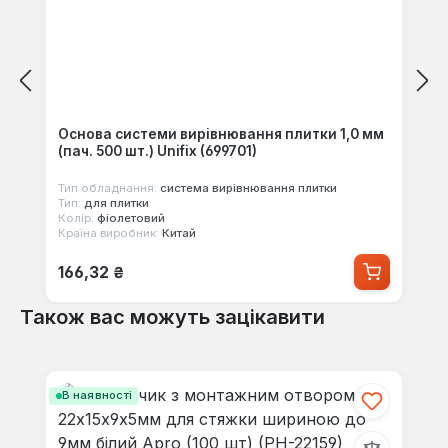
Основа системи вирівнювання плитки 1,0 мм
(пач. 500 шт.) Unifix (699701)
Тип обладнання:
система вирівнювання плитки
Тип:
для плитки
Колір:
фіолетовий
Країна виробник:
Китай
Звичайна ціна:
166,32 ₴
Також вас можуть зацікавити
Пропустити галерею продуктів
В наявності