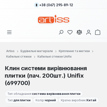
+38 (067) 295-89-12
Перейти до основного вмісту
У вас є 0 у списку
Кош
Artiss
Будівельні матеріали
Кріплення та метизи
Кабельні стяжки
Кабельні стяжки Unifix
Клин системи вирівнювання
плитки (пач. 200шт.) Unifix
(699700)
Тип обладнання:
система вирівнювання плитки
Тип:
для плитки
Колір:
чорний
Країна виробник:
Китай