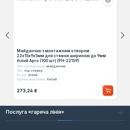
Майданчик з монтажним отвором
22x15x9x5мм для стяжки шириною до 9мм
білий Apro (100 шт) (PH-22159)
Тип обладнання:
майданчик
Тип:
під стяжку
Колір:
білий
Країна виробник:
Китай
Звичайна ціна:
273,24 ₴
Послуга «гаряча лінія»