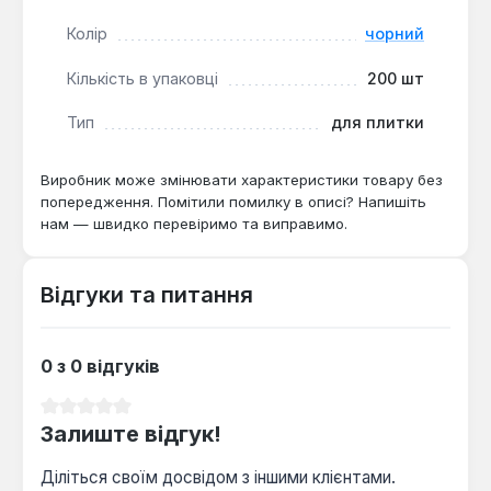
процес укладання плитки для майстрів будь-якого
Колір
чорний
рівня. Вона особливо актуальна при роботі з
плиткою великого формату, де критично важливо
Кількість в упаковці
200 шт
уникнути різниці в рівнях між сусідніми
елементами. Комплект зручно використовувати
Тип
для плитки
як для професійного ремонту, так і для власних
будівельних проектів.
Виробник може змінювати характеристики товару без
попередження. Помітили помилку в описі? Напишіть
нам — швидко перевіримо та виправимо.
Відгуки та питання
0 з 0 відгуків
Середня оцінка 0 з 5 зірок
Залиште відгук!
Діліться своїм досвідом з іншими клієнтами.