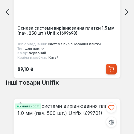
Основа системи вирівнювання плитки 1,5 мм
(пач. 250 шт.) Unifix (699698)
Тип обладнання:
система вирівнювання плитки
Тип:
для плитки
Колір:
червоний
Країна виробник:
Китай
Звичайна ціна:
89,10 ₴
Інші товари Unifix
Пропустити галерею продуктів
В наявності