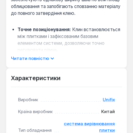
облицювання та запобігають сповзанню матеріалу
до повного затвердіння клею.
Точне позиціонування:
Клин встановлюється
між плитками і зафіксованим базовим
елементом системи, дозволяючи точно
регулювати рівень.
Універсальне застосування:
Підходить для
Читати повністю
роботи з керамічною, керамогранітною
плиткою та клінкером різних форматів.
Характеристики
Оптимальна кількість:
Упаковка містить 200
клинів, що розраховано на обсяг середнього за
розміром об'єкта.
Виробник
Unifix
Міцність матеріалу:
Виготовлені зі стійкого до
навантажень пластику, який не деформується
Країна виробник
Китай
під тиском і не ламається при демонтажі.
система вирівнювання
Тип обладнання
плитки
Експлуатація системи з клинами Unifix спрощує