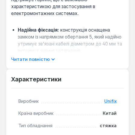
характеристикою для застосування в
електромонтажних системах.
Надійна фіксація:
конструкція оснащена
замком із напрямком обертання 5, який надійно
утримує зв'язані кабелі діаметром до 40 мм та
витримує значне натягнення.
Організація проводки:
довжина 150 мм
Читати повністю
дозволяє зв'язувати як невеликі пучки проводів,
так і об'ємні кабельні траси в будівельних та IT-
Характеристики
проектах.
Чорний колір стяжки є практичним та
Виробник
Unifix
універсальним. Нейлонові стяжки цього типу є
основним інструментом для професійного та
Країна виробник
Китай
побутового електромонтажу, організації
кабельних мереж у щитках, на виробництві або
Тип обладнання
стяжка
для упорядкування проводів вдома.