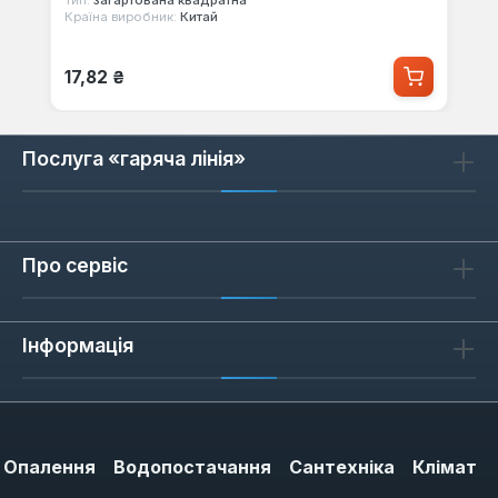
Тип:
загартована квадратна
Країна виробник:
Китай
Звичайна ціна:
17,82 ₴
Послуга «гаряча лінія»
Про сервіс
Інформація
Опалення
Водопостачання
Сантехніка
Клімат