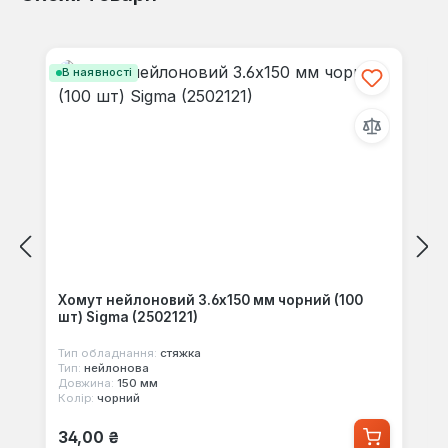
своїми знаннями з іншими.
Пропустити галерею продуктів
В наявності
Хомут нейлоновий 3.6x150 мм чорний (100
шт) Sigma (2502121)
Тип обладнання:
стяжка
Тип:
нейлонова
Довжина:
150 мм
Колір:
чорний
Звичайна ціна:
34,00 ₴