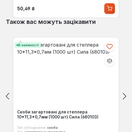
Звичайна ціна:
50,49 ₴
Також вас можуть зацікавити
Пропустити галерею продуктів
В наявності
Скоби загартовані для степлера
10*11,3*0,7мм (1000 шт) Сила (680103)
Тип обладнання:
скоба