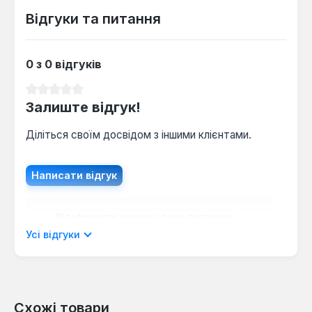
Відгуки та питання
0 з 0 відгуків
Середня оцінка 0 з 5 зірок
Залиште відгук!
Діліться своїм досвідом з іншими клієнтами.
Написати відгук
Відображати рецензії лише поточною
мовою.
Усі відгуки
Схожі товари
Відгуків не знайдено. Поділіться