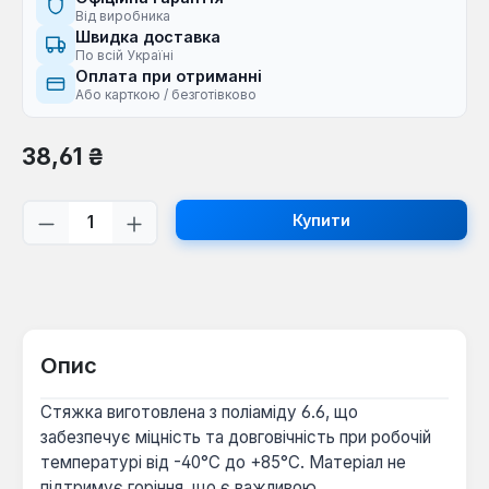
Від виробника
Швидка доставка
По всій Україні
Оплата при отриманні
Або карткою / безготівково
Звичайна ціна:
38,61 ₴
Кількість товару: Введіть потрібну кі
Купити
Опис
Стяжка виготовлена з поліаміду 6.6, що
забезпечує міцність та довговічність при робочій
температурі від -40°C до +85°C. Матеріал не
підтримує горіння, що є важливою