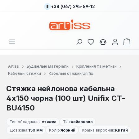
+38 (067) 295-89-12
Перейти до основного вмісту
У вас є 0 у списку
Кош
Artiss
Будівельні матеріали
Кріплення та метизи
Кабельні стяжки
Кабельні стяжки Unifix
Стяжка нейлонова кабельна
4x150 чорна (100 шт) Unifix CT-
BU4150
Тип обладнання:
стяжка
Тип:
нейлонова
Довжина:
150 мм
Колір:
чорний
Країна виробник:
Китай