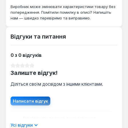
для автомайстерень, сервісних центрів та
Виробник може змінювати характеристики товару без
домашнього використання, де потрібен надійний та
попередження. Помітили помилку в описі? Напишіть
функціональний інструмент для монтажу та
нам — швидко перевіримо та виправимо.
демонтажу кріплень.
Відгуки та питання
0 з 0 відгуків
Середня оцінка 0 з 5 зірок
Залиште відгук!
Діліться своїм досвідом з іншими клієнтами.
Написати відгук
Відображати рецензії лише поточною
мовою.
Усі відгуки