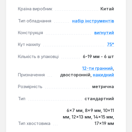
транспортування інструментів.
Країна виробник
Китай
Висока міцність:
Виготовлення з хром-
Тип обладнання
набір інструментів
ванадієвої сталі забезпечує довговічність та
стійкість до навантажень.
Конструкція
вигнутий
Оптимальний доступ:
Вигнута конструкція з
Кут нахилу
75°
кутом 75° дозволяє працювати в обмежених
просторах.
Кількість в упаковці
6-19 мм - 6 шт
Надійний захват:
12-гранний профіль мінімізує
ризик пошкодження граней кріплення.
12-ти гранний
,
Призначення
двосторонній,
накидний
Зручне зберігання:
Пластиковий футляр для
організованого розміщення та
Розмірність
метрична
транспортування.
Універсальність:
Набір включає ключі для
Тип
стандартний
широкого діапазону метричних розмірів від 6 до
6×7 мм, 8×9 мм, 10×11
19 мм.
мм, 12×13 мм, 14×15 мм,
Тип хвостовика
17×19 мм
Цей набір накидних ключів є практичним рішенням