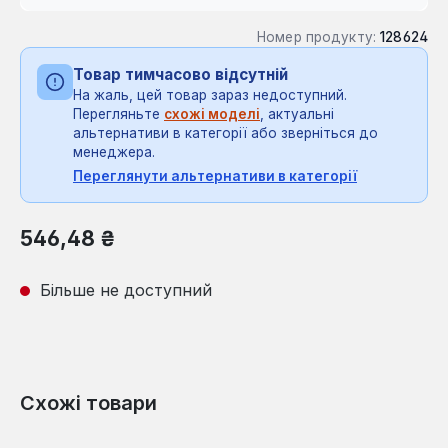
Номер продукту:
128624
Товар тимчасово відсутній
На жаль, цей товар зараз недоступний.
Перегляньте
схожі моделі
, актуальні
альтернативи в категорії або зверніться до
менеджера.
Переглянути альтернативи в категорії
Звичайна ціна:
546,48 ₴
Більше не доступний
Схожі товари
Пропустити галерею продуктів