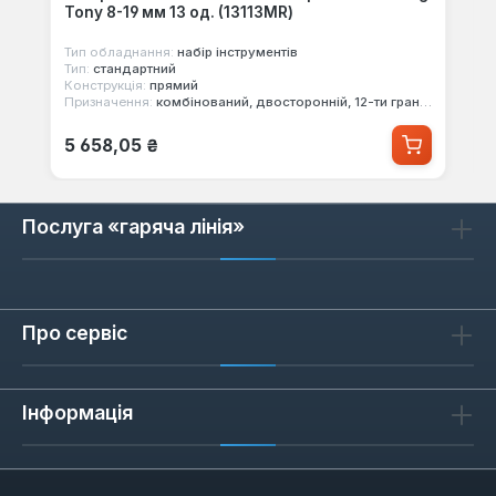
Tony 8-19 мм 13 од. (13113MR)
Тип обладнання:
набір інструментів
Тип:
стандартний
Конструкція:
прямий
Призначення:
комбінований, двосторонній, 12-ти гранний, з тріскачкою
Звичайна ціна:
5 658,05 ₴
Послуга «гаряча лінія»
Про сервіс
Інформація