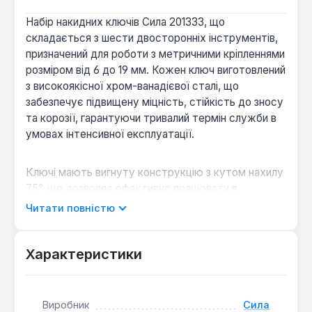
Набір накидних ключів Сила 201333, що
складається з шести двосторонніх інструментів,
призначений для роботи з метричними кріпленнями
розміром від 6 до 19 мм. Кожен ключ виготовлений
з високоякісної хром-ванадієвої сталі, що
забезпечує підвищену міцність, стійкість до зносу
та корозії, гарантуючи тривалий термін служби в
умовах інтенсивної експлуатації.
Ключі мають вигнуту конструкцію з кутом нахилу
75°, що дозволяє ефективно працювати в
обмежених просторах та важкодоступних
Читати повністю
місцях, де прямі ключі не можуть бути
використані. 12-гранний профіль накидної частини
забезпечує надійний захват кріплення, мінімізуючи
Характеристики
ризик пошкодження граней. Комплект
постачається у зручному пластиковому футлярі,
що забезпечує організоване зберігання та легке
Виробник
Сила