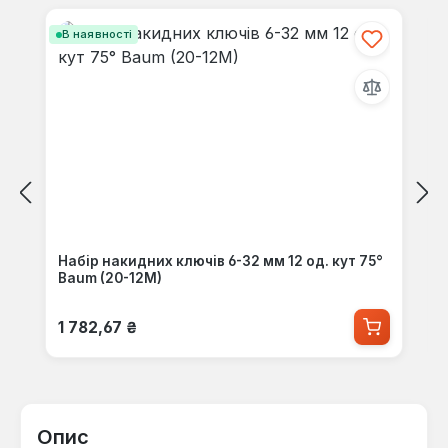
В наявності
Набір накидних ключів 6-32 мм 12 од. кут 75°
Baum (20-12M)
Звичайна ціна:
1 782,67 ₴
Опис