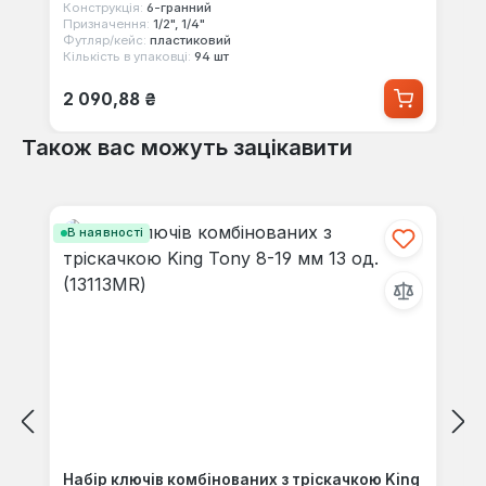
Конструкція:
6-гранний
Призначення:
1/2", 1/4"
Футляр/кейс:
пластиковий
Кількість в упаковці:
94 шт
Звичайна ціна:
2 090,88 ₴
Також вас можуть зацікавити
Пропустити галерею продуктів
В наявності
Набір ключів комбінованих з тріскачкою King