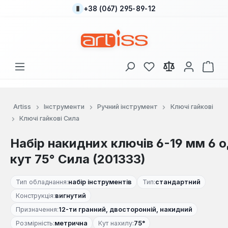
+38 (067) 295-89-12
Перейти до основного вмісту
У вас є 0 у списку
Кош
Artiss
Інструменти
Ручний інструмент
Ключі гайкові
Ключі гайкові Сила
Набір накидних ключів 6-19 мм 6 о
кут 75° Сила (201333)
Тип обладнання:
набір інструментів
Тип:
стандартний
Конструкція:
вигнутий
Призначення:
12-ти гранний, двосторонній, накидний
Розмірність:
метрична
Кут нахилу:
75°