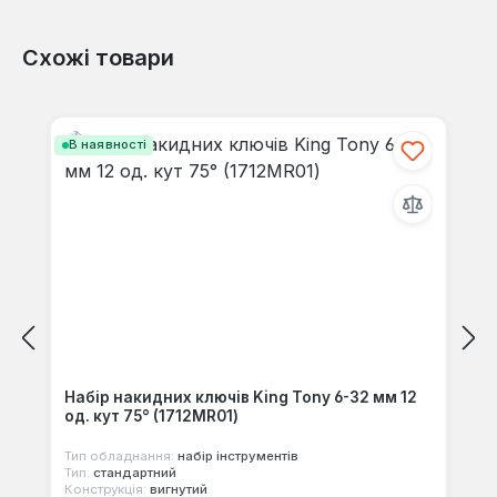
Схожі товари
Відгуків не знайдено. Поділіться
своїми знаннями з іншими.
Пропустити галерею продуктів
В наявності
Набір накидних ключів King Tony 6-32 мм 12
од. кут 75° (1712MR01)
Тип обладнання:
набір інструментів
Тип:
стандартний
Конструкція:
вигнутий