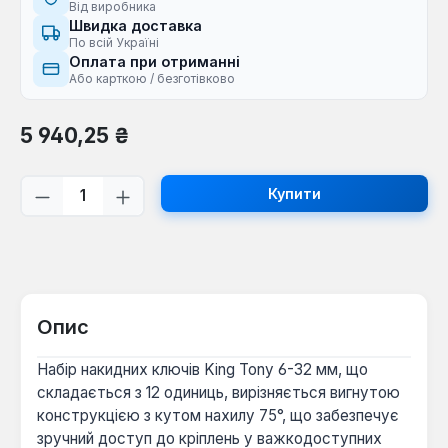
Від виробника
Швидка доставка
По всій Україні
Оплата при отриманні
Або карткою / безготівково
Звичайна ціна:
5 940,25 ₴
Кількість товару: Введіть потрібну кі
Купити
Опис
Набір накидних ключів King Tony 6-32 мм, що
складається з 12 одиниць, вирізняється вигнутою
конструкцією з кутом нахилу 75°, що забезпечує
зручний доступ до кріплень у важкодоступних