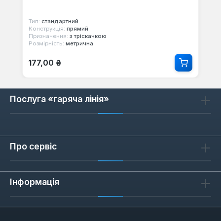
Тип:
стандартний
Конструкція:
прямий
Призначення:
з тріскачкою
Розмірність:
метрична
Звичайна ціна:
177,00 ₴
Послуга «гаряча лінія»
Про сервіс
Інформація