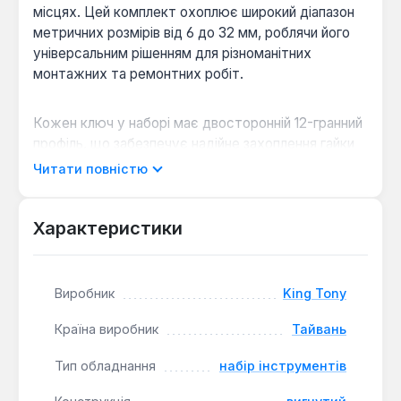
місцях. Цей комплект охоплює широкий діапазон
метричних розмірів від 6 до 32 мм, роблячи його
універсальним рішенням для різноманітних
монтажних та ремонтних робіт.
Кожен ключ у наборі має двосторонній 12-гранний
профіль, що забезпечує надійне захоплення гайки
або болта, мінімізуючи ризик пошкодження граней.
Читати повністю
Вигнута форма ключів дозволяє працювати з
кріпленнями, розташованими на плоских поверхнях
або в обмеженому просторі, де прямі ключі
Характеристики
можуть бути неефективними.
Виробник
King Tony
Набір поставляється у зручному чохлі з матеріалу
Tetoron, що забезпечує організоване зберігання та
Країна виробник
Тайвань
легке транспортування інструментів. Це
допомагає підтримувати порядок у майстерні або
Тип обладнання
набір інструментів
на робочому місці та швидко знаходити потрібний
розмір ключа.