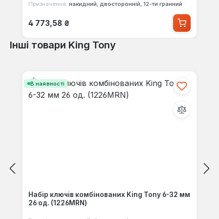
Призначення:
накидний, двосторонній, 12-ти гранний
Звичайна ціна:
4 773,58 ₴
Інші товари King Tony
Пропустити галерею продуктів
В наявності
Набір ключів комбінованих King Tony 6-32 мм
26 од. (1226MRN)