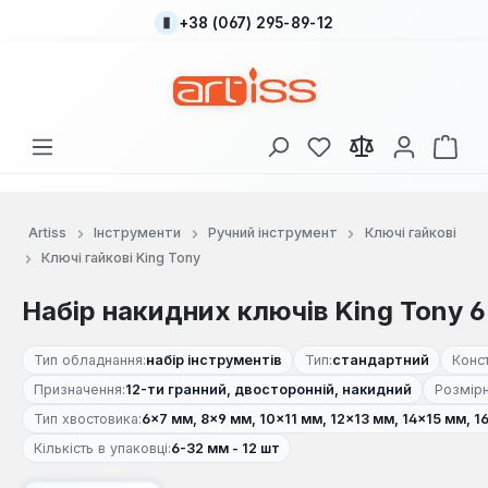
+38 (067) 295-89-12
Перейти до основного вмісту
У вас є 0 у списку
Кош
Artiss
Інструменти
Ручний інструмент
Ключі гайкові
Ключі гайкові King Tony
Набір накидних ключів King Tony 6
Тип обладнання:
набір інструментів
Тип:
стандартний
Конст
Призначення:
12-ти гранний, двосторонній, накидний
Розмірн
Тип хвостовика:
6×7 мм, 8×9 мм, 10×11 мм, 12×13 мм, 14×15 мм, 
Кількість в упаковці:
6-32 мм - 12 шт