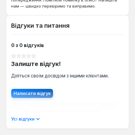
автомобілів, ремонту обладнання та інших завдань,
нам — швидко перевіримо та виправимо.
де потрібна точність, надійність та доступ до
складних вузлів.
Відгуки та питання
0 з 0 відгуків
Середня оцінка 0 з 5 зірок
Залиште відгук!
Діліться своїм досвідом з іншими клієнтами.
Написати відгук
Відображати рецензії лише поточною
мовою.
Усі відгуки