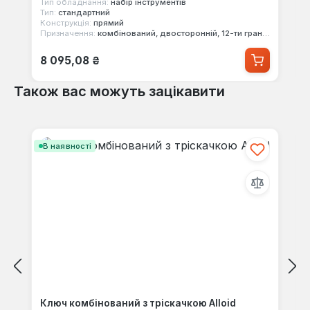
Тип обладнання:
набір інструментів
Тип:
стандартний
Конструкція:
прямий
Призначення:
комбінований, двосторонній, 12-ти гранний
Звичайна ціна:
8 095,08 ₴
Також вас можуть зацікавити
Пропустити галерею продуктів
В наявності
Ключ комбінований з тріскачкою Alloid