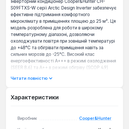
Інверторний кондиціонер Cooper&Hunter CH-
S09FTXS-W серії Arctic Design Inverter забезпечує
ефективне підтримання комфортного
мікроклімату в приміщеннях площею до 25 м². Ця
модель розроблена для роботи в широкому
температурному діапазоні, дозволяючи
охолоджувати повітря при зовнішній температурі
до +48°C та обігрівати приміщення навіть за
сильних морозів до -25°C. Високий клас
енергоефективності A+++ в режимі охолодження
(SEER 8.6) та A++ в режимі обігріву (SCOP 4.9)
свідчить про його економічність та знижене
Читати повністю
споживання електроенергії.
Пристрій оснащений інноваційною технологією
Характеристики
«Холодна плазма», яка забезпечує тотальне
очищення повітря від бактерій, вірусів, алергенів
та неприємних запахів, створюючи здорову
Виробник
Cooper&Hunter
атмосферу в приміщенні. Завдяки інверторній