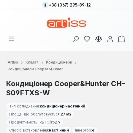
+38 (067) 295-89-12
Перейти до основного вмісту
У вас є 0 у списку
Кош
Artiss
Клімат
Кондиціонери
Кондиціонери Cooper&Hunter
Кондиціонер Cooper&Hunter CH-
S09FTXS-W
Тип обладнання:
кондиціонер настінний
Площа, що обслуговується:
27 м2
Продуктивність, кБТО/год:
9
Спосіб встановлення:
настінний
Інвертор:
є