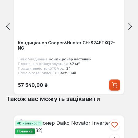
Кондиціонер Cooper&Hunter CH-S24FTXQ2-
NG
Тип обладнання:
кондиціонер настінний
Площа, що обслуговується:
67 м²
Продуктивність, кБТО/год:
24
Спосіб встановлення:
настінний
Звичайна ціна:
57 540,00 ₴
Також вас можуть зацікавити
Пропустити галерею продуктів
В наявності
Новинка