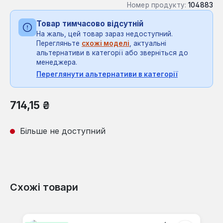
Номер продукту:
104883
Товар тимчасово відсутній
На жаль, цей товар зараз недоступний.
Перегляньте
схожі моделі
, актуальні
альтернативи в категорії або зверніться до
менеджера.
Переглянути альтернативи в категорії
Звичайна ціна:
714,15 ₴
Більше не доступний
Схожі товари
Пропустити галерею продуктів