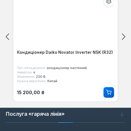
Кондиціонер Daiko Novator Inverter NSK (R32)
Тип обладнання:
кондиціонер настінний
Інвертор:
є
Живлення:
220 В
Країна виробник:
Китай
Звичайна ціна:
15 200,00 ₴
Послуга «гаряча лінія»