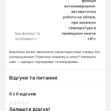
функція
невеликих офісах або готельних номерах. Його
антизамерзання.
інверторна технологія, широкий діапазон робочих
автоматична
температур та система очищення повітря
робота на обігрів,
роблять його придатним для цілорічного
при зниженні
використання, забезпечуючи не тільки
температури в
охолодження та обігрів, але й покращення якості
Інші функції та
приміщенні нижче
повітря.
особливості
+8°c
Виробник може змінювати характеристики товару без
попередження. Помітили помилку в описі? Напишіть
нам — швидко перевіримо та виправимо.
Відгуки та питання
0 з 0 відгуків
Середня оцінка 0 з 5 зірок
Залиште відгук!