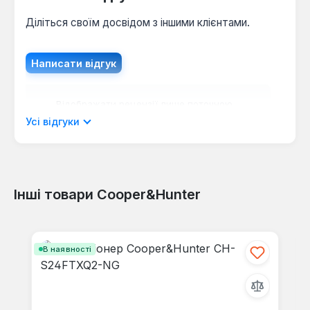
Діліться своїм досвідом з іншими клієнтами.
Написати відгук
Відображати рецензії лише поточною
мовою.
Усі відгуки
Інші товари Cooper&Hunter
Відгуків не знайдено. Поділіться
своїми знаннями з іншими.
Пропустити галерею продуктів
В наявності