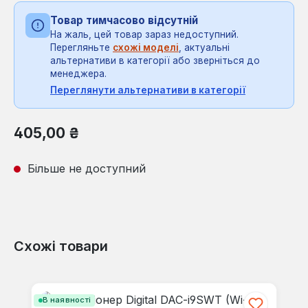
Товар тимчасово відсутній
На жаль, цей товар зараз недоступний.
Перегляньте
схожі моделі
, актуальні
альтернативи в категорії або зверніться до
менеджера.
Переглянути альтернативи в категорії
Звичайна ціна:
405,00 ₴
Більше не доступний
Схожі товари
Пропустити галерею продуктів
В наявності