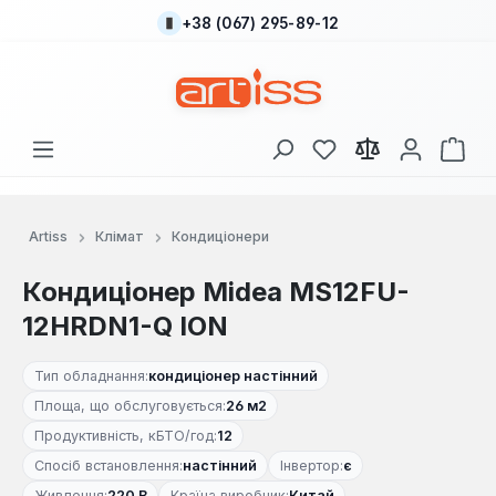
+38 (067) 295-89-12
Перейти до основного вмісту
У вас є 0 у списку
Кош
Artiss
Клімат
Кондиціонери
Кондиціонер Midea MS12FU-
12HRDN1-Q ION
Тип обладнання:
кондиціонер настінний
Площа, що обслуговується:
26 м2
Продуктивність, кБТО/год:
12
Спосіб встановлення:
настінний
Інвертор:
є
Живлення:
220 В
Країна виробник:
Китай