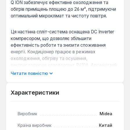
Q ION забезпечує ефективне охолодження та
обігрів приміщень площею до 26 м², підтримуючи
оптимальний мікроклімат та чистоту повітря.
Ця настінна спліт-система оснащена DC Inverter
компресором, що дозволяє збільшити
ефективність роботи та знизити споживання
енергії. Кондиціонер працює в режимах
охолодження, обігріву та осушення,
використовуючи холодоагент R410A. Алюмінієвий
теплообмінник має гідрофільне покриття, що
Читати повністю
забезпечує швидке видалення конденсату та
запобігає утворенню плісняви та бактерій.
Вбудований іонізатор продукує мільйони негативно
Характеристики
заряджених іонів, які нейтралізують шкідливі
елементи в повітрі, підтримуючи його свіжість.
Виробник
Midea
Інверторна технологія
: Компресор
Країна виробник
Китай
постійного струму забезпечує високу