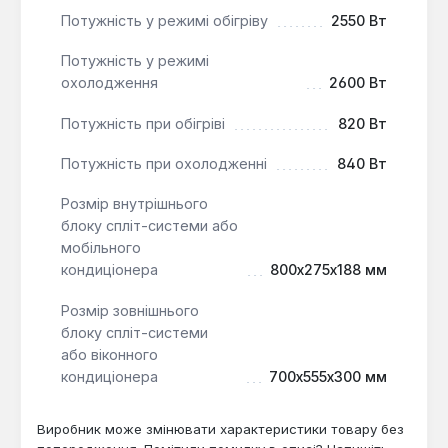
температурні значення для забезпечення
Потужність у режимі обігріву
2550 Вт
спокійного сну.
Потужність у режимі
Всесезонна експлуатація
:
охолодження
2600 Вт
Низькотемпературний комплект дозволяє
кондиціонеру ефективно працювати в режимі
Потужність при обігріві
820 Вт
охолодження при низьких температурах
зовнішнього повітря.
Потужність при охолодженні
840 Вт
Розмір внутрішнього
Ця модель є універсальним рішенням для квартир,
блоку спліт-системи або
невеликих офісів та інших приміщень, де важливі
мобільного
не тільки температурний комфорт, але й якість
кондиціонера
800х275х188 мм
повітря, а також можливість експлуатації в
широкому діапазоні зовнішніх температур.
Розмір зовнішнього
блоку спліт-системи
або віконного
кондиціонера
700x555x300 мм
Виробник може змінювати характеристики товару без