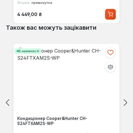
Форма:
прямокутна
Звичайна ціна:
4 449,00 ₴
Також вас можуть зацікавити
Пропустити галерею продуктів
В наявності
Кондиціонер Cooper&Hunter CH-
S24FTXAM2S-WP