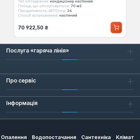
Тип обладнання:
кондиціонер настінний
Площа, що обслуговується:
70 м2
Продуктивність, кБТО/год:
24
Спосіб встановлення:
настінний
Звичайна ціна:
70 922,50 ₴
Послуга «гаряча лінія»
Про сервіс
Інформація
Опалення
Водопостачання
Сантехніка
Клімат