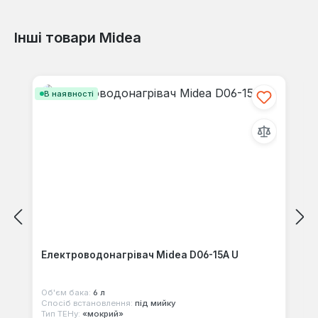
Інші товари Midea
Відгуків не знайдено. Поділіться
своїми знаннями з іншими.
Пропустити галерею продуктів
В наявності
Електроводонагрівач Midea D06-15A U
Об'єм бака:
6 л
Спосіб встановлення:
під мийку
Тип ТЕНу:
«мокрий»