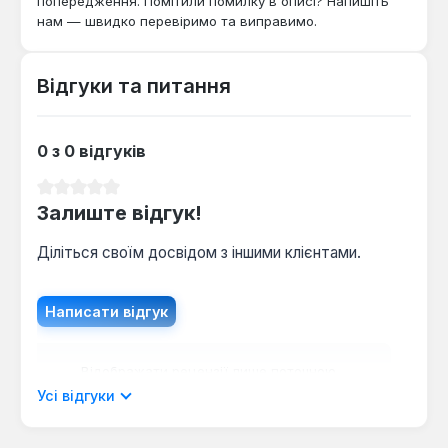
попередження. Помітили помилку в описі? Напишіть
нам — швидко перевіримо та виправимо.
Відгуки та питання
0 з 0 відгуків
Середня оцінка 0 з 5 зірок
Залиште відгук!
Діліться своїм досвідом з іншими клієнтами.
Написати відгук
Відображати рецензії лише поточною
мовою.
Усі відгуки