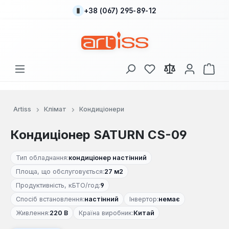
+38 (067) 295-89-12
Перейти до основного вмісту
У вас є 0 у списку
Кош
Artiss
Клімат
Кондиціонери
Кондиціонер SATURN CS-09
Тип обладнання:
кондиціонер настінний
Площа, що обслуговується:
27 м2
Продуктивність, кБТО/год:
9
Спосіб встановлення:
настінний
Інвертор:
немає
Живлення:
220 В
Країна виробник:
Китай