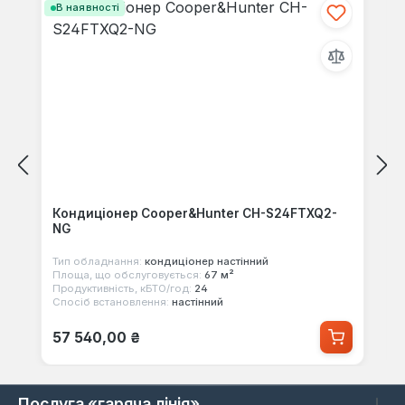
В наявності
Кондиціонер Cooper&Hunter CH-S24FTXQ2-
NG
Тип обладнання:
кондиціонер настінний
Площа, що обслуговується:
67 м²
Продуктивність, кБТО/год:
24
Спосіб встановлення:
настінний
Звичайна ціна:
57 540,00 ₴
Послуга «гаряча лінія»