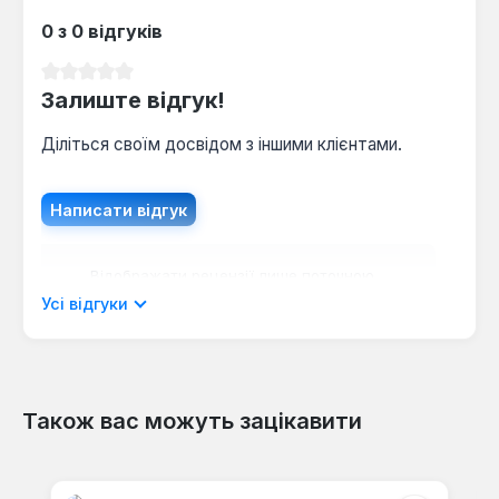
0 з 0 відгуків
Середня оцінка 0 з 5 зірок
Залиште відгук!
Діліться своїм досвідом з іншими клієнтами.
Написати відгук
Відображати рецензії лише поточною
мовою.
Усі відгуки
Також вас можуть зацікавити
Відгуків не знайдено. Поділіться
своїми знаннями з іншими.
Пропустити галерею продуктів