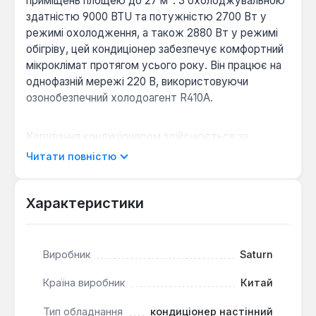
приміщень площею до 27 м². З охолоджувальною
здатністю 9000 BTU та потужністю 2700 Вт у
режимі охолодження, а також 2880 Вт у режимі
обігріву, цей кондиціонер забезпечує комфортний
мікроклімат протягом усього року. Він працює на
однофазній мережі 220 В, використовуючи
озонобезпечний холодоагент R410A.
Керування кондиціонером здійснюється за
допомогою пульта дистанційного керування, що
Читати повністю
дозволяє легко налаштовувати режими роботи та
параметри. Функція таймера увімкнення/
вимкнення надає можливість програмувати
Характеристики
роботу пристрою на певний час, оптимізуючи
споживання енергії. Крім основних режимів,
доступний автоматичний режим, який самостійно
Виробник
Saturn
підтримує задану температуру, та режим
осушення, що ефективно знижує рівень вологості
Країна виробник
Китай
в приміщенні.
Тип обладнання
кондиціонер настінний