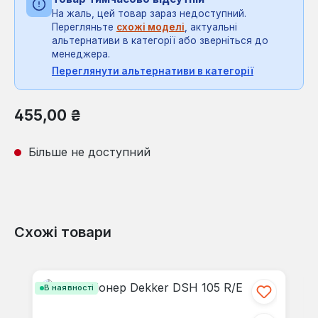
На жаль, цей товар зараз недоступний.
Перегляньте
схожі моделі
, актуальні
альтернативи в категорії або зверніться до
менеджера.
Переглянути альтернативи в категорії
Звичайна ціна:
455,00 ₴
Більше не доступний
Схожі товари
Пропустити галерею продуктів
В наявності