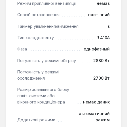
Режим припливної вентиляції
немає
рішенням для квартир, офісів, невеликих магазинів
та інших приміщень, де потрібне надійне та
Спосіб встановлення
настінний
функціональне обладнання для підтримки
комфортної температури. Його можливості
Таймер увімкнення/вимкнення
є
дозволяють ефективно охолоджувати влітку та
забезпечувати додатковий обігрів у міжсезоння, а
Тип холодоагенту
R 410A
також покращувати якість повітря.
Фаза
однофазный
Потужність у режимі обігріву
2880 Вт
Потужність у режимі
охолодження
2700 Вт
Розмір зовнішнього блоку
спліт-системи або
віконного кондиціонера
немає даних
автоматичний
Додаткові режими
режим