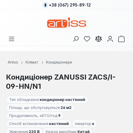
+38 (067) 295-89-12
Перейти до основного вмісту
У вас є 0 у списку
Кош
Artiss
Клімат
Кондиціонери
Кондиціонер ZANUSSI ZACS/I-
09-HN/N1
Тип обладнання:
кондиціонер настінний
Площа, що обслуговується:
26 м2
Продуктивність, кБТО/год:
9
Спосіб встановлення:
настінний
Інвертор:
є
Живлення:
220 В
Країна виробник:
Китай