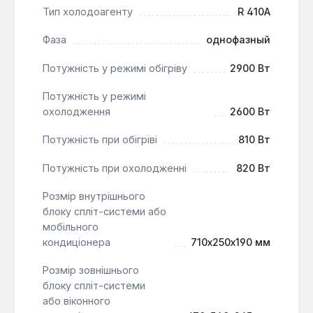
Тип холодоагенту
R 410A
функціональність та надійність роблять його
привабливим вибором для тих, хто шукає сучасне
Фаза
однофазный
обладнання для кондиціонування. Виріб
виготовлено в Китаї та має 3-річну гарантію.
Потужність у режимі обігріву
2900 Вт
Потужність у режимі
охолодження
2600 Вт
Потужність при обігріві
810 Вт
Потужність при охолодженні
820 Вт
Розмір внутрішнього
блоку спліт-системи або
мобільного
кондиціонера
710x250x190 мм
Розмір зовнішнього
блоку спліт-системи
або віконного