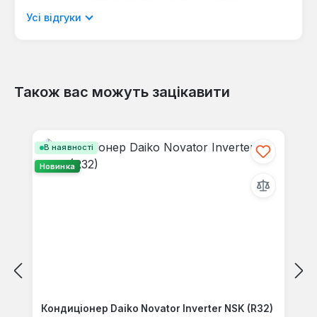
мовою.
Усі відгуки
Також вас можуть зацікавити
Відгуків не знайдено. Поділіться
своїми знаннями з іншими.
Пропустити галерею продуктів
В наявності
Новинка
Кондиціонер Daiko Novator Inverter NSK (R32)