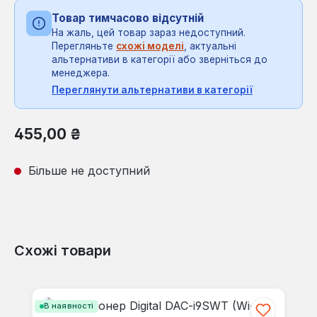
Товар тимчасово відсутній
На жаль, цей товар зараз недоступний.
Перегляньте
схожі моделі
, актуальні
альтернативи в категорії або зверніться до
менеджера.
Переглянути альтернативи в категорії
Звичайна ціна:
455,00 ₴
Більше не доступний
Схожі товари
Пропустити галерею продуктів
В наявності