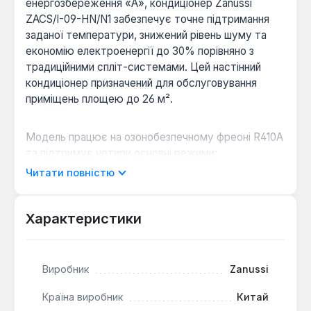
енергозбереження «А», кондиціонер Zanussi
ZACS/I-09-HN/N1 забезпечує точне підтримання
заданої температури, знижений рівень шуму та
економію електроенергії до 30% порівняно з
традиційними спліт-системами. Цей настінний
кондиціонер призначений для обслуговування
приміщень площею до 26 м².
Модель працює на озонобезпечному фреоні R410A
та підтримує чотири основні режими:
охолодження (2600 Вт), обігрів (2900 Вт),
Читати повністю
вентиляція та осушення. Вбудований іонізатор та
Cold-Catalyst фільтр сприяють очищенню повітря,
створюючи здоровіший мікроклімат. Функції Follow
Характеристики
Me, авторестарт, режими Auto, Sleep та Turbo, а
також 24-годинний таймер забезпечують
максимальний комфорт та зручність у
Виробник
Zanussi
використанні. Кондиціонер оснащений LED
дисплеєм та має захист від корозії та
Країна виробник
Китай