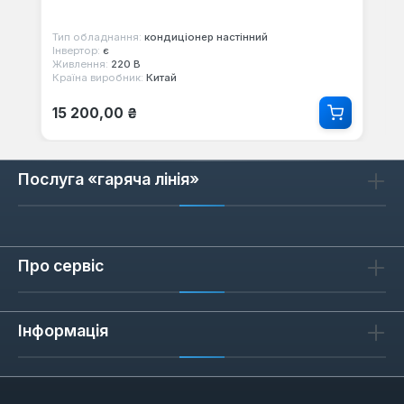
Тип обладнання:
кондиціонер настінний
Інвертор:
є
Живлення:
220 В
Країна виробник:
Китай
Звичайна ціна:
15 200,00 ₴
Послуга «гаряча лінія»
Про сервіс
Інформація