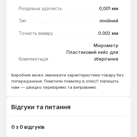
виробленими за стандартами дюймової
Роздільна здатність
0,001 мм
системи.
Тип
лінійний
Інструмент підходить для вимірювання валів,
Точність виміру
0.002 мм
втулок, осей та інших циліндричних деталей у
майстернях, сервісних центрах і лабораторіях
Мікрометр
контролю якості. Виробництво — Польща.
Пластиковий кейс для
Гарантія 1 рік, доставка по Україні.
Комплектація
зберігання
Виробник може змінювати характеристики товару без
Чи можна використовувати Yato YT-72306
попередження. Помітили помилку в описі? Напишіть
для вимірювання деталей з
нам — швидко перевіримо та виправимо.
твердосплавними покриттями?
Так — точність ±0,002 мм і роздільна
Відгуки та питання
здатність 0,001 мм дозволяють фіксувати
навіть мінімальні відхилення на поверхнях з
високою твердістю, що критично для прес-
0 з 0 відгуків
форм і штампів.