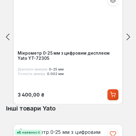
Мікрометр 0-25 мм з цифровим дисплеєм
Yato YT-72305
Діапазон вимірів:
0-25 мм
Точність виміру:
0.002 мм
Звичайна ціна:
3 400,00 ₴
Інші товари Yato
Пропустити галерею продуктів
В наявності