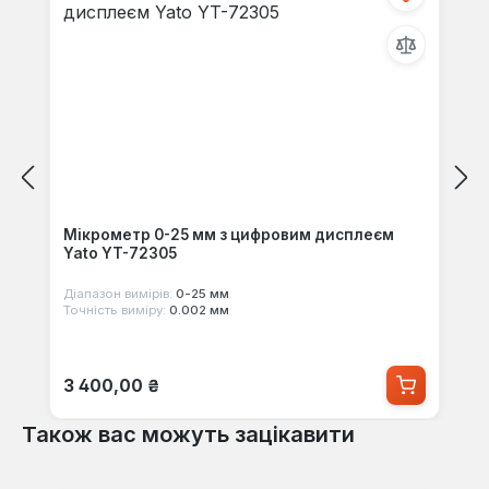
Мікрометр 0-25 мм з цифровим дисплеєм
Yato YT-72305
Діапазон вимірів:
0-25 мм
Точність виміру:
0.002 мм
Звичайна ціна:
3 400,00 ₴
Також вас можуть зацікавити
Пропустити галерею продуктів