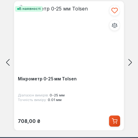
В наявності
Мікрометр 0-25 мм Tolsen
Діапазон вимірів:
0-25 мм
Точність виміру:
0.01 мм
Звичайна ціна:
708,00 ₴