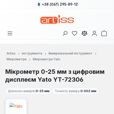
+38 (067) 295-89-12
Перейти до основного вмісту
У вас є 0 у списку
Кош
Artiss
Інструменти
Вимірювальний інструмент
Мікрометри
Мікрометри Yato
Мікрометр 0-25 мм з цифровим
дисплеєм Yato YT-72306
Діапазон вимірів:
0-25 мм
Точність виміру:
0.002 мм