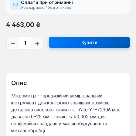
Оплата при отриманні
Або карткою / безготівково
Звичайна ціна:
4 463,00 ₴
Кількість товару: Введіть потрібну кі
Купити
Опис
Мікрометр — прецизійний вимірювальний
інструмент для контролю зовнішніх розмірів
деталей з високою точністю. Yato YT-72306 має
діапазон 0–25 мм і точність ±0,002 мм для
професійних завдань у машинобудуванні та
металообробці.