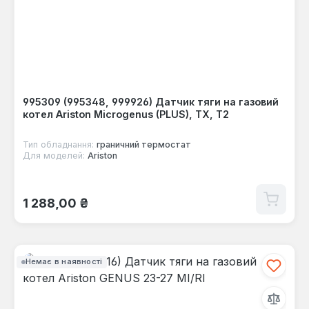
995309 (995348, 999926) Датчик тяги на газовий
котел Ariston Microgenus (PLUS), TX, T2
Тип обладнання:
граничний термостат
Для моделей:
Ariston
Звичайна ціна:
1 288,00 ₴
Немає в наявності