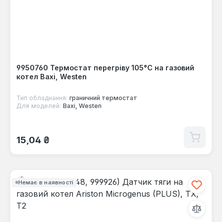
9950760 Термостат перегріву 105°C на газовий
котел Baxi, Westen
Тип обладнання:
граничний термостат
Для моделей:
Baxi, Westen
Звичайна ціна:
15,04 ₴
Немає в наявності