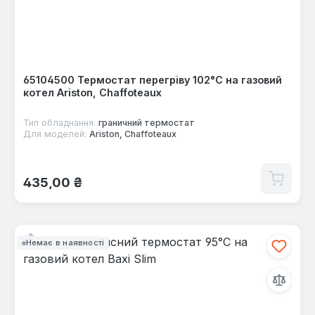
65104500 Термостат перегріву 102°C на газовий
котел Ariston, Chaffoteaux
Тип обладнання:
граничний термостат
Для моделей:
Ariston, Chaffoteaux
Звичайна ціна:
435,00 ₴
Немає в наявності