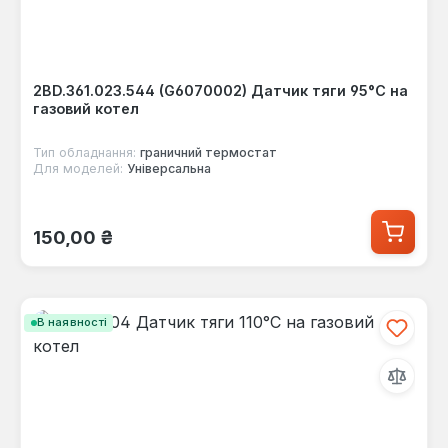
2BD.361.023.544 (G6070002) Датчик тяги 95°C на
газовий котел
Тип обладнання:
граничний термостат
Для моделей:
Універсальна
Звичайна ціна:
150,00 ₴
В наявності