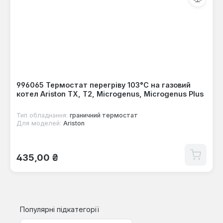
996065 Термостат перегріву 103°C на газовий
котел Ariston TX, T2, Microgenus, Microgenus Plus
Тип обладнання:
граничний термостат
Для моделей:
Ariston
Звичайна ціна:
435,00 ₴
Популярні підкатегорії