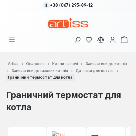
+38 (067) 295-89-12
Перейти до основного вмісту
У вас є 0 у списку
Кош
Artiss
Опалення
Котли та печі
Запчастини до котлів
Запчастини до газових котлів
Датчики для котлів
Граничний термостат для котла
Граничний термостат для
котла