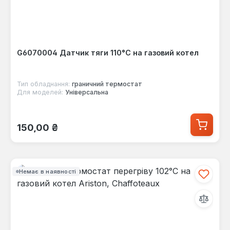
G6070004 Датчик тяги 110°C на газовий котел
Тип обладнання:
граничний термостат
Для моделей:
Універсальна
Звичайна ціна:
150,00 ₴
Немає в наявності