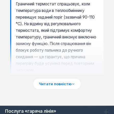
Граничний термостат спрацьовує, коли
температура води в теплообміннику
перевищує заданий поріг (зазвичай 90-110
°C). На відміну від регулювального
термостата, який підтримує комфортну
температуру, граничний виконує виключно
захисну функцію. Після спрацювання він
блокує роботу пальника до ручного
скидання — це гарантує, що причина
перегріву буде усунена перед повторним
запуском.
Читати повністю
Сумісність з моделями котлів
Термостати SIT Group розроблені для
широкого кола обладнання. Вони підходять
Послуга «гаряча лінія»