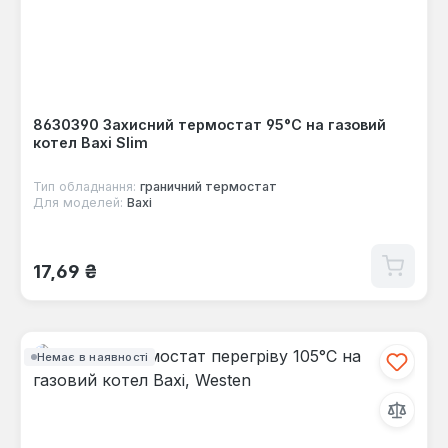
8630390 Захисний термостат 95°C на газовий
котел Baxi Slim
Тип обладнання:
граничний термостат
Для моделей:
Baxi
Звичайна ціна:
17,69 ₴
Немає в наявності