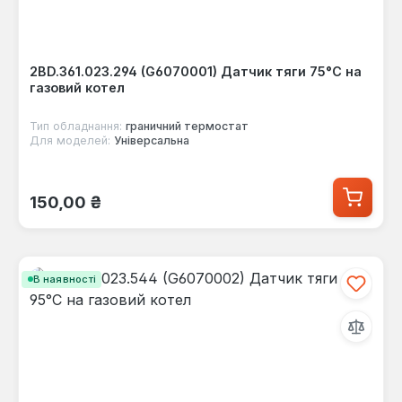
2BD.361.023.294 (G6070001) Датчик тяги 75°C на
газовий котел
Тип обладнання:
граничний термостат
Для моделей:
Універсальна
Звичайна ціна:
150,00 ₴
В наявності