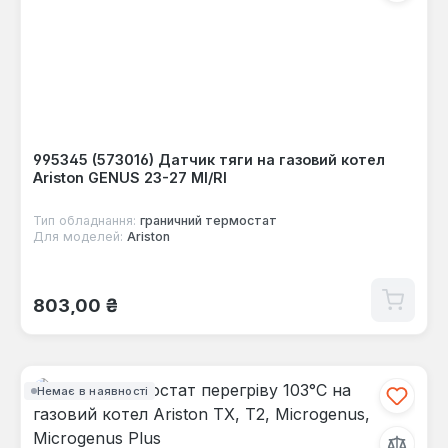
995345 (573016) Датчик тяги на газовий котел
Ariston GENUS 23-27 MI/RI
Тип обладнання:
граничний термостат
Для моделей:
Ariston
Звичайна ціна:
803,00 ₴
Немає в наявності