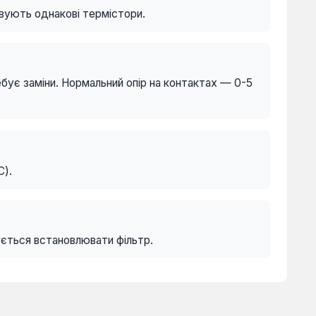
овують однакові термістори.
ебує заміни. Нормальний опір на контактах — 0-5
C).
ється встановлювати фільтр.