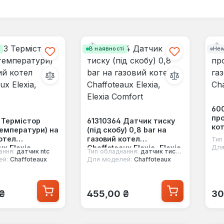
і
В наявності
Нем
60
про
 Термістор
61310364 Датчик тиску
кот
температури) на
(під скобу) 0,8 bar на
отел
газовий котел
Тип
ux Elexia,
Chaffoteaux Elexia, Elexia
Для
ання:
датчик ntc
Тип обладнання:
датчик тиску води
Comfort
ей:
Chaffoteaux
Для моделей:
Chaffoteaux
 ціна:
Звичайна ціна:
Зв
 ₴
455,00 ₴
30