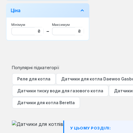
Daewoo gasboiler
Ціна
Demrad
Ferroli
Мінімум
Максимум
–
₴
₴
Fondital
Grandini
Hermann
Популярні підкатегорії
Immergas
Реле для котла
Датчики для котла Daewoo Gasbo
Junkers
Lamborghini
Датчики тиску води для газового котла
Датчики
Nova florida
Датчики для котла Beretta
Ocean
Proterm
У ЦЬОМУ РОЗДІЛІ: