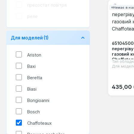
пресостат повітря
Немає в на
реле
Для моделей
(1)
65104500
перегріву
газовий к
Ariston
Chaffotea
Тип обладн
Baxi
Для модел
Beretta
Звичайна
435,00
Biasi
Bongioanni
Bosch
Chaffoteaux