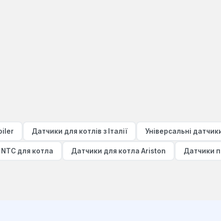
iler
Датчики для котлів з Італії
Універсальні датчики
 NTC для котла
Датчики для котла Ariston
Датчики п