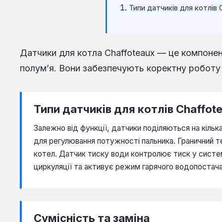
Protherm
Типи датчиків для котлів 
Radiant
Rens
Датчики для котла Chaffoteaux — це компонен
Roca
полум’я. Вони забезпечують коректну роботу
Saunier duval
Sime
Типи датчиків для котлів Chaffot
Solly
Залежно від функції, датчики поділяються на кіль
Termal
для регулювання потужності пальника. Граничний 
котел. Датчик тиску води контролює тиск у системі
Termet
циркуляції та активує режим гарячого водопостача
Vaillant
Westen
Zoom boilers
Сумісність та заміна