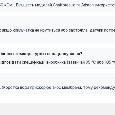
 50 кОм). Більшість моделей Chaffoteaux та Ariston використ
о: якщо крильчатка не крутиться або застрягла, датчик потр
з іншою температурою спрацьовування?
дповідати специфікації виробника (зазвичай 95 °C або 105 °
ди. Жорстка вода прискорює знос мембрани, тому рекоменду