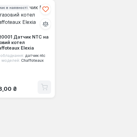
ає в наявності
R0001 Датчик NTC на
овий котел
ffoteaux Elexia
 обладнання:
датчик ntc
 моделей:
Chaffoteaux
ичайна ціна:
8,00 ₴