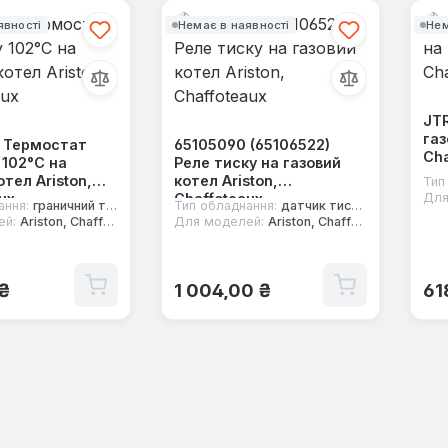
явності
Немає в наявності
Нем
JT
газ
 Термостат
65105090 (65106522)
Cha
 102°C на
Реле тиску на газовий
отел Ariston,
котел Ariston,
Тип
ux
Chaffoteaux
Для
ання:
граничний термостат
Тип обладнання:
датчик тиску води
ей:
Ariston, Chaffoteaux
Для моделей:
Ariston, Chaffoteaux
 ціна:
Звичайна ціна:
Зв
 ₴
1 004,00 ₴
61