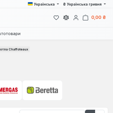
₴
Українська
Українська гривня
У вас є 0 у списку бажань
Кош
0,00 ₴
втотовари
отла Chaffoteaux