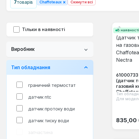
×
7
товарів
Chaffoteaux
Скинути всі
Тільки в наявності
В наявност
Виробник
Тип обладнання
61000733
(датчик 
граничний термостат
газовий к
Chaffotea
Тип обладн
датчик ntc
Nectra
Для модел
датчик протоку води
Звичайна
835,00
датчик тиску води
запчастина