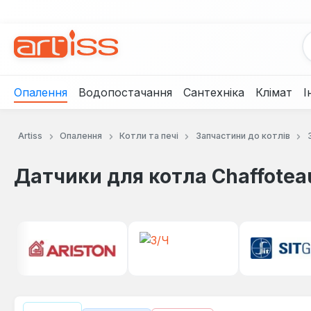
рейти до основного вмісту
Перейти до пошуку
Перейти до основної навігації
Опалення
Водопостачання
Сантехніка
Клімат
І
Artiss
Опалення
Котли та печі
Запчастини до котлів
Датчики для котла Chaffotea