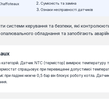
Сумісність та заміна
Chaffoteaux
Ознаки несправності датчиків
ти системи керування та безпеки, які контролюють
 опалювального обладнання та запобігають аварій
eaux
ка категорій. Датчик NTC (термістор) вимірює температуру т
термостат спрацьовує при перевищенні допустимої темпера
: при падінні нижче 0,5 бар він блокує роботу котла. Датчи
ння.