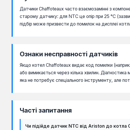
Аton
Датчики Chaffoteaux часто взаємозамінні з компоне
Універсальна
старому датчику: для NTC це опір при 25 °C (заз
підбір може призвести до помилок на дисплеї котла
Ознаки несправності датчиків
Якщо котел Chaffoteaux видає код помилки (наприкл
або вимикається через кілька хвилин. Діагностика
яка не потребує спеціального інструменту, але по
Часті запитання
Чи підійде датчик NTC від Ariston до котла 