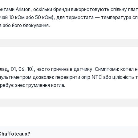
нтами Ariston, оскільки бренди використовують спільну плат
вичай 10 кОм або 50 кОм), для термостата — температура сп
 або його блокування.
ад, 01, 06, 10), часто причина в датчику. Симптоми: котел 
 мультиметром дозволяє перевірити опір NTC або цілісність
требує знеструмлення котла.
Chaffoteaux?