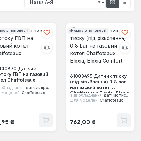
ає в наявності
Немає в наявності
000870 Датчик
току ГВП на газовий
61003495 Датчик тиску
ел Chaffoteaux
(під різьблення) 0,8 bar
на газовий котел
 обладнання:
датчик протоку води
Chaffoteaux Elexia, Elexia
 моделей:
Chaffoteaux
Тип обладнання:
датчик тиску води
Comfort
Для моделей:
Chaffoteaux
ичайна ціна:
Звичайна ціна:
,95 ₴
762,00 ₴