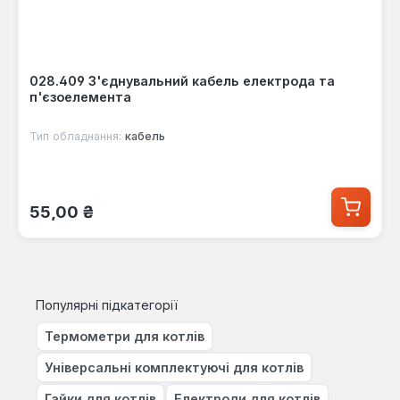
028.409 З'єднувальний кабель електрода та
п'єзоелемента
Тип обладнання:
кабель
Звичайна ціна:
55,00 ₴
Популярні підкатегорії
Термометри для котлів
Універсальні комплектуючі для котлів
Гайки для котлів
Електроди для котлів