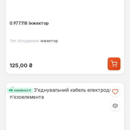
0.977.118 Інжектор
Тип обладнання:
інжектор
Звичайна ціна:
125,00 ₴
В наявності