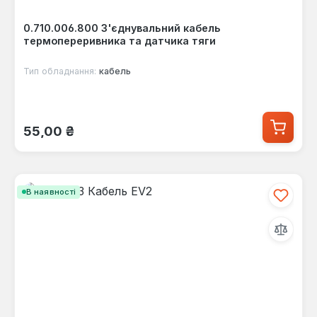
0.710.006.800 З'єднувальний кабель
термопереривника та датчика тяги
Тип обладнання:
кабель
Звичайна ціна:
55,00 ₴
В наявності