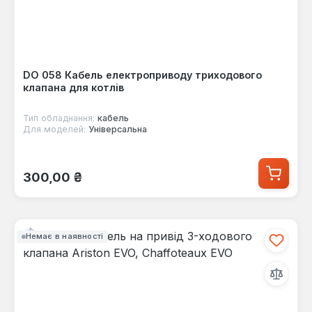
DO 058 Кабель електроприводу триходового
клапана для котлів
Тип обладнання:
кабель
Для моделей:
Універсальна
Звичайна ціна:
300,00 ₴
Немає в наявності