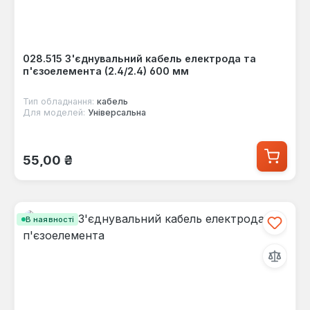
028.515 З'єднувальний кабель електрода та
п'єзоелемента (2.4/2.4) 600 мм
Тип обладнання:
кабель
Для моделей:
Універсальна
Звичайна ціна:
55,00 ₴
В наявності