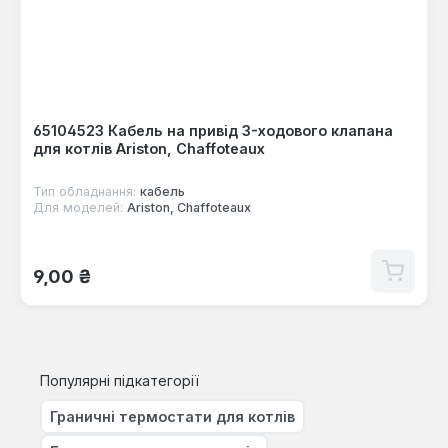
65104523 Кабель на привід 3-ходового клапана
для котлів Ariston, Chaffoteaux
Тип обладнання:
кабель
Для моделей:
Ariston, Chaffoteaux
Звичайна ціна:
9,00 ₴
Популярні підкатегорії
Граничні термостати для котлів