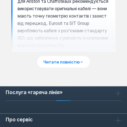
для Ariston та Chaffoteaux рекомендується
використовувати оригінальні кабелі — вони
мають точну геометрію контактів і захист
від перешкод. Eurosit та SIT Group
виробляють кабелі з роз'ємами стандарту
ISO, що забезпечує сумісність із клапанами
власного виробництва.
Читати повністю
Як обрати кабель для котла
При виборі кабелю зверніть увагу на тип
роз'єму: для котлів Ariston поширені 2-
Послуга «гаряча лінія»
контактні роз'єми з кроком 5 мм, для
Chaffoteaux — 3-контактні з фіксатором.
Якщо кабель універсальний, переконайтеся,
що довжина не менше 1,5 м — це дозволяє
Про сервіс
прокласти його без натягу. Кабелі Eurosit і