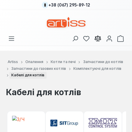
+38 (067) 295-89-12
Перейти до основного вмісту
У вас є 0 у списку
Кош
Artiss
Опалення
Котли та печі
Запчастини до котлів
Запчастини до газових котлів
Комплектуючі для котлів
Кабелі для котлів
Кабелі для котлів