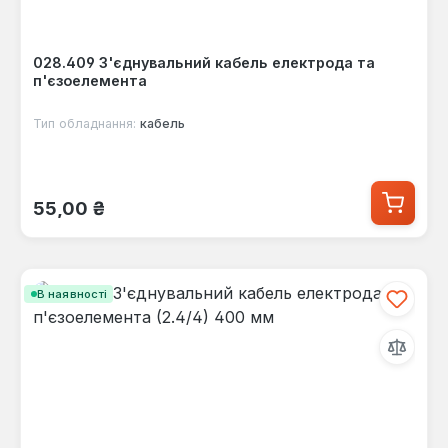
028.409 З'єднувальний кабель електрода та
п'єзоелемента
Тип обладнання:
кабель
Звичайна ціна:
55,00 ₴
В наявності