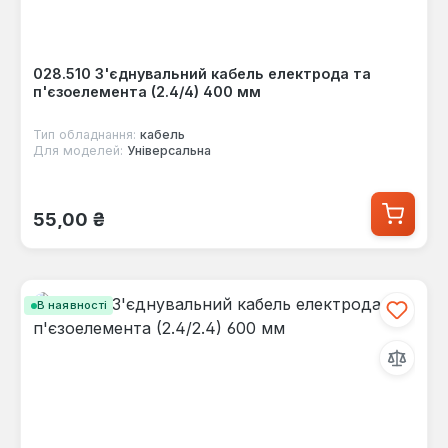
028.510 З'єднувальний кабель електрода та
п'єзоелемента (2.4/4) 400 мм
Тип обладнання:
кабель
Для моделей:
Універсальна
Звичайна ціна:
55,00 ₴
В наявності