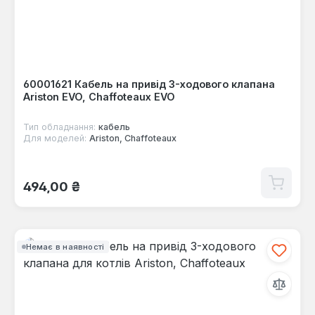
60001621 Кабель на привід 3-ходового клапана
Ariston EVO, Chaffoteaux EVO
Тип обладнання:
кабель
Для моделей:
Ariston, Chaffoteaux
Звичайна ціна:
494,00 ₴
Немає в наявності