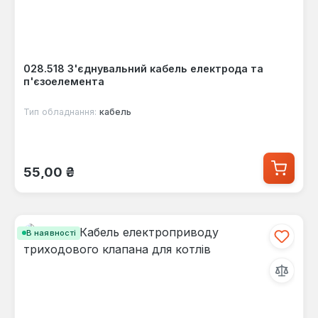
028.518 З'єднувальний кабель електрода та
п'єзоелемента
Тип обладнання:
кабель
Звичайна ціна:
55,00 ₴
В наявності