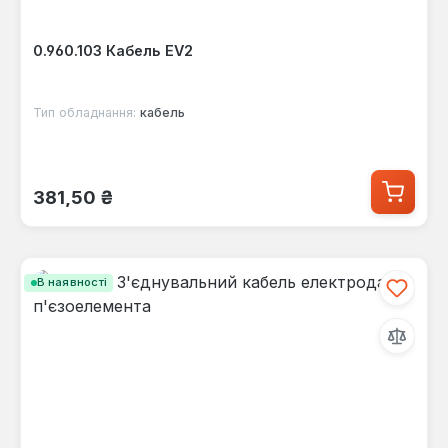
0.960.103 Кабель EV2
Тип обладнання:
кабель
Звичайна ціна:
381,50 ₴
В наявності