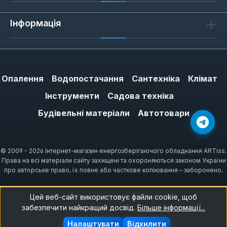
SIT Group мають ізоляцію з ПВХ, стійку до
Інформація
температури до 105 °C, що відповідає
вимогам EN 60730.
Опалення
Водопостачання
Сантехніка
Клімат
Часті запитання
Інструменти
Садова техніка
Чи підійде універсальний кабель до
Будівельні матеріали
Автотовари
котла Ariston?
Так, якщо він має 2-контактний роз'єм
із кроком 5 мм. Для моделей Ariston з
© 2009 - 2026 Інтернет-магазин енергозберігаючого обладнання ARTiss.
Права на всі матеріали сайту захищені та охороняються законом України
електронним розпалюванням краще
про авторське право, їх повне або часткове копіювання – заборонено.
використовувати оригінальний кабель
— він має екранування від
Цей веб-сайт використовує файли cookie, щоб
електромагнітних завад.
забезпечити найкращий досвід.
Більше інформації...
Налаштувати
Відхилити