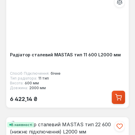
Радіатор сталевий MASTAS тип 11 600 L2000 мм
Спосіб Підключення:
бічне
Тип радіатора:
11 тип
Висота:
600 мм
Довжина:
2000 мм
Звичайна ціна:
6 422,14 ₴
В наявності