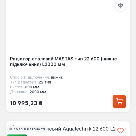
Радіатор сталевий MASTAS тип 22 600 (нижнє
підключення) L2000 мм
Спосіб Підключення:
нижнє
Тип радіатора:
22 тип
Висота:
600 мм
Довжина:
2000 мм
Звичайна ціна:
10 995,23 ₴
Немає в наявності