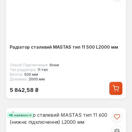
Радіатор сталевий MASTAS тип 11 500 L2000 мм
Спосіб Підключення:
бічне
Тип радіатора:
11 тип
Висота:
500 мм
Довжина:
2000 мм
Звичайна ціна:
5 842,58 ₴
В наявності