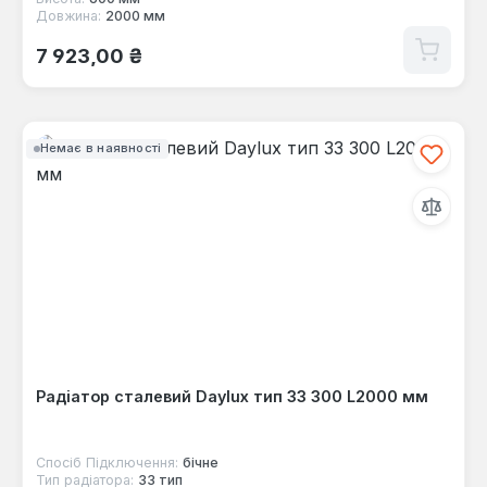
Довжина:
2000 мм
Звичайна ціна:
7 923,00 ₴
Немає в наявності
Радіатор сталевий Daylux тип 33 300 L2000 мм
Спосіб Підключення:
бічне
Тип радіатора:
33 тип