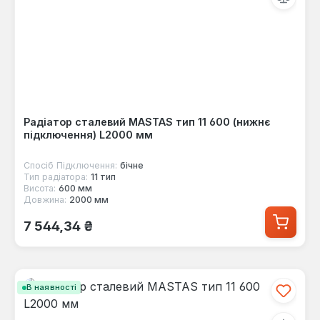
Радіатор сталевий MASTAS тип 11 600 (нижнє
підключення) L2000 мм
Спосіб Підключення:
бічне
Тип радіатора:
11 тип
Висота:
600 мм
Довжина:
2000 мм
Звичайна ціна:
7 544,34 ₴
В наявності