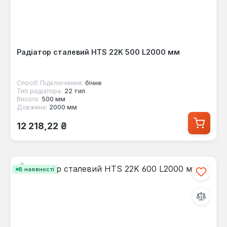
Радіатор сталевий HTS 22K 500 L2000 мм
Спосіб Підключення:
бічне
Тип радіатора:
22 тип
Висота:
500 мм
Довжина:
2000 мм
Звичайна ціна:
12 218,22 ₴
В наявності