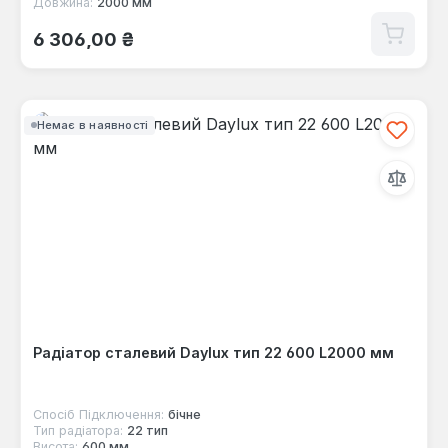
Довжина:
2000 мм
Звичайна ціна:
6 306,00 ₴
Немає в наявності
Радіатор сталевий Daylux тип 22 600 L2000 мм
Спосіб Підключення:
бічне
Тип радіатора:
22 тип
Висота:
600 мм