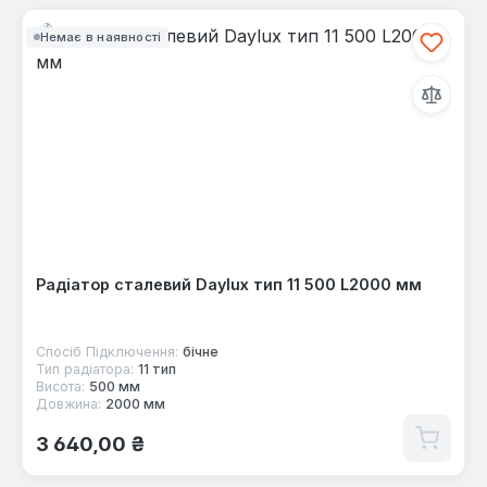
Немає в наявності
Радіатор сталевий Daylux тип 11 500 L2000 мм
Спосіб Підключення:
бічне
Тип радіатора:
11 тип
Висота:
500 мм
Довжина:
2000 мм
Звичайна ціна:
3 640,00 ₴