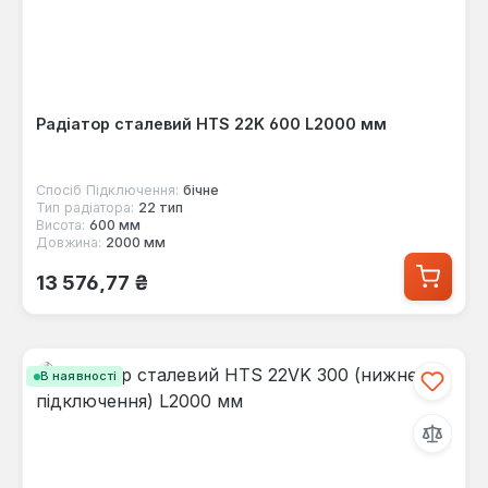
Радіатор сталевий HTS 22K 600 L2000 мм
Спосіб Підключення:
бічне
Тип радіатора:
22 тип
Висота:
600 мм
Довжина:
2000 мм
Звичайна ціна:
13 576,77 ₴
В наявності