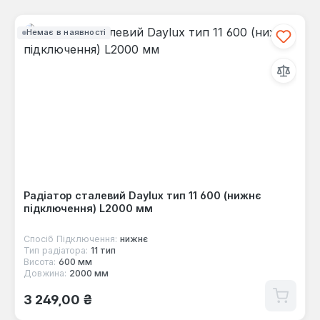
Немає в наявності
Радіатор сталевий Daylux тип 11 600 (нижнє
підключення) L2000 мм
Спосіб Підключення:
нижнє
Тип радіатора:
11 тип
Висота:
600 мм
Довжина:
2000 мм
Звичайна ціна:
3 249,00 ₴