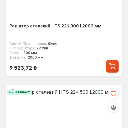
Радіатор сталевий HTS 22K 300 L2000 мм
Спосіб Підключення:
бічне
Тип радіатора:
22 тип
Висота:
300 мм
Довжина:
2000 мм
Звичайна ціна:
9 523,72 ₴
В наявності