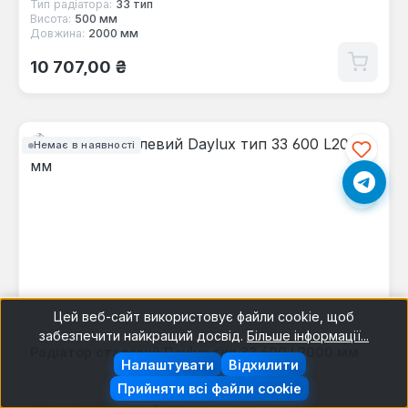
Тип радіатора:
33 тип
Висота:
500 мм
Довжина:
2000 мм
Звичайна ціна:
10 707,00 ₴
Немає в наявності
Цей веб-сайт використовує файли cookie, щоб
забезпечити найкращий досвід.
Більше інформації...
Радіатор сталевий Daylux тип 33 600 L2000 мм
Налаштувати
Відхилити
Прийняти всі файли cookie