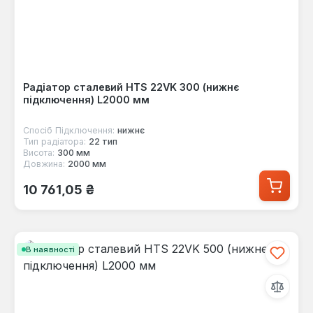
Радіатор сталевий HTS 22VK 300 (нижнє
підключення) L2000 мм
Спосіб Підключення:
нижнє
Тип радіатора:
22 тип
Висота:
300 мм
Довжина:
2000 мм
Звичайна ціна:
10 761,05 ₴
В наявності