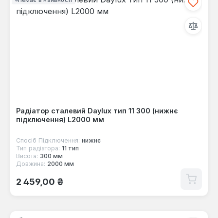
Радіатор сталевий Daylux тип 11 300 (нижнє
підключення) L2000 мм
Спосіб Підключення:
нижнє
Тип радіатора:
11 тип
Висота:
300 мм
Довжина:
2000 мм
Звичайна ціна:
2 459,00 ₴