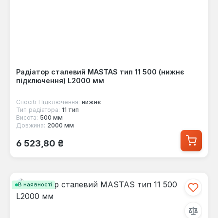
Радіатор сталевий MASTAS тип 11 500 (нижнє
підключення) L2000 мм
Спосіб Підключення:
нижнє
Тип радіатора:
11 тип
Висота:
500 мм
Довжина:
2000 мм
Звичайна ціна:
6 523,80 ₴
В наявності