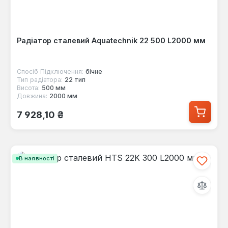
Радіатор сталевий Aquatechnik 22 500 L2000 мм
Спосіб Підключення:
бічне
Тип радіатора:
22 тип
Висота:
500 мм
Довжина:
2000 мм
Звичайна ціна:
7 928,10 ₴
В наявності