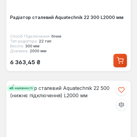
Радіатор сталевий Aquatechnik 22 300 L2000 мм
Спосіб Підключення:
бічне
Тип радіатора:
22 тип
Висота:
300 мм
Довжина:
2000 мм
Звичайна ціна:
6 363,45 ₴
В наявності