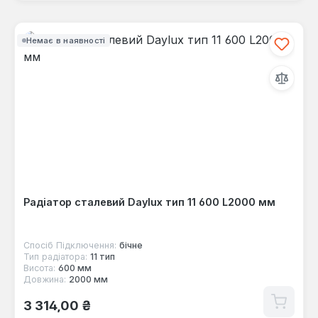
Немає в наявності
Радіатор сталевий Daylux тип 11 600 L2000 мм
Спосіб Підключення:
бічне
Тип радіатора:
11 тип
Висота:
600 мм
Довжина:
2000 мм
Звичайна ціна:
3 314,00 ₴