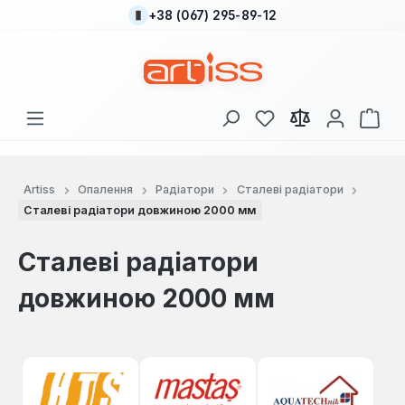
+38 (067) 295-89-12
Перейти до основного вмісту
У вас є 0 у списку
Кош
Artiss
Опалення
Радіатори
Сталеві радіатори
Сталеві радіатори довжиною 2000 мм
Сталеві радіатори
довжиною 2000 мм