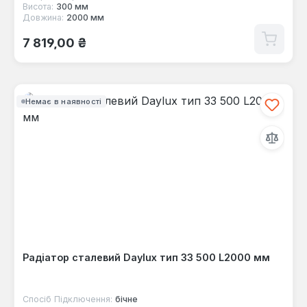
Висота:
300 мм
Довжина:
2000 мм
Звичайна ціна:
7 819,00 ₴
Немає в наявності
Радіатор сталевий Daylux тип 33 500 L2000 мм
Спосіб Підключення:
бічне