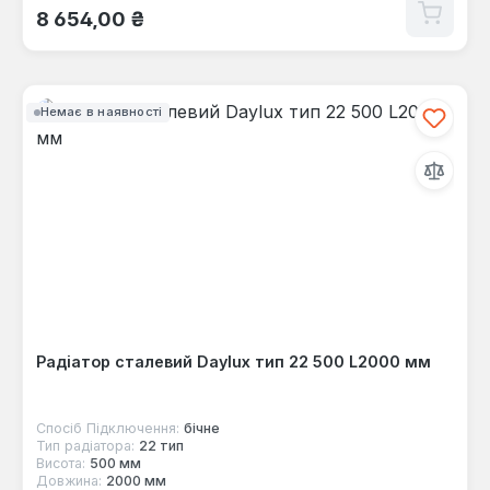
Звичайна ціна:
8 654,00 ₴
Немає в наявності
Радіатор сталевий Daylux тип 22 500 L2000 мм
Спосіб Підключення:
бічне
Тип радіатора:
22 тип
Висота:
500 мм
Довжина:
2000 мм