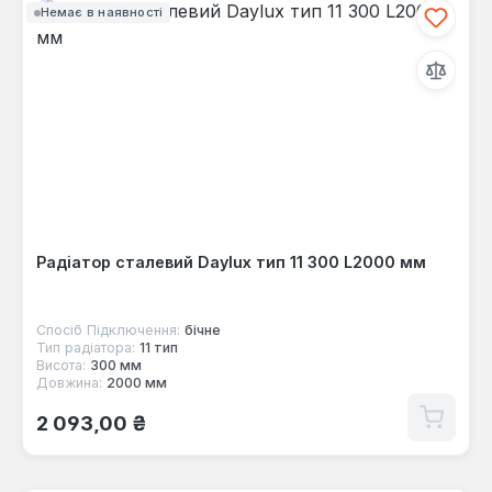
Немає в наявності
Радіатор сталевий Daylux тип 11 300 L2000 мм
Спосіб Підключення:
бічне
Тип радіатора:
11 тип
Висота:
300 мм
Довжина:
2000 мм
Звичайна ціна:
2 093,00 ₴