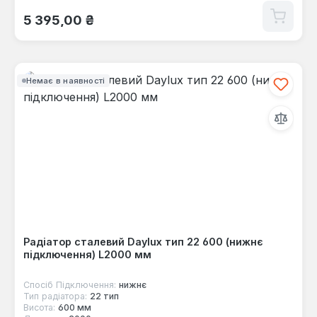
Звичайна ціна:
5 395,00 ₴
Немає в наявності
Радіатор сталевий Daylux тип 22 600 (нижнє
підключення) L2000 мм
Спосіб Підключення:
нижнє
Тип радіатора:
22 тип
Висота:
600 мм