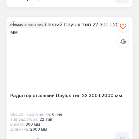
Немає в наявності
Радіатор сталевий Daylux тип 22 300 L2000 мм
Спосіб Підключення:
бічне
Тип радіатора:
22 тип
Висота:
300 мм
Довжина:
2000 мм
Звичайна ціна: