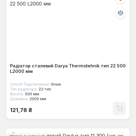
Радіатор сталевий Darya Thermotehnik тип 22 500
L2000 мм
Спосіб Підключення:
бічне
Тип радіатора:
22 тип
Висота:
500 мм
Довжина:
2000 мм
Звичайна ціна:
121,78 ₴
Немає в наявності