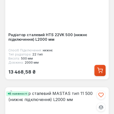
Радіатор сталевий HTS 22VK 500 (нижнє
підключення) L2000 мм
Спосіб Підключення:
нижнє
Тип радіатора:
22 тип
Висота:
500 мм
Довжина:
2000 мм
Звичайна ціна:
13 468,58 ₴
В наявності