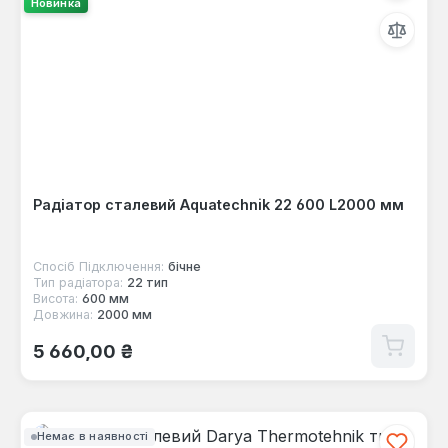
Новинка
Радіатор сталевий Aquatechnik 22 600 L2000 мм
Спосіб Підключення:
бічне
Тип радіатора:
22 тип
Висота:
600 мм
Довжина:
2000 мм
Звичайна ціна:
5 660,00 ₴
Немає в наявності