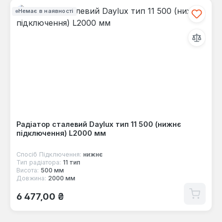
Немає в наявності
Радіатор сталевий Daylux тип 11 500 (нижнє
підключення) L2000 мм
Спосіб Підключення:
нижнє
Тип радіатора:
11 тип
Висота:
500 мм
Довжина:
2000 мм
Звичайна ціна:
6 477,00 ₴