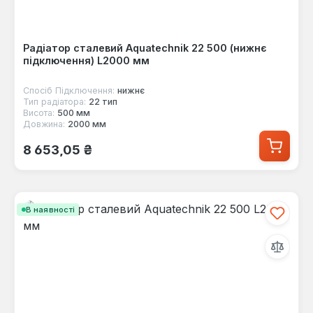
Радіатор сталевий Aquatechnik 22 500 (нижнє
підключення) L2000 мм
Спосіб Підключення:
нижнє
Тип радіатора:
22 тип
Висота:
500 мм
Довжина:
2000 мм
Звичайна ціна:
8 653,05 ₴
В наявності