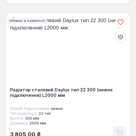
Немає в наявності
Радіатор сталевий Daylux тип 22 300 (нижнє
підключення) L2000 мм
Спосіб Підключення:
нижнє
Тип радіатора:
22 тип
Висота:
300 мм
Довжина:
2000 мм
Звичайна ціна:
3 805,00 ₴