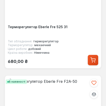
Терморегулятор Eberle Fre 525 31
Тип обладнання:
терморегулятор
Терморегулятор:
механічний
Цикл роботи:
добовий
Країна виробник:
Німеччина
Звичайна ціна:
680,00 ₴
В наявності