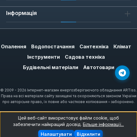
Енергоефективність:
Завдяки
просунутим алгоритмам управління та
Інформація
можливості програмування, пристрої
оптимізують споживання енергії,
знижуючи витрати на опалення.
Надійність та довговічність:
Опалення
Водопостачання
Сантехніка
Клімат
Виготовлені з високоякісних
Інструменти
Садова техніка
компонентів, терморегулятори Eberle
Будівельні матеріали
Автотовари
розраховані на тривалий термін служби,
мінімізуючи потребу в обслуговуванні.
Простота використання:
Інтуїтивно
© 2009 - 2026 Інтернет-магазин енергозберігаючого обладнання ARTiss.
зрозумілий інтерфейс та легкість
Права на всі матеріали сайту захищені та охороняються законом України
про авторське право, їх повне або часткове копіювання – заборонено.
налаштування роблять їх доступними
для широкого кола користувачів,
Цей веб-сайт використовує файли cookie, щоб
незалежно від технічних навичок.
забезпечити найкращий досвід.
Більше інформації...
Широкий асортимент:
Бренд
Налаштувати
Відхилити
пропонує різноманітні моделі – від