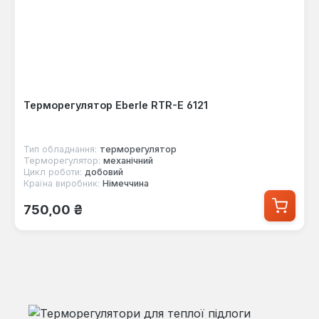
Терморегулятор Eberle RTR-E 6121
Тип обладнання:
терморегулятор
Терморегулятор:
механічний
Цикл роботи:
добовий
Країна виробник:
Німеччина
Звичайна ціна:
750,00 ₴