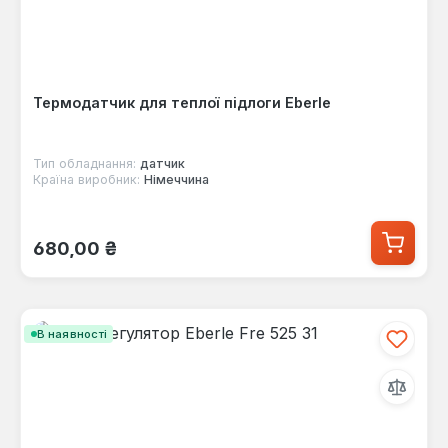
Термодатчик для теплої підлоги Eberle
Тип обладнання:
датчик
Країна виробник:
Німеччина
Звичайна ціна:
680,00 ₴
В наявності