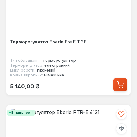
Терморегулятор Eberle Fre FIT 3F
Тип обладнання:
терморегулятор
Терморегулятор:
електронний
Цикл роботи:
тижневий
Країна виробник:
Німеччина
Звичайна ціна:
5 140,00 ₴
В наявності