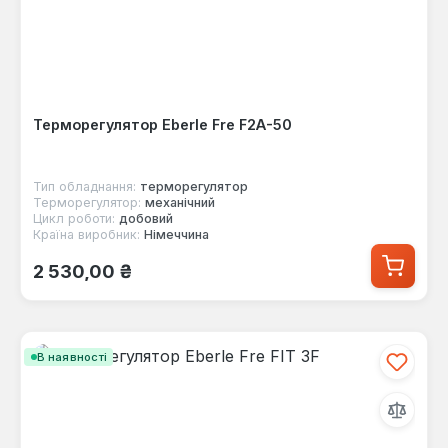
Терморегулятор Eberle Fre F2A-50
Тип обладнання:
терморегулятор
Терморегулятор:
механічний
Цикл роботи:
добовий
Країна виробник:
Німеччина
Звичайна ціна:
2 530,00 ₴
В наявності