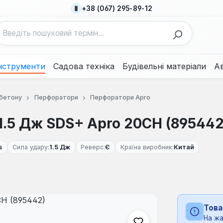
+38 (067) 295-89-12
нструменти
Садова техніка
Будівельні матеріали
А
 бетону
Перфоратори
Перфоратори Apro
.5 Дж SDS+ Apro 20CH (895442
s
Сила удару:
1.5 Дж
Реверс:
Є
Країна виробник:
Китай
Това
На жа