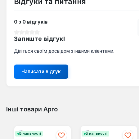
Відгуки та питання
0 з 0 відгуків
Середня оцінка 0 з 5 зірок
Залиште відгук!
Діліться своїм досвідом з іншими клієнтами.
Написати відгук
Інші товари Apro
Пропустити галерею продуктів
В наявності
В наявності