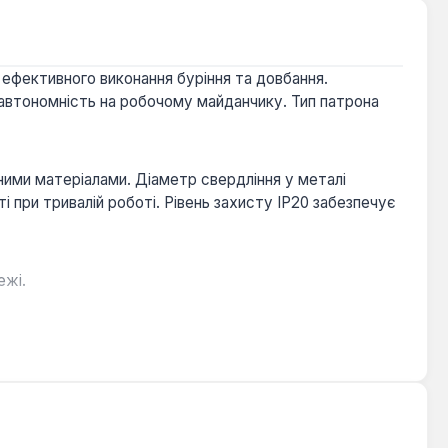
ефективного виконання буріння та довбання.
автономність на робочому майданчику. Тип патрона
ними матеріалами. Діаметр свердління у металі
ті при тривалій роботі. Рівень захисту IP20 забезпечує
ежі.
, деревиною та бетоном.
лужби інструменту.
 де потрібна комбінація потужності, мобільності та
ворів та легкого довбання в умовах, що вимагають