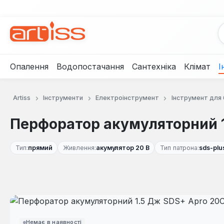
рейти до основного вмісту
Перейти до пошуку
Перейти до основної навігації
Опалення
Водопостачання
Сантехніка
Клімат
І
Artiss
Інструменти
Електроінструмент
Інструмент для
Перфоратор акумуляторний 1
Тип:
прямий
Живлення:
акумулятор 20 В
Тип патрона:
sds-plu
Пропустити галерею зображень
Немає в наявності