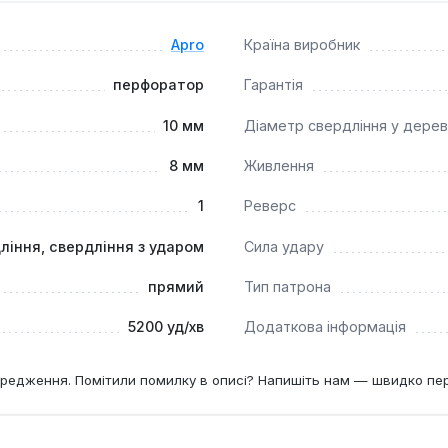
рігання та транспортування.
Apro
Країна виробник
перфоратор
Гарантія
10 мм
Діаметр свердління у дерев
8 мм
Живлення
1
Реверс
ління, свердління з ударом
Сила удару
прямий
Тип патрона
5200 уд/хв
Додаткова інформація
редження. Помітили помилку в описі? Напишіть нам — швидко пе