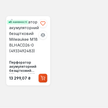
В наявності
Перфоратор
акумуляторний
безщітковий
Milwaukee M18
Звичайна ціна:
13 299,07 ₴
BLHACD26-0
(4933492483)