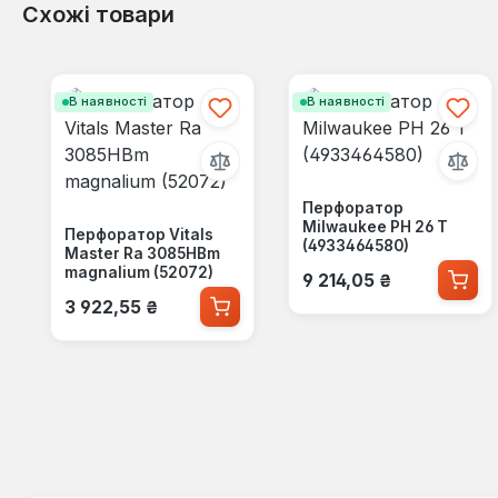
Схожі товари
Пропустити галерею продуктів
В наявності
В наявності
Перфоратор
Milwaukee PH 26 T
Перфоратор Vitals
(4933464580)
Master Ra 3085HBm
Звичайна ціна:
magnalium (52072)
9 214,05 ₴
Звичайна ціна:
3 922,55 ₴