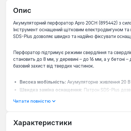
Опис
Акумуляторний перфоратор Apro 20CH (895442) з сило
Інструмент оснащений щітковим електродвигуном та п
SDS-Plus дозволяє швидко та надійно фіксувати оснащ
Перфоратор підтримує режими свердління та свердлінн
становить до 8 мм, у деревині – до 16 мм, а у бетоні –
базовий захист від твердих частинок.
Висока мобільність:
Акумуляторне живлення 20 В 
Швидка заміна оснащення:
Патрон SDS-Plus дозв
Універсальність застосування:
Режими свердлінн
Читати повністю
Довговічність:
Щітковий електродвигун та літій-і
Характеристики
Акумуляторний перфоратор Apro 20CH є практичним інс
зручності. Він підходить для професійних майстрів та 