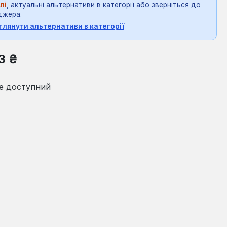
лі
, актуальні альтернативи в категорії або зверніться до
джера.
глянути альтернативи в категорії
на:
3 ₴
е доступний