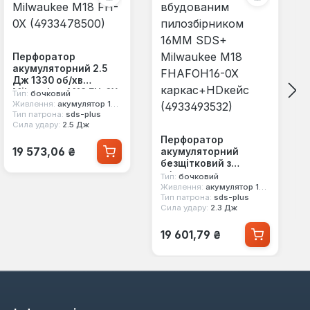
Перфоратор
акумуляторний 2.5
Дж 1330 об/хв
Milwaukee M18 FH-0X
Тип:
бочковий
(4933478500)
Живлення:
акумулятор 18 В
Тип патрона:
sds-plus
Сила удару:
2.5 Дж
Перфоратор
Звичайна ціна:
19 573,06 ₴
акумуляторний
безщітковий з
вбудованим
Тип:
бочковий
пилозбірником 16MM
Живлення:
акумулятор 18 В
Тип патрона:
sds-plus
SDS+ Milwaukee M18
Сила удару:
2.3 Дж
FHAFOH16-0X
каркас+HDкейс
Звичайна ціна:
(4933493532)
19 601,79 ₴