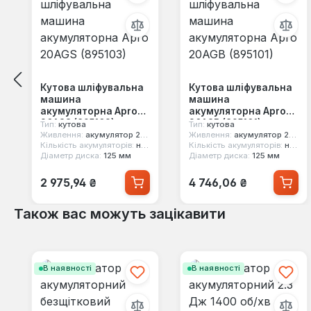
Кутова шліфувальна
Кутова шліфувальна
машина
машина
акумуляторна Apro
акумуляторна Apro
20AGS (895103)
20AGB (895101)
Тип:
кутова
Тип:
кутова
Живлення:
акумулятор 20 В
Живлення:
акумулятор 20 В
Кількість акумуляторів:
немає в комплекті
Кількість акумуляторів:
немає в комплекті
Діаметр диска:
125 мм
Діаметр диска:
125 мм
Звичайна ціна:
Звичайна ціна:
2 975,94 ₴
4 746,06 ₴
Також вас можуть зацікавити
Пропустити галерею продуктів
В наявності
В наявності