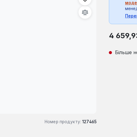
моде
мене
Пере
Звичайна ці
4 659,9
Більше н
Номер продукту:
127465