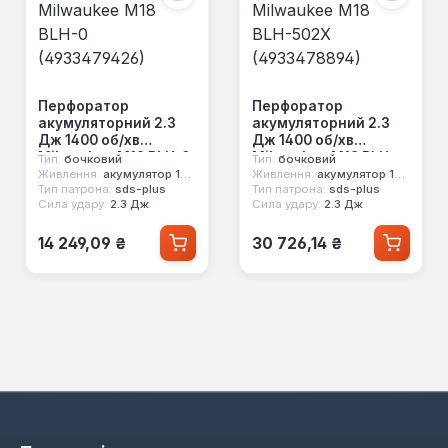
Перфоратор
Перфоратор
акумуляторний 2.3
акумуляторний 2.3
Дж 1400 об/хв
Дж 1400 об/хв
Milwaukee M18 BLH-0
Milwaukee M18 BLH-
Тип:
бочковий
Тип:
бочковий
(4933479426)
502X (4933478894)
Живлення:
акумулятор 18 В
Живлення:
акумулятор 18 В
Тип патрона:
sds-plus
Тип патрона:
sds-plus
Сила удару:
2.3 Дж
Сила удару:
2.3 Дж
Звичайна ціна:
Звичайна ціна:
14 249,09 ₴
30 726,14 ₴