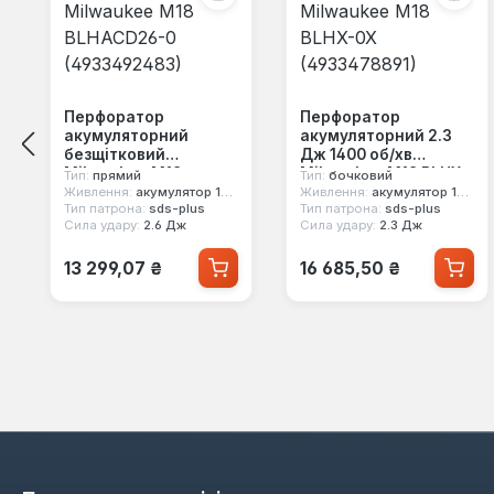
Перфоратор
Перфоратор
акумуляторний
акумуляторний 2.3
безщітковий
Дж 1400 об/хв
Milwaukee M18
Milwaukee M18 BLHX-
Тип:
прямий
Тип:
бочковий
BLHACD26-0
0X (4933478891)
Живлення:
акумулятор 18 В
Живлення:
акумулятор 18 В
Тип патрона:
sds-plus
Тип патрона:
sds-plus
(4933492483)
Сила удару:
2.6 Дж
Сила удару:
2.3 Дж
Звичайна ціна:
Звичайна ціна:
13 299,07 ₴
16 685,50 ₴