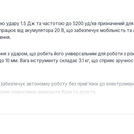
ю удару 1.5 Дж та частотою до 5200 уд/хв призначений для 
рацює від акумулятора 20 В, що забезпечує мобільність та 
ення.
я з ударом, що робить його універсальним для роботи з різ
 до 10 мм. Вага інструменту складає 3.1 кг, що сприяє зручнос
забезпечує автономну роботу без прив'язки до електромер
оляє оперативно змінювати бури та долота.
я та свердління з ударом дозволяють працювати з металом
онна технологія акумуляторів сприяють тривалому терміну с
трументом для будівельних, ремонтних та монтажних робіт,
домашніх користувачів, які виконують завдання з буріння от