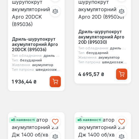
Дриль-шурупокрут
акумуляторний Apro
Дриль-шурупокрут
20D (895030)
акумуляторний Apro
Тип обладнання:
дриль шурупокрут
20DCK (895036)
Тип:
безударний
Тип обладнання:
дриль шурупокрут
Живлення:
акумулятор
Тип:
безударний
Тип патрона:
швидкозажимний
Живлення:
акумулятор
Тип патрона:
швидкозажимний
Звичайна ціна:
4 695,57 ₴
Звичайна ціна:
1 936,44 ₴
В наявності
В наявності