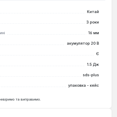
Китай
3 роки
ині
16 мм
акумулятор 20 В
Є
1.5 Дж
sds-plus
упаковка - кейс
ревіримо та виправимо.