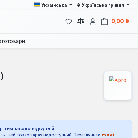
₴
Українська
Українська гривня
У вас є 0 у списку бажань
Кош
0,00 ₴
втотовари
)
р тимчасово відсутній
ль, цей товар зараз недоступний. Перегляньте
схожі