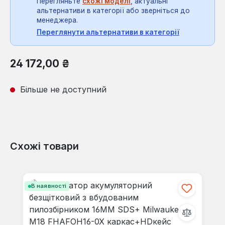
Перегляньте
схожі моделі
, актуальні
альтернативи в категорії або зверніться до
менеджера.
Переглянути альтернативи в категорії
Звичайна ціна:
24 172,00 ₴
Більше не доступний
Схожі товари
Пропустити галерею продуктів
В наявності