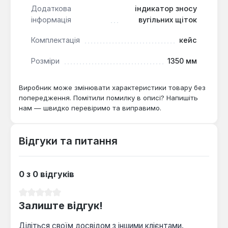
транспортування, з обмежувачем глибини,
Додаткова
індикатор зносу
боковою та D-подібною ручками, що
інформація
вугільних щіток
забезпечує готовність до роботи одразу після
придбання.
Комплектація
кейс
Розміри
1350 мм
Перфоратор Makita HR4511C є надійним
інструментом для професійного використання на
будівельних майданчиках, при демонтажних
Виробник може змінювати характеристики товару без
роботах, прокладанні комунікацій та інших
попередження. Помітили помилку в описі? Напишіть
нам — швидко перевіримо та виправимо.
завданнях, що вимагають високої потужності та
витривалості. Його функціональність та системи
захисту роблять його ефективним вибором для
Відгуки та питання
інтенсивної експлуатації.
0 з 0 відгуків
Середня оцінка 0 з 5 зірок
Залиште відгук!
Діліться своїм досвідом з іншими клієнтами.