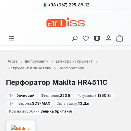
+38 (067) 295-89-12
Перейти до основного вмісту
У вас є 0 у списку
Кош
Artiss
Інструменти
Електроінструмент
Інструмент для бетону
Перфоратори
Перфоратор Makita HR4511C
Тип:
бочковий
Живлення:
220 В
Потужність:
1350 Вт
Тип патрона:
SDS-MAX
Сила удару:
13 Дж
Країна виробник:
Велика британія