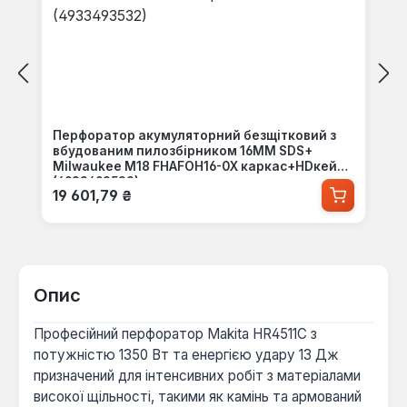
Перфоратор акумуляторний безщітковий з
вбудованим пилозбірником 16MM SDS+
Milwaukee M18 FHAFOH16-0X каркас+HDкейс
(4933493532)
Звичайна ціна:
19 601,79 ₴
Опис
Професійний перфоратор Makita HR4511C з
потужністю 1350 Вт та енергією удару 13 Дж
призначений для інтенсивних робіт з матеріалами
високої щільності, такими як камінь та армований