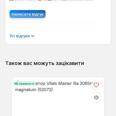
Написати відгук
Відображати рецензії лише поточною
мовою.
Усі відгуки
Також вас можуть зацікавити
Відгуків не знайдено. Поділіться
своїми знаннями з іншими.
Пропустити галерею продуктів
В наявності