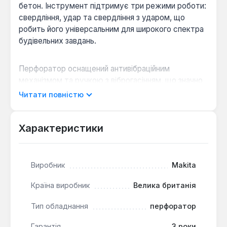
бетон. Інструмент підтримує три режими роботи:
свердління, удар та свердління з ударом, що
робить його універсальним для широкого спектра
будівельних завдань.
Перфоратор оснащений антивібраційним
механізмом та ручкою з віброгасінням, що значно
знижує навантаження на оператора під час
Читати повністю
тривалих робіт. Швидкозатискний патрон SDS-Max
забезпечує легку та швидку зміну робочої
оснастки. Розчіпна муфта запобігає ривку
Характеристики
інструменту при заклинюванні бура, захищаючи
механізм від передчасного зносу та підвищуючи
безпеку користувача. Електронний контроль та
Виробник
Makita
плавний набір швидкості гарантують максимальну
продуктивність та точність.
Країна виробник
Велика британія
Тип обладнання
перфоратор
Висока продуктивність:
Здатність свердління
в бетоні до 45 мм та частота ударів до 1700 уд/
Гарантія
3 роки