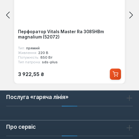
Перфоратор Vitals Master Ra 3085HBm
magnalium (52072)
Тип:
прямий
Живлення:
220 В
Потужність:
850 Вт
Тип патрона:
sds-plus
Звичайна ціна:
3 922,55 ₴
Послуга «гаряча лінія»
Про сервіс