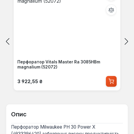
Перфоратор Vitals Master Ra 3085HBm
magnalium (52072)
Звичайна ціна:
3 922,55 ₴
Опис
Перфоратор Milwaukee PH 30 Power X
(4933396420) забезпечує високу продуктивність