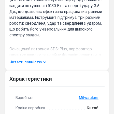
завдяки потужності 1030 Вт та енергії удару 3.6
Дж, що дозволяє ефективно працювати з різними
матеріалами. Інструмент підтримує три режими
роботи: свердління, удар та свердління з ударом,
що робить його універсальним для широкого
спектру завдань.
Оснащений патроном SDS-Plus, перфоратор
гарантує швидку та надійну фіксацію оснастки, а
також ефективну передачу енергії удару.
Читати повністю
Максимальний діаметр свердління в бетоні
становить 26 мм, у сталі – 13 мм, а в дереві – 40
мм, що покриває більшість потреб у будівельних
Характеристики
та ремонтних роботах. Функція реверсу
розширює можливості інструменту, дозволяючи
легко витягувати заклинені бури та
Виробник
Milwaukee
використовувати його для загвинчування.
Країна виробник
Китай