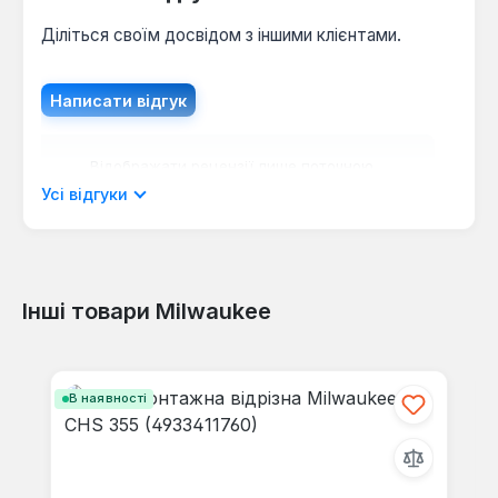
Діліться своїм досвідом з іншими клієнтами.
Написати відгук
Відображати рецензії лише поточною
мовою.
Усі відгуки
Інші товари Milwaukee
Відгуків не знайдено. Поділіться
своїми знаннями з іншими.
Пропустити галерею продуктів
В наявності