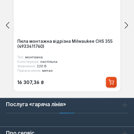
Пила монтажна відрізна Milwaukee CHS 355
(4933411760)
Тип:
монтажна
Конструкція:
настільна
Живлення:
220 В
Призначення:
метал
Звичайна ціна:
16 307,36 ₴
Послуга «гаряча лінія»
Про сервіс