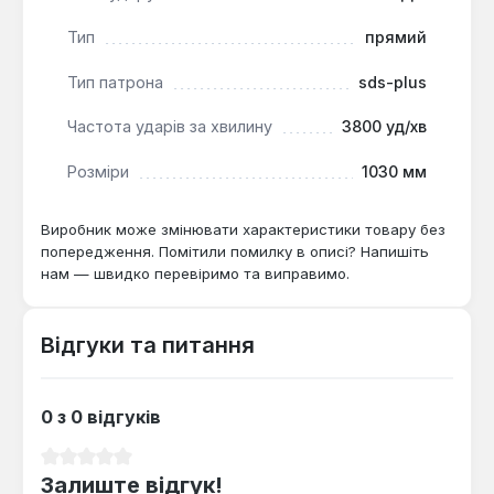
деревині. Його функціональність та потужність
Тип
прямий
роблять його придатним для інтенсивної
експлуатації на будівельних майданчиках та в
Тип патрона
sds-plus
ремонтних майстернях.
Частота ударів за хвилину
3800 уд/хв
Розміри
1030 мм
Виробник може змінювати характеристики товару без
попередження. Помітили помилку в описі? Напишіть
нам — швидко перевіримо та виправимо.
Відгуки та питання
0 з 0 відгуків
Середня оцінка 0 з 5 зірок
Залиште відгук!