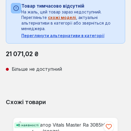
Товар тимчасово відсутній
На жаль, цей товар зараз недоступний.
Перегляньте
схожі моделі
, актуальні
альтернативи в категорії або зверніться до
менеджера.
Переглянути альтернативи в категорії
Звичайна ціна:
21 071,02 ₴
Більше не доступний
Схожі товари
Пропустити галерею продуктів
В наявності