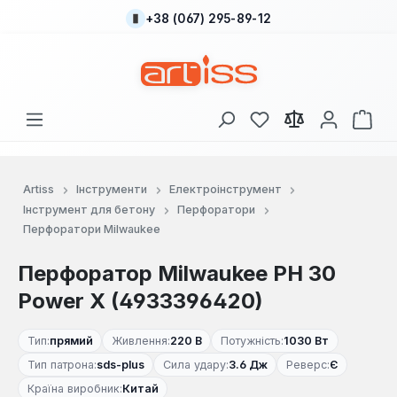
+38 (067) 295-89-12
Перейти до основного вмісту
У вас є 0 у списку
Кош
Artiss
Інструменти
Електроінструмент
Інструмент для бетону
Перфоратори
Перфоратори Milwaukee
Перфоратор Milwaukee PH 30
Power X (4933396420)
Тип:
прямий
Живлення:
220 В
Потужність:
1030 Вт
Тип патрона:
sds-plus
Сила удару:
3.6 Дж
Реверс:
Є
Країна виробник:
Китай