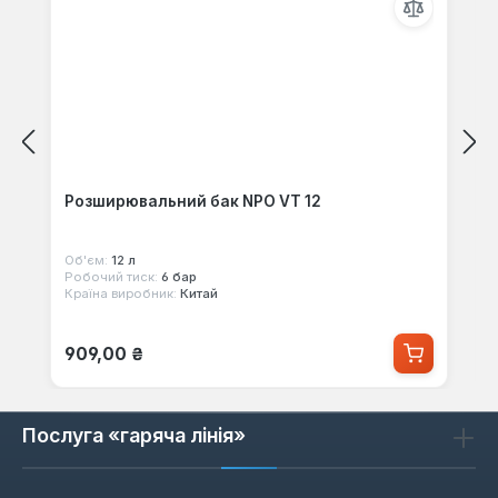
Розширювальний бак NPO VT 12
Об'єм:
12 л
Робочий тиск:
6 бар
Країна виробник:
Китай
Звичайна ціна:
909,00 ₴
Послуга «гаряча лінія»