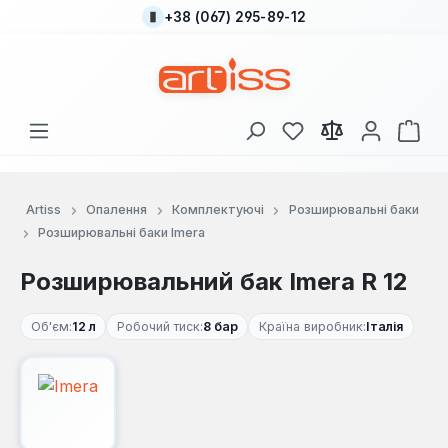
+38 (067) 295-89-12
Перейти до основного вмісту
У вас є 0 у списку
Кош
Artiss
Опалення
Комплектуючі
Розширювальні баки
Розширювальні баки Imera
Розширювальний бак Imera R 12
Об'єм:
12 л
Робочий тиск:
8 бар
Країна виробник:
Італія