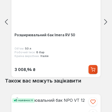
Розширювальний бак Imera RV 50
Об'єм:
50 л
Робочий тиск:
8 бар
Країна виробник:
Італія
Звичайна ціна:
3 008,94 ₴
Також вас можуть зацікавити
Пропустити галерею продуктів
В наявності