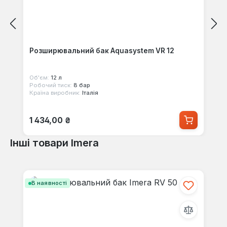
Розширювальний бак Aquasystem VR 12
Об'єм:
12 л
Робочий тиск:
8 бар
Країна виробник:
Італія
Звичайна ціна:
1 434,00 ₴
Інші товари Imera
Пропустити галерею продуктів
В наявності