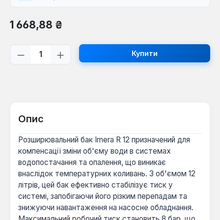
Звичайна ціна:
1 668,88 ₴
Кількість товару: Введіть потрібну кі
Купити
Опис
Розширювальний бак Imera R 12 призначений для
компенсації зміни об'єму води в системах
водопостачання та опалення, що виникає
внаслідок температурних коливань. З об'ємом 12
літрів, цей бак ефективно стабілізує тиск у
системі, запобігаючи його різким перепадам та
знижуючи навантаження на насосне обладнання.
Максимальний робочий тиск становить 8 бар, що