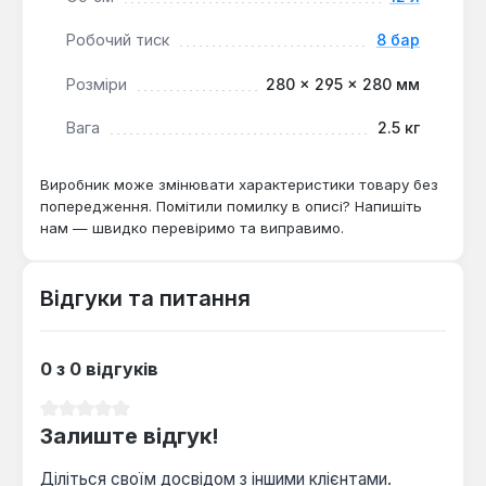
його знос та продовжує термін експлуатації.
Енергозбереження:
Оптимізація роботи
Робочий тиск
8 бар
насоса завдяки стабільному тиску сприяє
Розміри
280 × 295 × 280 мм
зниженню споживання електроенергії.
Надійність конструкції:
Високоякісні
Вага
2.5 кг
матеріали та антикорозійне покриття
забезпечують стійкість до агресивних
Виробник може змінювати характеристики товару без
середовищ та довговічність.
попередження. Помітили помилку в описі? Напишіть
нам — швидко перевіримо та виправимо.
Розширювальний бак Imera R 12 є важливим
компонентом для систем водопостачання
Відгуки та питання
приватних будинків, дач, а також невеликих
комерційних об'єктів, де необхідно забезпечити
стабільну подачу води, захистити обладнання від
0 з 0 відгуків
надмірного тиску та оптимізувати
енергоспоживання.
Середня оцінка 0 з 5 зірок
Залиште відгук!
Діліться своїм досвідом з іншими клієнтами.