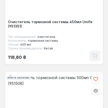
Очиститель тормозной системы 450мл Unifix
(951351)
Тип оборудования:
очиститель
Назначение:
тормозная система
Объем:
450 мл
Страна производитель:
Китай
Обычная цена:
118,80 ₴
Нет в наличии