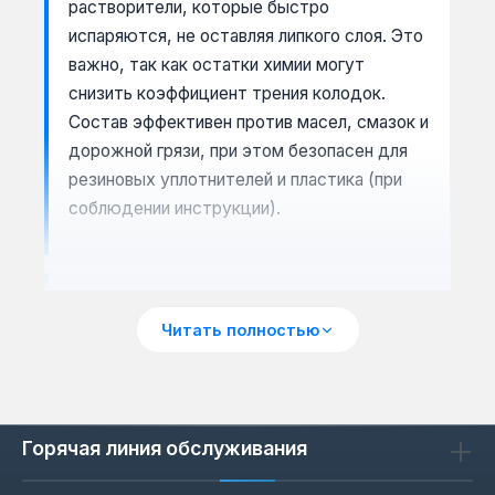
растворители, которые быстро
испаряются, не оставляя липкого слоя. Это
важно, так как остатки химии могут
снизить коэффициент трения колодок.
Состав эффективен против масел, смазок и
дорожной грязи, при этом безопасен для
резиновых уплотнителей и пластика (при
соблюдении инструкции).
Сценарии применения: когда
нужен очиститель
Читать полностью
Очиститель тормозной системы
применяют при замене колодок, дисков или
суппортов, а также при плановом
Горячая линия обслуживания
обслуживании. Он помогает удалить нагар и
пыль, которые накапливаются в процессе