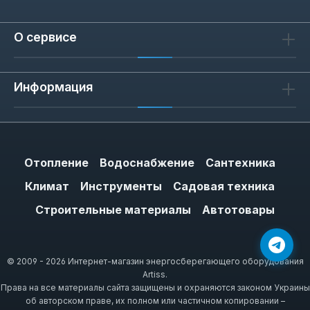
эксплуатации. Особенно актуален для
автомобилей, эксплуатируемых в условиях
О сервисе
повышенной влажности или на дорогах с
реагентами.
Информация
Как выбрать аэрозоль для
тормозной системы
Отопление
Водоснабжение
Сантехника
При выборе обратите внимание на объём
Климат
Инструменты
Садовая техника
баллона (400-500 мл) и тип оборудования:
универсальные очистители подходят для
Строительные материалы
Автотовары
большинства тормозных механизмов. Для
профессионального использования
выбирайте составы с быстрым испарением
© 2009 - 2026 Интернет-магазин энергосберегающего оборудования
Artiss.
— они сокращают время простоя
Права на все материалы сайта защищены и охраняются законом Украины
автомобиля. Проверяйте совместимость с
об авторском праве, их полном или частичном копировании –