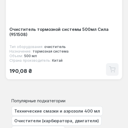
Очиститель тормозной системы 500мл Сила
(951508)
Тип оборудования:
очиститель
Назначение:
тормозная система
Объем:
500 мл
Страна производитель:
Китай
Обычная цена:
190,08 ₴
Популярные подкатегории
Технические смазки и аэрозоли 400 мл
Очистители (карбюратора, двигателя)