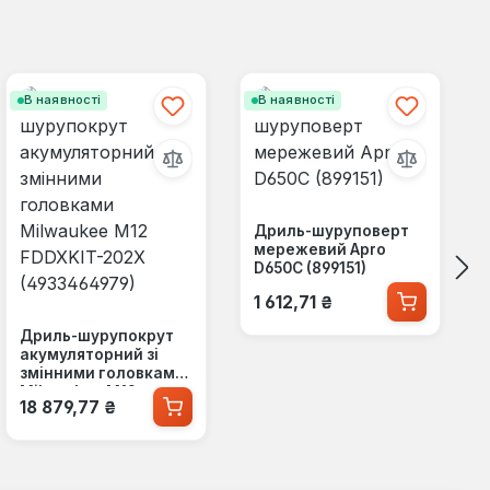
В наявності
В наявності
Дриль-шуруповерт
мережевий Apro
D650C (899151)
Звичайна ціна:
1 612,71 ₴
Дриль-шурупокрут
акумуляторний зі
змінними головками
Milwaukee M12
Звичайна ціна:
18 879,77 ₴
FDDXKIT-202X
(4933464979)