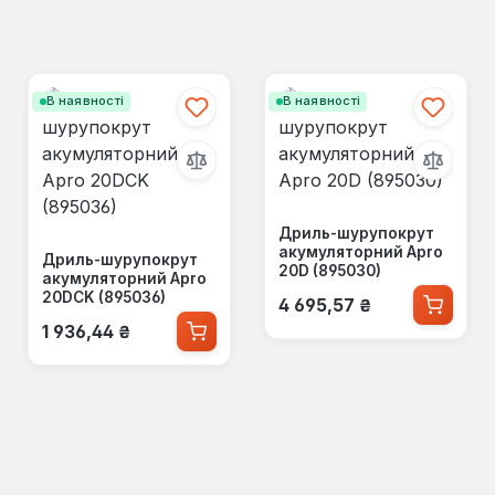
В наявності
В наявності
Дриль-шурупокрут
акумуляторний Apro
Дриль-шурупокрут
20D (895030)
акумуляторний Apro
Звичайна ціна:
20DCK (895036)
4 695,57 ₴
Звичайна ціна:
1 936,44 ₴