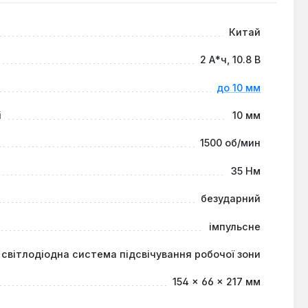
Китай
2 А*ч, 10.8 В
до 10 мм
і
10 мм
1500 об/мин
35 Нм
безударний
імпульсне
світлодіодна система підсвічування робочої зони
154 × 66 × 217 мм