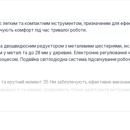
легким та компактним інструментом, призначеним для ефект
чують комфорт під час тривалої роботи.
а двошвидкісним редуктором з металевими шестернями, інст
 у металі та до 28 мм у деревині. Електронне регулювання 
оцесом. Подвійна світлодіодна система підсвічування робочо
та крутний момент 35 Нм забезпечують ефективне виконання 
идкості та реверс дозволяють точно адаптувати інструмент 
тора ємністю 2 А*год забезпечує мобільність та незалежніст
ідсвітка покращує видимість у темних місцях, підвищуючи т
інструментом для широкого кола завдань у будівництві, ре
домашнього використання, де потрібна мобільність, точність т