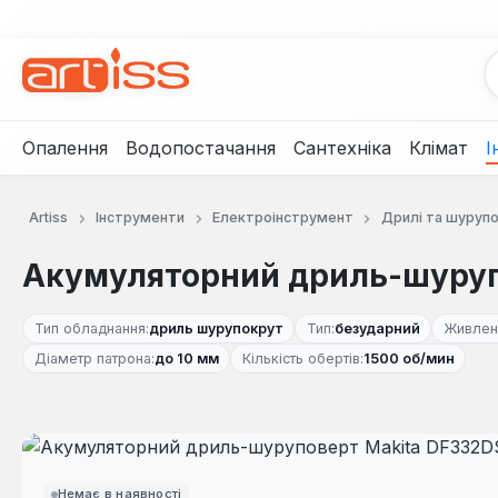
рейти до основного вмісту
Перейти до пошуку
Перейти до основної навігації
Опалення
Водопостачання
Сантехніка
Клімат
І
Artiss
Інструменти
Електроінструмент
Дрилі та шуруп
Акумуляторний дриль-шуруп
Тип обладнання:
дриль шурупокрут
Тип:
безударний
Живлен
Діаметр патрона:
до 10 мм
Кількість обертів:
1500 об/мин
Пропустити галерею зображень
Немає в наявності