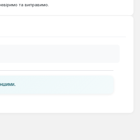
ревіримо та виправимо.
іншими.