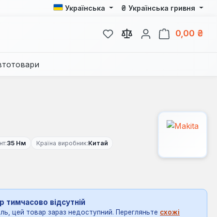
₴
Українська
Українська гривня
У вас є 0 у списку бажань
Кош
0,00 ₴
втотовари
т:
35 Нм
Країна виробник:
Китай
р тимчасово відсутній
ль, цей товар зараз недоступний. Перегляньте
схожі