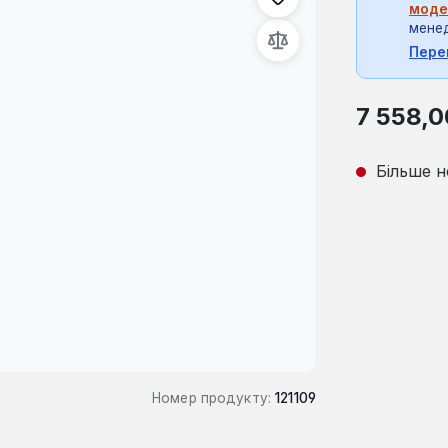
моде
мене
Пере
Звичайна ці
7 558,0
Більше н
Номер продукту:
121109