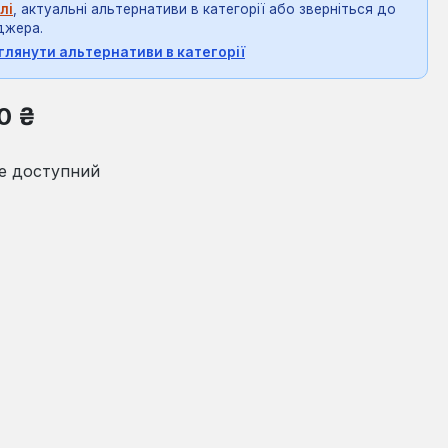
лі
, актуальні альтернативи в категорії або зверніться до
джера.
глянути альтернативи в категорії
на:
0 ₴
е доступний