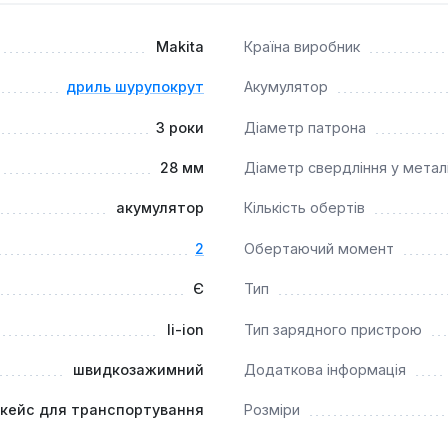
енесення.
Makita
Країна виробник
дриль шурупокрут
Акумулятор
3 роки
Діаметр патрона
28 мм
Діаметр свердління у метал
акумулятор
Кількість обертів
2
Обертаючий момент
Є
Тип
li-ion
Тип зарядного пристрою
швидкозажимний
Додаткова інформація
кейс для транспортування
Розміри