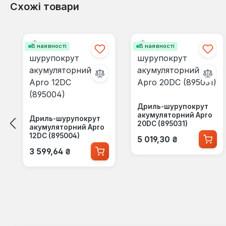
Схожі товари
Пропустити галерею продуктів
В наявності
В наявності
Дриль-шурупокрут
акумуляторний Apro
Дриль-шурупокрут
20DC (895031)
акумуляторний Apro
Звичайна ціна:
12DC (895004)
5 019,30 ₴
Звичайна ціна:
3 599,64 ₴