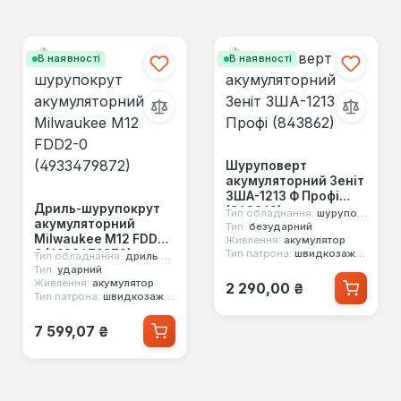
В наявності
В наявності
Шуруповерт
акумуляторний Зеніт
ЗША-1213 Ф Профі
Дриль-шурупокрут
(843862)
Тип обладнання:
шуруповерт
акумуляторний
Тип:
безударний
Milwaukee M12 FDD2-
Живлення:
акумулятор
0 (4933479872)
Тип патрона:
швидкозажимний
Тип обладнання:
дриль шурупокрут
Тип:
ударний
Звичайна ціна:
Живлення:
акумулятор
2 290,00 ₴
Тип патрона:
швидкозажимний
Звичайна ціна:
7 599,07 ₴