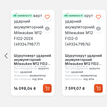
Пропустити галерею продуктів
В наявності
В наявності
Шуруповерт ударний
Шурупокрут ударний
акумуляторний
акумуляторний
Milwaukee M12 FID2-
Milwaukee M12 FID2-0
202X (4933479877)
(4933479876)
Тип обладнання:
шуруповерт
Тип обладнання:
шуруповерт
Тип:
ударний
Тип:
ударний
Живлення:
акумулятор
Живлення:
акумулятор
Тип патрона:
під біти
Тип патрона:
під біти
Звичайна ціна:
Звичайна ціна:
14 098,04 ₴
7 599,07 ₴