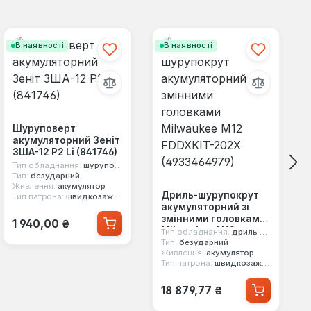
В наявності
В наявності
Шуруповерт
акумуляторний Зеніт
ЗША-12 Р2 Li (841746)
Тип обладнання:
шуруповерт
Тип:
безударний
Живлення:
акумулятор
Дриль-шурупокрут
Тип патрона:
швидкозажимний
акумуляторний зі
Звичайна ціна:
змінними головками
1 940,00 ₴
Milwaukee M12
Тип обладнання:
дриль шурупокрут
FDDXKIT-202X
Тип:
безударний
Живлення:
акумулятор
(4933464979)
Тип патрона:
швидкозажимний
Звичайна ціна:
18 879,77 ₴