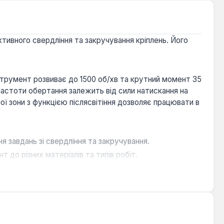
ивного свердління та закручування кріплень. Його
румент розвиває до 1500 об/хв та крутний момент 35
частоти обертання залежить від сили натискання на
ї зони з функцією післясвітіння дозволяє працювати в
завдань зі свердління та закручування.
до різних матеріалів та типів робіт.
ь від електромережі.
очність та безпеку роботи.
монті, монтажних роботах та меблевому виробництві.
а надійність. Комплектація кейсом для