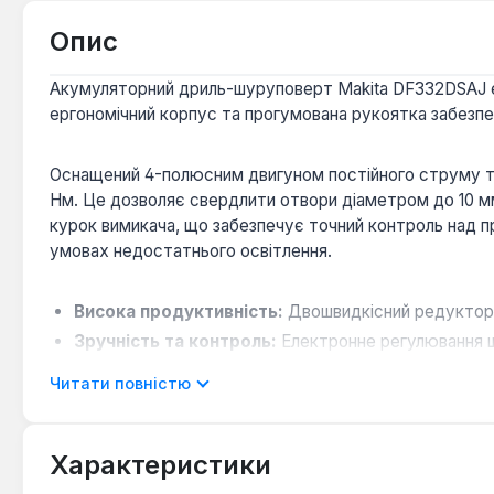
Опис
Акумуляторний дриль-шуруповерт Makita DF332DSAJ є 
ергономічний корпус та прогумована рукоятка забезпе
Оснащений 4-полюсним двигуном постійного струму т
Нм. Це дозволяє свердлити отвори діаметром до 10 мм
курок вимикача, що забезпечує точний контроль над пр
умовах недостатнього освітлення.
Висока продуктивність:
Двошвидкісний редуктор 
Зручність та контроль:
Електронне регулювання шв
Автономність:
Живлення від 10.8 В Li-ion акумуля
Читати повністю
Освітлення робочої зони:
Подвійна світлодіодна п
Характеристики
Дриль-шуруповерт Makita DF332DSAJ є універсальним 
Він підходить як для професійних майстрів, так і для 