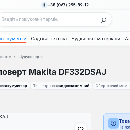
+38 (067) 295-89-12
нструменти
Садова техніка
Будівельні матеріали
А
оверти
Шуруповерти
оверт Makita DF332DSAJ
ня:
акумулятор
Тип патрона:
швидкозажимний
Обертаючий момен
Това
На жа