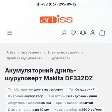
+38 (067) 295-89-12
Перейти до основного вмісту
У вас є 0 у списку
Кош
Artiss
Інструменти
Електроінструмент
Дрилі та шуруповерти
Шуруповерти
Акумуляторний дриль-
шуруповерт Makita DF332DZ
Тип обладнання:
дриль шурупокрут
Тип:
безударний
Живлення:
акумулятор
Тип патрона:
швидкозажимний
Обертаючий момент:
35 Нм
Країна виробник:
Китай
Діаметр патрона:
до 10 мм
Кількість обертів:
1500 об/мин