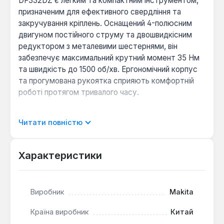
DF332DZ є легким та компактним інструментом,
призначеним для ефективного свердління та
закручування кріплень. Оснащений 4-полюсним
двигуном постійного струму та двошвидкісним
редуктором з металевими шестернями, він
забезпечує максимальний крутний момент 35 Нм
та швидкість до 1500 об/хв. Ергономічний корпус
та прогумована рукоятка сприяють комфортній
роботі протягом тривалого часу.
Універсальність застосування:
Інструмент
Читати повністю
підтримує два режими роботи – свердління та
закручування, що робить його універсальним
Характеристики
для широкого спектру завдань. Діаметр
свердління до 28 мм у деревині та до 10 мм у
металі розширює можливості використання.
Точне керування:
Електронне регулювання
Виробник
Makita
частоти обертання залежить від ступеня
Країна виробник
Китай
натискання на курок вимикача, дозволяючи