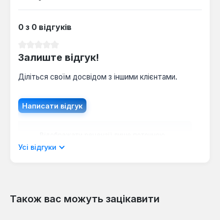
0 з 0 відгуків
Середня оцінка 0 з 5 зірок
Залиште відгук!
Діліться своїм досвідом з іншими клієнтами.
Написати відгук
Відображати рецензії лише поточною
мовою.
Усі відгуки
Також вас можуть зацікавити
Відгуків не знайдено. Поділіться
своїми знаннями з іншими.
Пропустити галерею продуктів