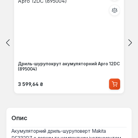
Дриль-шурупокрут акумуляторний Apro 12DC
(895004)
Звичайна ціна:
3 599,64 ₴
Опис
Акумуляторний дриль-шуруповерт Makita