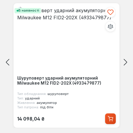
В наявності
Шуруповерт ударний акумуляторний
Milwaukee M12 FID2-202X (4933479877)
Тип обладнання:
шуруповерт
Тип:
ударний
Живлення:
акумулятор
Тип патрона:
під біти
Звичайна ціна:
14 098,04 ₴