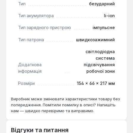
тривалий час роботи. Зверніть увагу, що
Тип
безударний
інструмент поставляється без акумулятора,
Тип акумулятора
li-ion
зарядного пристрою та кейса, що дозволяє
користувачам, які вже мають сумісні аксесуари
Тип зарядного пристрою
імпульсне
Makita, економити кошти.
Тип патрона
швидкозажимний
світлодіодна
система
Додаткова
підсвічування
інформація
робочої зони
Розміри
154 × 66 × 217 мм
Виробник може змінювати характеристики товару без
попередження. Помітили помилку в описі? Напишіть
нам — швидко перевіримо та виправимо.
Відгуки та питання