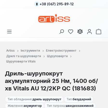
+38 (067) 295-89-12
Перейти до основного вмісту
У вас є 0 у списку
Кош
Artiss
Інструменти
Електроінструмент
Дрилі та шуруповерти
Шуруповерти
Шуруповерти Vitals
Дриль-шурупокрут
акумуляторний 25 Нм, 1400 об/
хв Vitals AU 12/2KP QC (181683)
Тип обладнання:
дриль шурупокрут
Тип:
безударний
Живлення:
акумулятор
Тип патрона:
швидкозажимний