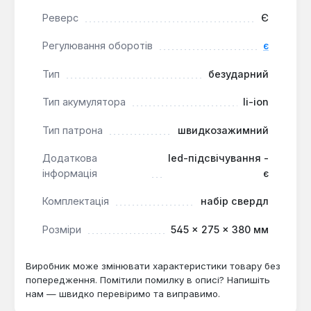
пластиковому кейсі з набором свердел для
Реверс
Є
організованого зберігання та транспортування.
Регулювання оборотів
є
Дриль-шурупокрут Vitals AU 12/2KP QC є
Тип
безударний
універсальним рішенням для побутових ремонтних
робіт, монтажу меблів, а також для професійного
Тип акумулятора
li-ion
використання на будівельних майданчиках, де
Тип патрона
швидкозажимний
потрібна точність, швидкість та мобільність. Він
підходить для роботи з деревиною, металом та
Додаткова
led-підсвічування -
іншими матеріалами.
інформація
є
Комплектація
набір свердл
Розміри
545 × 275 × 380 мм
Виробник може змінювати характеристики товару без
попередження. Помітили помилку в описі? Напишіть
нам — швидко перевіримо та виправимо.