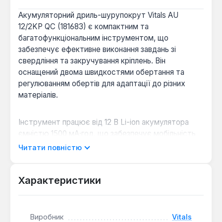
Акумуляторний дриль-шурупокрут Vitals AU
12/2KP QC (181683) є компактним та
багатофункціональним інструментом, що
забезпечує ефективне виконання завдань зі
свердління та закручування кріплень. Він
оснащений двома швидкостями обертання та
регулюванням обертів для адаптації до різних
матеріалів.
Інструмент працює від 12 В Li-ion акумулятора
ємністю 1500 мА·год, що забезпечує мобільність
та автономність. Максимальний крутний момент
Читати повністю
25 Нм дозволяє ефективно працювати з різними
типами шурупів, а дві швидкості (0–400 та 0–1400
об/хв) оптимальні для свердління отворів: до 20
Характеристики
мм у деревині та до 10 мм у металі.
Швидкозатискний патрон діаметром до 10 мм
дозволяє швидко змінювати оснащення без
Виробник
Vitals