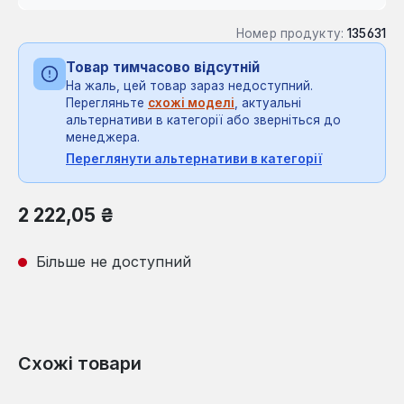
Номер продукту:
135631
Товар тимчасово відсутній
На жаль, цей товар зараз недоступний.
Перегляньте
схожі моделі
, актуальні
альтернативи в категорії або зверніться до
менеджера.
Переглянути альтернативи в категорії
Звичайна ціна:
2 222,05 ₴
Більше не доступний
Схожі товари
Пропустити галерею продуктів