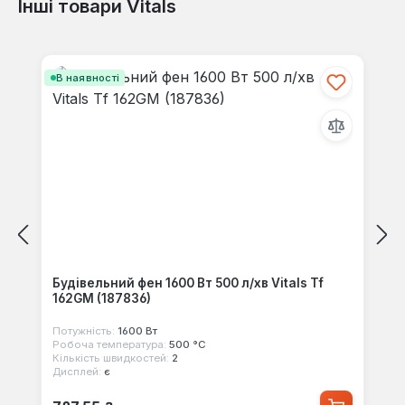
Інші товари Vitals
Відгуків не знайдено. Поділіться
своїми знаннями з іншими.
Пропустити галерею продуктів
В наявності
Будівельний фен 1600 Вт 500 л/хв Vitals Tf
162GM (187836)
Потужність:
1600 Вт
Робоча температура:
500 °С
Кількість швидкостей:
2
Дисплей:
є
Звичайна ціна: