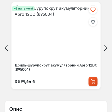
В наявності
Дриль-шурупокрут акумуляторний Apro 12DC
(895004)
Звичайна ціна:
3 599,64 ₴
Опис