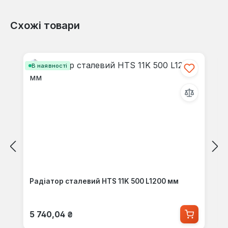
Схожі товари
Пропустити галерею продуктів
В наявності
Радіатор сталевий HTS 11K 500 L1200 мм
Звичайна ціна:
5 740,04 ₴