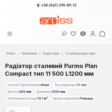
+38 (067) 295-89-12
Перейти до основного вмісту
У вас є 0 у списку
Кош
Artiss
Опалення
Радіатори
Сталеві радіатори
Радіатор сталевий Purmo Plan
Compact тип 11 500 L1200 мм
Спосіб Підключення:
бічне
Тип радіатора:
11 тип
Висота:
500 мм
Довжина:
1200 мм
Опалювана площа:
13.1 м²
Країна виробник:
Польща