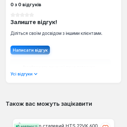
0 з 0 відгуків
мінімалістичний дизайн.
Середня оцінка 0 з 5 зірок
Залиште відгук!
Діліться своїм досвідом з іншими клієнтами.
Написати відгук
Відображати рецензії лише поточною
мовою.
Усі відгуки
Також вас можуть зацікавити
Відгуків не знайдено. Поділіться
своїми знаннями з іншими.
Пропустити галерею продуктів
В наявності