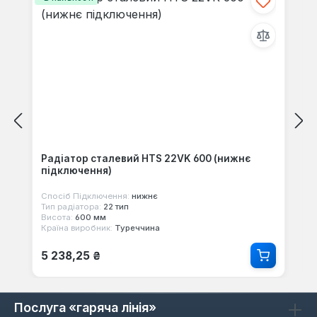
Радіатор сталевий HTS 22VK 600 (нижнє
підключення)
Спосіб Підключення:
нижнє
Тип радіатора:
22 тип
Висота:
600 мм
Країна виробник:
Туреччина
Звичайна ціна:
5 238,25 ₴
Послуга «гаряча лінія»