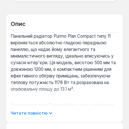
Опис
Панельний радіатор Purmo Plan Compact типу 11
вирізняється абсолютно гладкою передньою
панеллю, що надає йому елегантного та
мінімалістичного вигляду, ідеально вписуючись у
сучасні інтер'єри. Ця модель, висотою 500 мм та
довжиною 1200 мм, є компактним рішенням для
ефективного обігріву приміщень, забезпечуючи
теплову потужність 1178 Вт та розрахована на
опалювальну площу до 13.1 м².
Конструкція типу 11 передбачає одну нагрівальну
панель та один конвекційний елемент, приварений
Читати повністю
до її тильної сторони, що забезпечує оптимальну
тепловіддачу при мінімальній глибині радіатора, яка