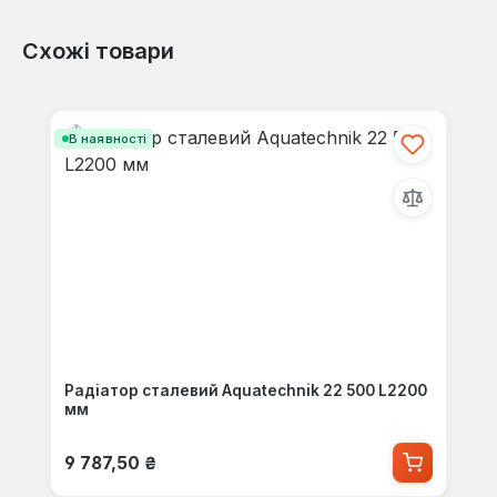
Схожі товари
Пропустити галерею продуктів
В наявності
Радіатор сталевий Aquatechnik 22 500 L2200
мм
Звичайна ціна:
9 787,50 ₴