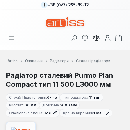
+38 (067) 295-89-12
Перейти до основного вмісту
У вас є 0 у списку
Кош
Artiss
Опалення
Радіатори
Сталеві радіатори
Радіатор сталевий Purmo Plan
Compact тип 11 500 L3000 мм
Спосіб Підключення:
бічне
Тип радіатора:
11 тип
Висота:
500 мм
Довжина:
3000 мм
Опалювана площа:
32.8 м²
Країна виробник:
Польща