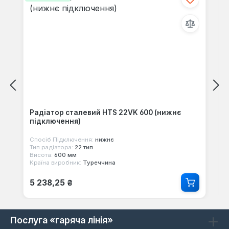
Радіатор сталевий HTS 22VK 600 (нижнє
підключення)
Спосіб Підключення:
нижнє
Тип радіатора:
22 тип
Висота:
600 мм
Країна виробник:
Туреччина
Звичайна ціна:
5 238,25 ₴
Послуга «гаряча лінія»