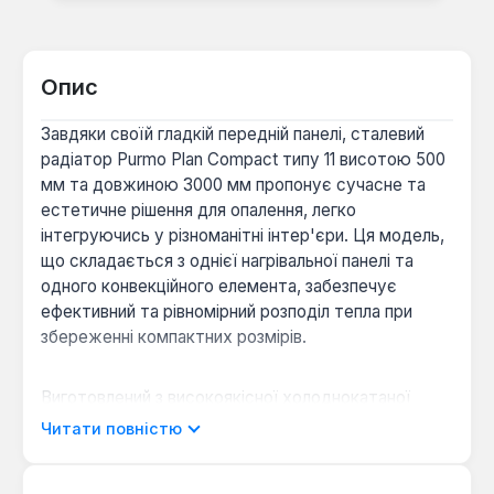
Опис
Завдяки своїй гладкій передній панелі, сталевий
радіатор Purmo Plan Compact типу 11 висотою 500
мм та довжиною 3000 мм пропонує сучасне та
естетичне рішення для опалення, легко
інтегруючись у різноманітні інтер'єри. Ця модель,
що складається з однієї нагрівальної панелі та
одного конвекційного елемента, забезпечує
ефективний та рівномірний розподіл тепла при
збереженні компактних розмірів.
Виготовлений з високоякісної холоднокатаної
сталі товщиною 1.25 мм, радіатор гарантує
Читати повністю
довговічність та надійність в експлуатації. З
тепловою потужністю 3418 Вт, він ефективно